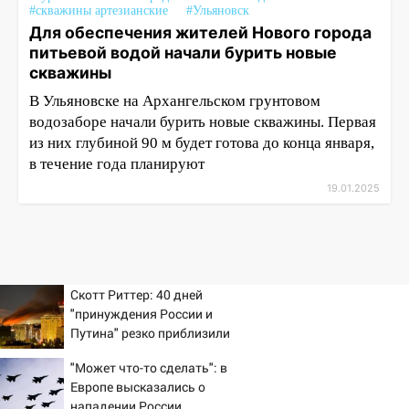
#скважины артезианские
#Ульяновск
Для обеспечения жителей Нового города
питьевой водой начали бурить новые
скважины
В Ульяновске на Архангельском грунтовом
водозаборе начали бурить новые скважины. Первая
из них глубиной 90 м будет готова до конца января,
в течение года планируют
19.01.2025
Скотт Риттер: 40 дней
"принуждения России и
Путина" резко приблизили
крах режима Зеленского
"Может что-то сделать": в
Европе высказались о
нападении России