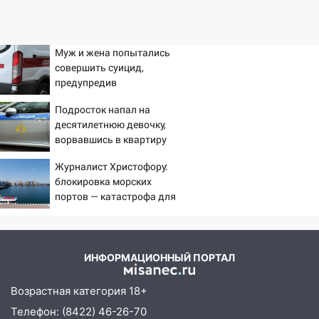
Муж и жена попытались
совершить суицид,
предупредив
оперативные службы
Подросток напал на
десятилетнюю девочку,
ворвавшись в квартиру
Журналист Христофору:
блокировка морских
портов — катастрофа для
Украины
ИНФОРМАЦИОННЫЙ ПОРТАЛ
Возрастная категория 18+
Телефон: (8422) 46-26-70