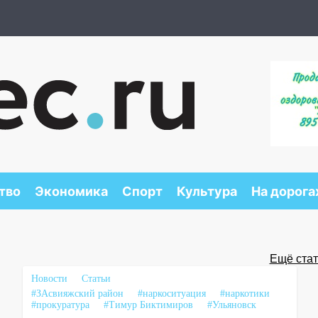
тво
Экономика
Спорт
Культура
На дорога
Ещё стать
Новости
Статьи
#ЗАсвияжский район
#наркоситуация
#наркотики
#прокуратура
#Тимур Биктимиров
#Ульяновск