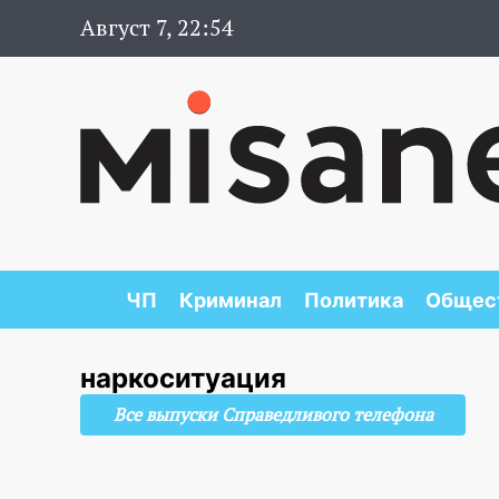
Август 7, 22:54
ЧП
Криминал
Политика
Общес
наркоситуация
Все выпуски Справедливого телефона