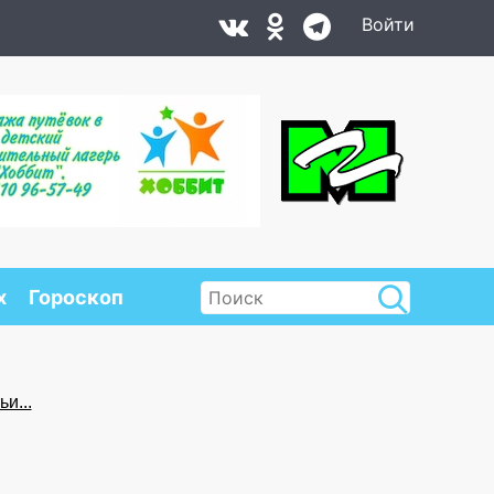
Войти
х
Гороскоп
и...