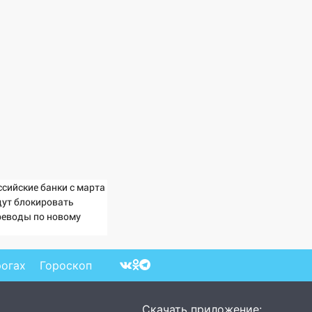
ссийские банки с марта
дут блокировать
реводы по новому
изнаку
рогах
Гороскоп
Скачать приложение: