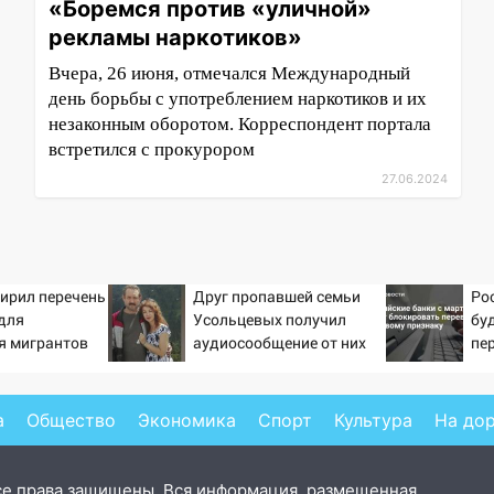
«Боремся против «уличной»
рекламы наркотиков»
Вчера, 26 июня, отмечался Международный
день борьбы с употреблением наркотиков и их
незаконным оборотом. Корреспондент портала
встретился с прокурором
27.06.2024
ирил перечень
Друг пропавшей семьи
Ро
для
Усольцевых получил
бу
я мигрантов
аудиосообщение от них
пе
пр
а
Общество
Экономика
Спорт
Культура
На до
се права защищены. Вся информация, размещенная