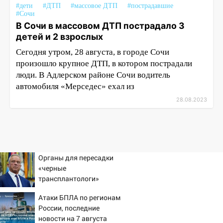
#дети
#ДТП
#массовое ДТП
#пострадавшие
#Сочи
В Сочи в массовом ДТП пострадало 3
детей и 2 взрослых
Сегодня утром, 28 августа, в городе Сочи
произошло крупное ДТП, в котором пострадали
люди. В Адлерском районе Сочи водитель
автомобиля «Мерседес» ехал из
28.08.2023
Органы для пересадки
«черные
трансплантологи»
извлекали у еще живых
Атаки БПЛА по регионам
пациентов
России, последние
новости на 7 августа