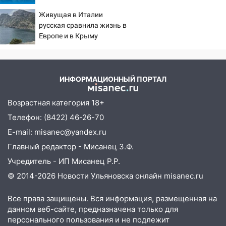
2026: последствия, атаки
Живущая в Италии
на склады Wildberries,
русская сравнила жизнь в
состояние пострадавших
Европе и в Крыму
ИНФОРМАЦИОННЫЙ ПОРТАЛ
Возрастная категория 18+
Телефон: (8422) 46-26-70
E-mail: misanec@yandex.ru
Главный редактор - Мисанец З.Ф.
Учредитель - ИП Мисанец Р.Р.
© 2014-2026 Новости Ульяновска онлайн
misanec.ru
Все права защищены. Вся информация, размещенная на
данном веб-сайте, предназначена только для
персонального пользования и не подлежит