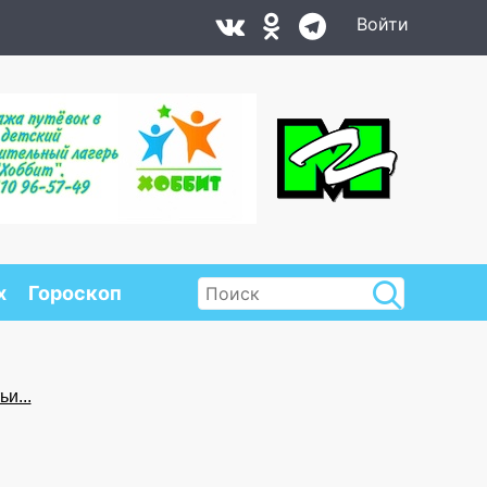
Войти
х
Гороскоп
и...