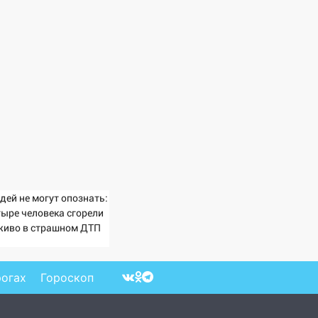
дей не могут опознать:
тыре человека сгорели
живо в страшном ДТП
 трассе 07/08/2026 –
вости
рогах
Гороскоп