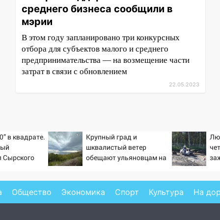
среднего бизнеса сообщили в
мэрии
В этом году запланировано три конкурсных
отбора для субъектов малого и среднего
предпринимательства — на возмещение части
затрат в связи с обновлением
22.05.2023
0” в квадрате.
Крупный град и
Лю
тый
шквалистый ветер
че
л Сырского
обещают ульяновцам на
за
выходные
на
Но
а
Общество
Экономика
Спорт
Культура
На до