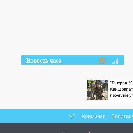
Новость часа
07.08.2026
20:40
Ульяновские аграрии
“Генерал 20
смогут купить тракторы с
Как Драпа
отсрочкой платежа до декабря
переплюну
19:34
В следственном
управлении состоялось
торжественное мероприятие,
ЧП
Криминал
Политик
приуроченное к празднованию
Дня сотрудника органов