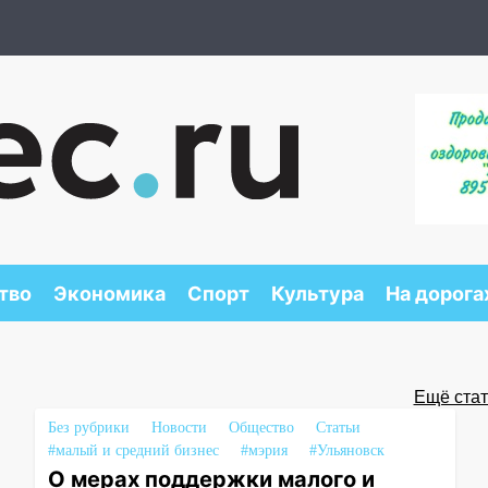
тво
Экономика
Спорт
Культура
На дорога
Ещё стать
Без рубрики
Новости
Общество
Статьи
#малый и средний бизнес
#мэрия
#Ульяновск
О мерах поддержки малого и