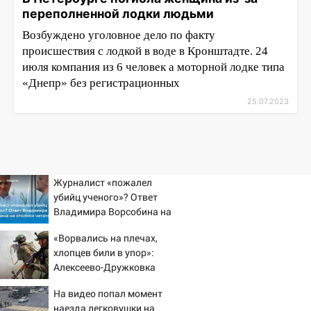
переполненной лодки людьми
Возбуждено уголовное дело по факту
происшествия с лодкой в ​​воде в Кронштадте. 24
июля компания из 6 человек а моторной лодке типа
«Днепр» без регистрационных
25.07.2023
Журналист «пожалел
убийц ученого»? Ответ
Владимира Ворсобина на
отклики читателей
«Ворвались на плечах,
хлопцев били в упор»:
Алексеево-Дружковка
стала могильником для
На видео попал момент
«птах Мадьяра»
наезда легковушки на