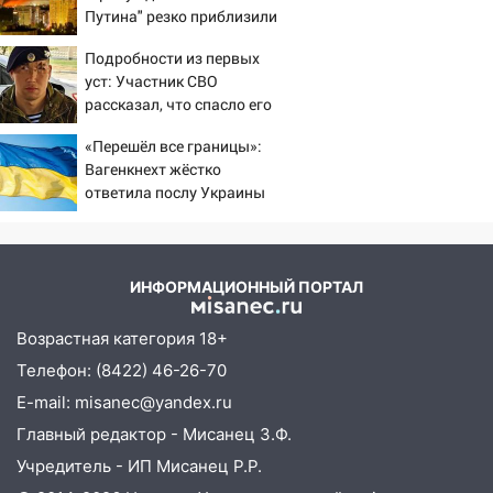
Путина" резко приблизили
крах режима Зеленского
Подробности из первых
уст: Участник СВО
рассказал, что спасло его
в схватке с медведем
«Перешёл все границы»:
Вагенкнехт жёстко
ответила послу Украины
ИНФОРМАЦИОННЫЙ ПОРТАЛ
Возрастная категория 18+
Телефон: (8422) 46-26-70
E-mail: misanec@yandex.ru
Главный редактор - Мисанец З.Ф.
Учредитель - ИП Мисанец Р.Р.