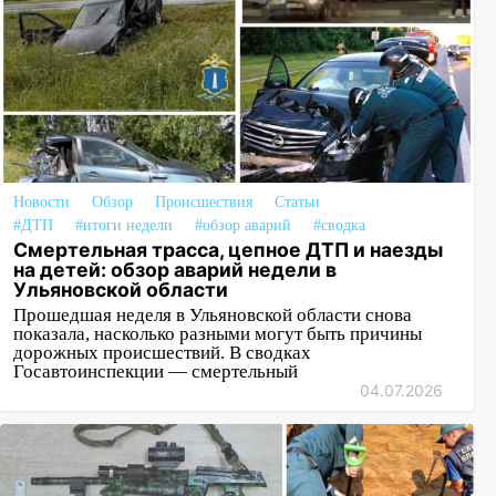
Новости
Обзор
Происшествия
Статьи
#ДТП
#итоги недели
#обзор аварий
#сводка
Смертельная трасса, цепное ДТП и наезды
на детей: обзор аварий недели в
Ульяновской области
Прошедшая неделя в Ульяновской области снова
показала, насколько разными могут быть причины
дорожных происшествий. В сводках
Госавтоинспекции — смертельный
04.07.2026