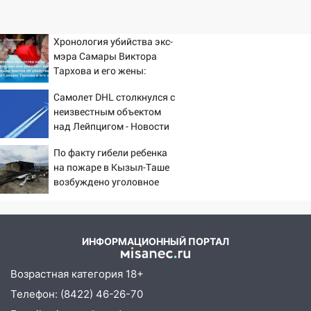
Хронология убийства экс-
мэра Самары Виктора
Тархова и его жены:
шесть шокирующих
Самолет DHL столкнулся с
фактов, новые
неизвестным объектом
подробности
над Лейпцигом - Новости
на Вести.ru
По факту гибели ребенка
на пожаре в Кызыл-Таше
возбуждено уголовное
дело
ИНФОРМАЦИОННЫЙ ПОРТАЛ
Возрастная категория 18+
Телефон: (8422) 46-26-70