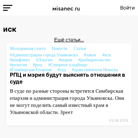
Войти
иск
Ещё статьи...
Молодежная газета
Новости
Статьи
#Администрация города Ульяновска
#закон
#иск
#конфликт
#Лонгин
#мэрия
#разбирательство
#религия
#рпц
#Северное кладбище
#Симбирская Епархия
#суд
#храм святителя Никиты
РПЦ и мэрия будут выяснять отношения в
суде
В суде по разные стороны встретятся Симбирская
епархия и администрация города Ульяновска. Они
не могут поделить самый известный храм в
Ульяновской области. Зреет
03.08.2024