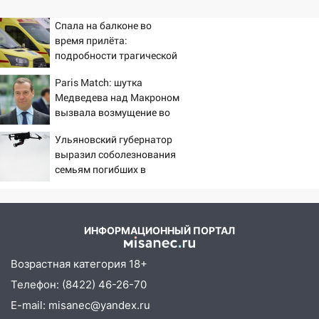
Спала на балконе во
время прилёта:
подробности трагической
гибели малышки в
Paris Match: шутка
Нижнекамске 10/08/2026
Медведева над Макроном
– Новости
вызвала возмущение во
Франции
Ульяновский губернатор
выразил соболезнования
семьям погибших в
Нижнекамске
ИНФОРМАЦИОННЫЙ ПОРТАЛ
Возрастная категория 18+
Телефон: (8422) 46-26-70
E-mail: misanec@yandex.ru