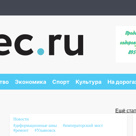
тво
Экономика
Спорт
Культура
На дорога
Ещё стать
Новости
#деформационные швы
#императорский мост
#ремонт
#Ульяновск