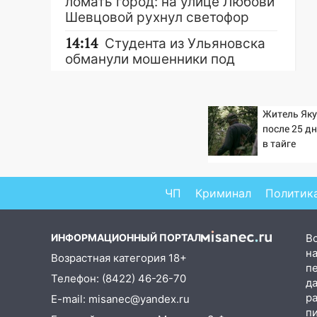
ломать город: на улице Любови
Шевцовой рухнул светофор
14:14
Студента из Ульяновска
обманули мошенники под
видом преподавателя
14:12
Куда жаловаться
Житель Як
ульяновцам на упавшее дерево
после 25 д
или затопленную улицу после
Другие новости
в тайге
непогоды
13:59
В Новом городе
ураганным ветром сорвало
ЧП
Криминал
Политик
опалубку со строящегося дома
13:54
В мэрии Ульяновска
ИНФОРМАЦИОННЫЙ ПОРТАЛ
В
рассказали, как устраняют
на
Возрастная категория 18+
последствия мощного шторма
п
Телефон: (8422) 46-26-70
д
13:49
Стихия продолжает
р
E-mail: misanec@yandex.ru
крушить Ульяновск: дерево
п