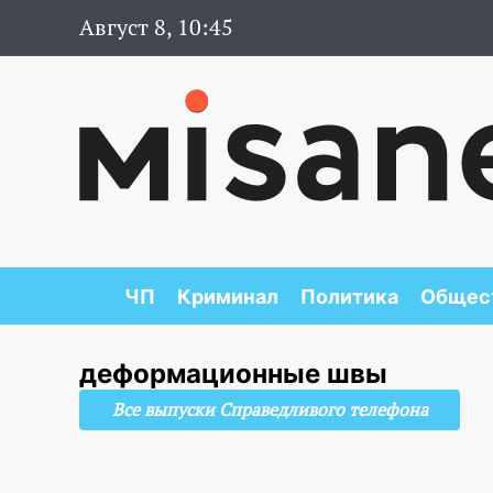
Август 8, 10:45
ЧП
Криминал
Политика
Общес
деформационные швы
Все выпуски Справедливого телефона