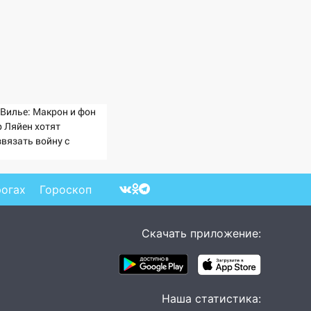
 Вилье: Макрон и фон
р Ляйен хотят
звязать войну с
ссией
рогах
Гороскоп
Скачать приложение:
Наша статистика: