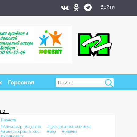
Войти
х
Гороскоп
и...
Новости
#Александр Болдакин
#деформационные швы
#императорский мост
#мэр
#ремонт
#Ульяноавск