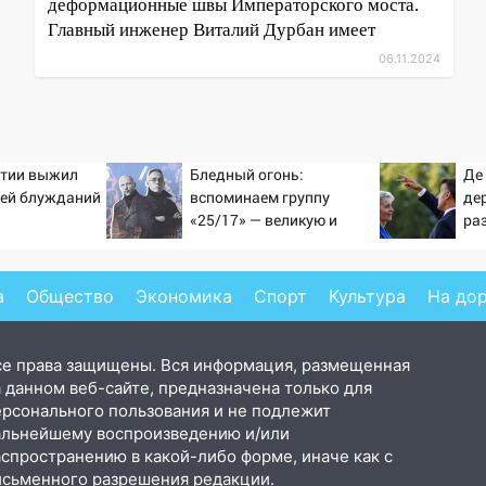
деформационные швы Императорского моста.
Главный инженер Виталий Дурбан имеет
06.11.2024
утии выжил
Бледный огонь:
Де
ней блужданий
вспоминаем группу
де
«25/17» — великую и
ра
(часто) ужасную
Ро
а
Общество
Экономика
Спорт
Культура
На до
се права защищены. Вся информация, размещенная
 данном веб-сайте, предназначена только для
ерсонального пользования и не подлежит
альнейшему воспроизведению и/или
аспространению в какой-либо форме, иначе как с
исьменного разрешения редакции.