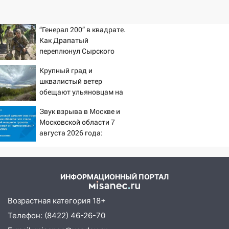
“Генерал 200” в квадрате.
Как Драпатый
переплюнул Сырского
Крупный град и
шквалистый ветер
обещают ульяновцам на
выходные
Звук взрыва в Москве и
Московской области 7
августа 2026 года:
Причины, источник,
откуда был громкий
хлопок
ИНФОРМАЦИОННЫЙ ПОРТАЛ
Возрастная категория 18+
Телефон: (8422) 46-26-70