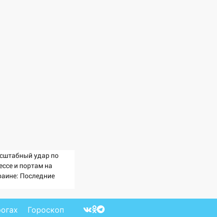
сштабный удар по
ессе и портам на
раине: Последние
вости, подробности об
арах России 9 августа
26 года
рогах
Гороскоп