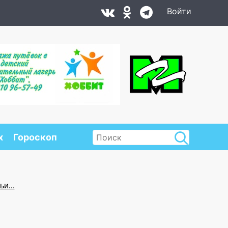
Войти
х
Гороскоп
и...