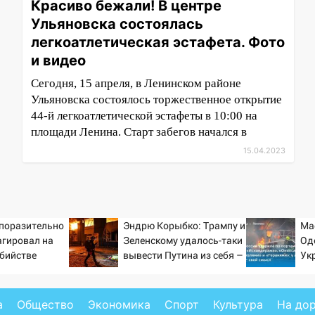
Красиво бежали! В центре
Ульяновска состоялась
легкоатлетическая эстафета. Фото
и видео
Сегодня, 15 апреля, в Ленинском районе
Ульяновска состоялось торжественное открытие
44-й легкоатлетической эстафеты в 10:00 на
площади Ленина. Старт забегов начался в
15.04.2023
 поразительно
Эндрю Корыбко: Трампу и
Ма
агировал на
Зеленскому удалось-таки
Од
убийстве
вывести Путина из себя –
Ук
но хотелось бы большего
но
уд
20
а
Общество
Экономика
Спорт
Культура
На до