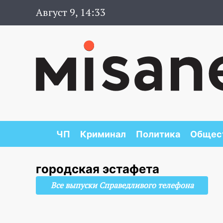
Август 9, 14:33
ЧП
Криминал
Политика
Общес
городская эстафета
Все выпуски Справедливого телефона