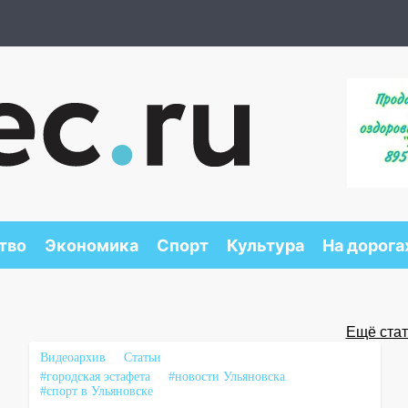
тво
Экономика
Спорт
Культура
На дорога
Ещё стать
Видеоархив
Статьи
#городская эстафета
#новости Ульяновска
#спорт в Ульяновске