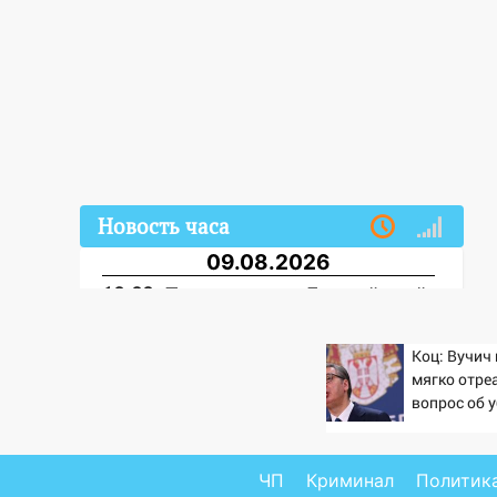
Новость часа
09.08.2026
18:00
Пепелище на Балтийской:
в Заволжье ульяновские
спасатели ликвидировали
Коц: Вучич
крупный пожар
мягко отре
вопрос об 
17:15
Прогноз погоды на 10
русских
августа в Ульяновской области
16:00
В Ульяновске во время
ЧП
Криминал
Политик