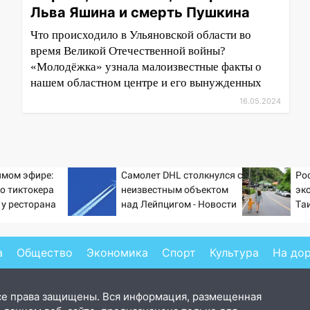
Льва Яшина и смерть Пушкина
Что происходило в Ульяновской области во
время Великой Отечественной войны?
«Молодёжка» узнала малоизвестные факты о
нашем областном центре и его вынужденных
16.05.2024
ямом эфире:
Самолет DHL столкнулся с
Ро
о тиктокера
неизвестным объектом
эк
 у ресторана
над Лейпцигом - Новости
Та
на Вести.ru
бе
а
Общество
Экономика
Спорт
Культура
На до
се права защищены. Вся информация, размещенная