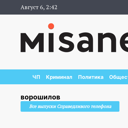
Август 6, 2:42
ЧП
Криминал
Политика
Общес
ворошилов
Все выпуски Справедливого телефона