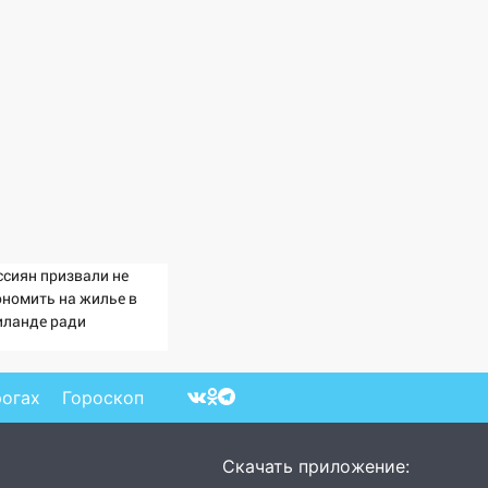
ссиян призвали не
ономить на жилье в
иланде ради
зопасности
рогах
Гороскоп
Скачать приложение: