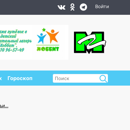
Войти
х
Гороскоп
и...