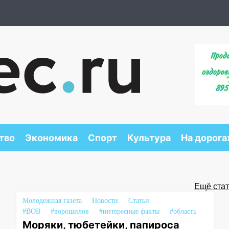
тво
Экономика
Спорт
Культура
На дорога
Ещё стать
Молодежная газета
Новости
Статьи
#ВОВ
#ворошилов
#интересные факты
#область
Моряки, тюбетейки, папироса