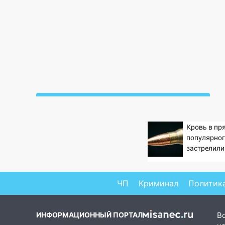
Новость часа
06.08.2026
Кровь в пр
06:00
Четыре года борьбы:
популярног
ульяновские юристы помогли
застрелили
женщине засудить УК за
плесень на стенах
ЧП
Криминал
Политик
05:00
Кому 6 августа звезды
сулят прибыль, а кому —
испытания на прочность
ИНФОРМАЦИОННЫЙ ПОРТАЛ
В
05.08.2026