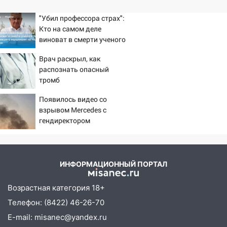
"Убил профессора страх":
Кто на самом деле
виноват в смерти ученого
Зезина, остановившего
Врач раскрыл, как
мальчишек на поле с
распознать опасный
горохом
тромб
Появилось видео со
взрывом Mercedes с
гендиректором
«Уралдронзавода» на
Урале
ИНФОРМАЦИОННЫЙ ПОРТАЛ
Возрастная категория 18+
Телефон: (8422) 46-26-70
E-mail: misanec@yandex.ru