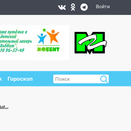
Войти
х
Гороскоп
и...