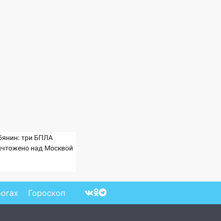
бянин: три БПЛА
ичтожено над Москвой
рогах
Гороскоп