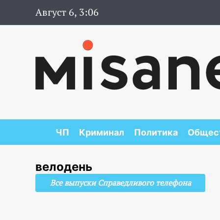
Август 6, 3:06
ЧП
Криминал
Политика
Общес
велодень
Все выпуски Справедливого телефона