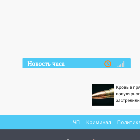
Новость часа
06.08.2026
06:00
Четыре года борьбы:
Кровь в пр
ульяновские юристы помогли
популярног
женщине засудить УК за
застрелили
плесень на стенах
05:00
Кому 6 августа звезды
сулят прибыль, а кому —
ЧП
Криминал
Политик
испытания на прочность
05.08.2026