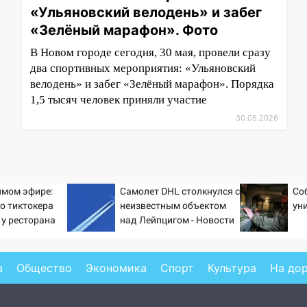
«Ульяновский велодень» и забег
«Зелёный марафон». Фото
В Новом городе сегодня, 30 мая, провели сразу
два спортивных мероприятия: «Ульяновский
велодень» и забег «Зелёный марафон». Порядка
1,5 тысяч человек приняли участие
30.05.2026
ямом эфире:
Самолет DHL столкнулся с
Со
о тиктокера
неизвестным объектом
ун
 у ресторана
над Лейпцигом - Новости
на Вести.ru
а
Общество
Экономика
Спорт
Культура
На до