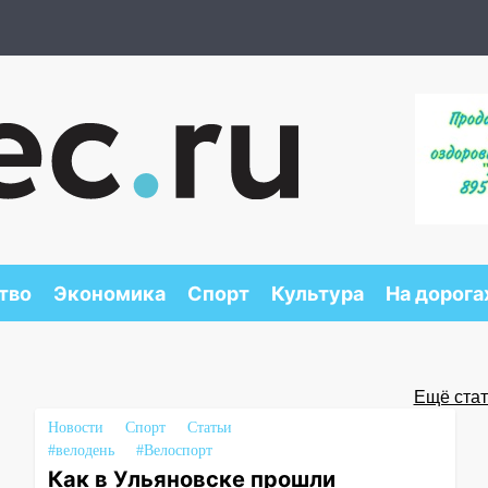
тво
Экономика
Спорт
Культура
На дорога
Ещё стать
Новости
Спорт
Статьи
#велодень
#Велоспорт
Как в Ульяновске прошли