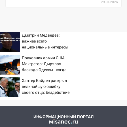
29.01.2026
Дмитрий Медведев:
важнее всего
национальные интересы
России
Полковник армии США
Макгрегор: Дырявая
блокада Одессы - когда
же в командовании ВМФ
Хантер Байден раскрыл
России за это полетят
величайшую ошибку
головы?
своего отца: бездействие
против Трампа
ИНФОРМАЦИОННЫЙ ПОРТАЛ