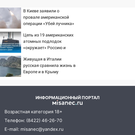
В Киеве заявили о
провале американской
операции «Убей лучника»
против России
Цепь из 19 американских
атомных подлодок
«окружает» Россию и
Китай: это инструмент
Живущая в Италии
первого массированного
русская сравнила жизнь в
удара
Европе и в Крыму
ИНФОРМАЦИОННЫЙ ПОРТАЛ
Возрастная категория 18+
Телефон: (8422) 46-26-70
E-mail: misanec@yandex.ru