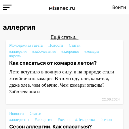
Войти
аллергия
Ещё статьи...
Молодежная газета
Новости
Статьи
#аллергия
#заболевания
#здоровья
#комары
#кровь
Как спасаться от комаров летом?
Лето вступило в полную силу, и на природе стали
хозяйничать комары. В этом году они, кажется,
даже злее, чем обычно. Чем комары опасны?
Заболевания и
22.06.2024
Новости
Статьи
#аллергены
#аллергия
#весна
#Лекарства
#сезон
Сезон аллергии. Как спасаться?