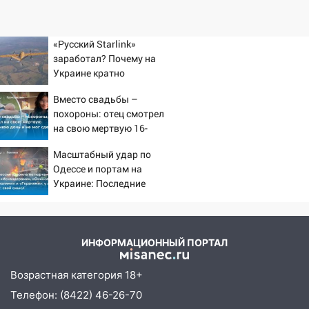
«Русский Starlink»
заработал? Почему на
Украине кратно
увеличилась точность
Вместо свадьбы –
попаданий по объектам
похороны: отец смотрел
ВСУ
на свою мертвую 16-
летнюю дочь и не мог
Масштабный удар по
сдержать слезы
Одессе и портам на
Украине: Последние
новости, подробности об
ударах России 9 августа
2026 года
ИНФОРМАЦИОННЫЙ ПОРТАЛ
Возрастная категория 18+
Телефон: (8422) 46-26-70