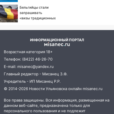
Зезина, остановившего
Бельгийцы стали
мальчишек на поле с
запрашивать
горохом
«визы традиционных
ценностей» в посольстве
РФ
ИНФОРМАЦИОННЫЙ ПОРТАЛ
Возрастная категория 18+
Телефон: (8422) 46-26-70
E-mail: misanec@yandex.ru
Главный редактор - Мисанец З.Ф.
Учредитель - ИП Мисанец Р.Р.
© 2014-2026 Новости Ульяновска онлайн
misanec.ru
Все права защищены. Вся информация, размещенная на
данном веб-сайте, предназначена только для
персонального пользования и не подлежит