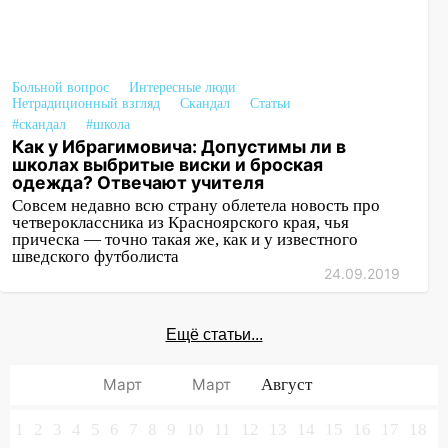
Больной вопрос
Интересные люди
Нетрадиционный взгляд
Скандал
Статьи
#скандал
#школа
Как у Ибрагимовича: Допустимы ли в
школах выбритые виски и броская
одежда? Отвечают учителя
Совсем недавно всю страну облетела новость про
четвероклассника из Красноярского края, чья
прическа — точно такая же, как и у известного
шведского футболиста
24.09.2019
Ещё статьи...
Март
Март
Август
1
2
3
4
5
6
7
8
9
10
11
12
13
14
15
16
17
18
1