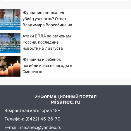
Журналист «пожалел
убийц ученого»? Ответ
Владимира Ворсобина на
отклики читателей
Атаки БПЛА по регионам
России, последние
новости на 7 августа
2026: последствия, атаки
Женщина и ребёнок
на склады Wildberries,
погибли из-за непогоды в
состояние пострадавших
Смоленске
ИНФОРМАЦИОННЫЙ ПОРТАЛ
Возрастная категория 18+
Телефон: (8422) 46-26-70
E-mail: misanec@yandex.ru