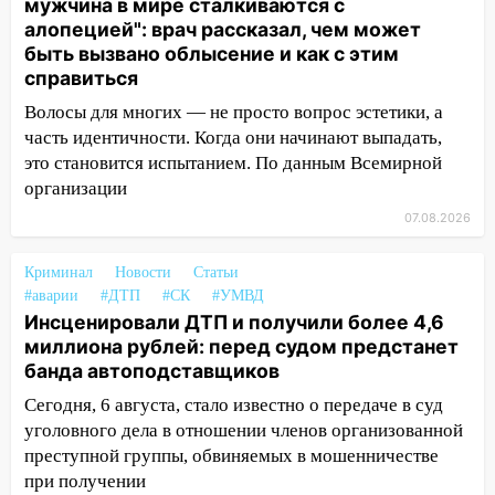
мужчина в мире сталкиваются с
алопецией": врач рассказал, чем может
10:00
В Старомайнском районе утонул
быть вызвано облысение и как с этим
51-летний мужчина
справиться
09:50
В Ульяновске черный коршун
Волосы для многих — не просто вопрос эстетики, а
застрял в тепловозе
часть идентичности. Когда они начинают выпадать,
09:44
Ульяновские спасатели помогли
это становится испытанием. По данным Всемирной
юному велосипедисту на улице
организации
Чернышевского
07.08.2026
08:21
В Заволжском районе украли два
велосипеда
Криминал
Новости
Статьи
#аварии
#ДТП
#СК
#УМВД
07:18
В Ульяновск идет
Инсценировали ДТП и получили более 4,6
тридцатиградусная жара: какая будет
миллиона рублей: перед судом предстанет
погода в четверг
банда автоподставщиков
06:00
Четыре года борьбы: ульяновские
Сегодня, 6 августа, стало известно о передаче в суд
юристы помогли женщине засудить УК
уголовного дела в отношении членов организованной
за плесень на стенах
преступной группы, обвиняемых в мошенничестве
при получении