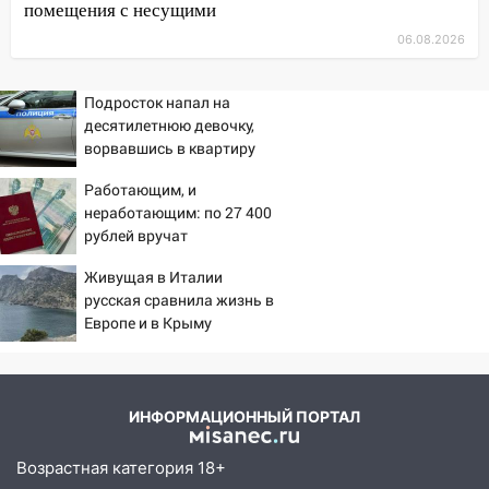
помещения с несущими
августа после рабочего дня: список АЗС
06.08.2026
17:05
«Обыск» по видеосвязи: в
Ульяновске задержали 19-летнюю
Подросток напал на
сообщницу мошенников
десятилетнюю девочку,
16:12
Едва не перерезал горло: в
ворвавшись в квартиру
Вешкайме посиделки с судимым
Работающим, и
знакомым закончились для женщины
неработающим: по 27 400
больницей
рублей вручат
16:06
пенсионерам в сентябре -
18-летняя девушка без прав
Живущая в Италии
PrimaMedia.ru
перевернулась на мопеде и попала в
русская сравнила жизнь в
больницу
Европе и в Крыму
15:59
Ульяновец отдал более 14
миллионов рублей за криминальное
покровительство
ИНФОРМАЦИОННЫЙ ПОРТАЛ
15:32
На «кольце» кроссовер сбил 18-
летнего мопедиста
Возрастная категория 18+