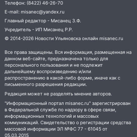
Телефон: (8422) 46-26-70
15:00
В Ульяновске после тройного ДТП
госпитализировали 25-летнего байкера
E-mail: misanec@yandex.ru
Главный редактор - Мисанец З.Ф.
14:32
На Ульяновскую область
надвигается жара
Учредитель - ИП Мисанец Р.Р.
© 2014-2026 Новости Ульяновска онлайн
misanec.ru
14:08
Пешеход переходил по «зебре»:
подробности серьезной аварии на
Все права защищены. Вся информация, размещенная на
Фруктовой
данном веб-сайте, предназначена только для
13:30
В Димитровграде на улице
персонального пользования и не подлежит
Трудовой горело здание
дальнейшему воспроизведению и/или
распространению в какой-либо форме, иначе как с
13:00
Водитель без прав врезался в
письменного разрешения редакции.
припаркованный автомобиль
Редакция может не разделять мнение авторов.
12:37
Переезжал «зебру» на
"Информационный портал misanec.ru" зарегистрирован
велосипеде и попал под колеса
в Федеральной службе по надзору в сфере связи,
информационных технологий и массовых
12:18
Вспыхнул изнутри: в
коммуникаций. Свидетельство о регистрации средства
Железнодорожном районе горела дача
массовой информации ЭЛ №ФС 77 - 61045 от
05.03.2015
11:33
В Засвияжье под колёса авто