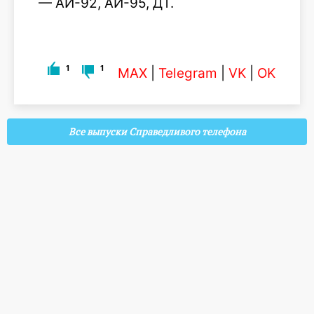
— АИ-92, АИ-95, ДТ.
1
1
MAX
|
Telegram
|
VK
|
OK
Все выпуски Справедливого телефона