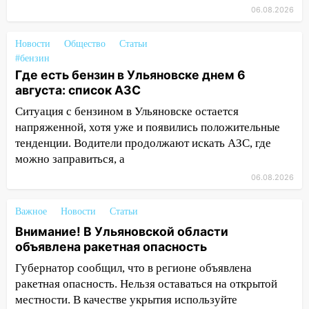
05:00
Кому 6 августа звезды сулят
06.08.2026
прибыль, а кому — испытания на
прочность
Новости
Общество
Статьи
05.08.2026
#бензин
22:58
Соцсети: на проспекте Тюленева
Где есть бензин в Ульяновске днем 6
ДТП с мотоциклистом
августа: список АЗС
Ситуация с бензином в Ульяновске остается
20:22
Мошенники обманули 92-летнюю
напряженной, хотя уже и появились положительные
жительницу Ульяновской области
тенденции. Водители продолжают искать АЗС, где
19:14
Житель Ульяновской области
можно заправиться, а
подвез троих незнакомцев на трассе и
06.08.2026
заработал уголовное дело
18:14
Прогноз погоды на 6 августа в
Важное
Новости
Статьи
Ульяновской области
Внимание! В Ульяновской области
объявлена ракетная опасность
18:00
Мотофристайл, рок и силовой
экстрим: в Ульяновске пройдет
Губернатор сообщил, что в регионе объявлена
большой фестиваль «Наше время»
ракетная опасность. Нельзя оставаться на открытой
местности. В качестве укрытия используйте
17:30
Где есть бензин в Ульяновске 5