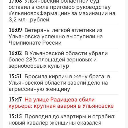
17:08
Ульяновский областной суд
оставил в силе приговор руководству
«УльяновскФармации» за махинации на
3,2 млн рублей
16:09
Ветераны легкой атлетики из
Ульяновска успешно выступили на
Чемпионате России
16:02
В Ульяновской области убрали
более 28% площадей зерновых и
зернобобовых культур
15:51
Бросила кирпич в жену брата: в
Ульяновской области завели дело на
агрессивную женщину
15:47
На улице Радищева сбили
курьера: крупная авария в Ульяновске
15:15
Проводил до квартиры и ограбил:
новый кавалер женщины оказался