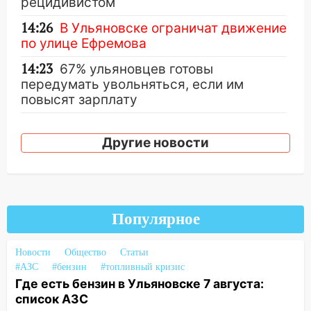
рецидивистом
14:26
В Ульяновске ограничат движение
по улице Ефремова
14:23
67% ульяновцев готовы
передумать увольняться, если им
повысят зарплату
14:01
Инсценировали ДТП и получили
более 4,6 миллиона рублей: перед
Другие новости
судом предстанет банда
автоподставщиков
13:36
В Инзе произошел крупный пожар
Популярное
13:00
В суде защитили репутацию
мужчины, которого необоснованно
обвиняли в жестоком обращении с
Новости
Общество
Статьи
животными
#АЗС
#бензин
#топливный кризис
Где есть бензин в Ульяновске 7 августа:
12:28
Миллион на «льготниках»: в
список АЗС
Ульяновской области перевозчик