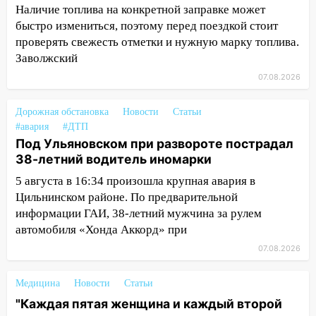
Наличие топлива на конкретной заправке может
провернул хитрую схему с чужими
быстро измениться, поэтому перед поездкой стоит
проездными
проверять свежесть отметки и нужную марку топлива.
12:10
Ульяновский алиментщик накопил
Заволжский
120 тысяч долга
07.08.2026
11:49
Снят режим «Ракетная
опасность» на территории Ульяновской
Дорожная обстановка
Новости
Статьи
области
#авария
#ДТП
Под Ульяновском при развороте пострадал
11:30
Кабмин РФ разрешил до 1 июля
38-летний водитель иномарки
2027 года импорт, выпуск и обращение
5 августа в 16:34 произошла крупная авария в
бензина Евро 2, Евро 3, Евро 4
Цильнинском районе. По предварительной
11:12
Соцсети: на Рябикова автомобиль
информации ГАИ, 38-летний мужчина за рулем
врезался в забор
автомобиля «Хонда Аккорд» при
07.08.2026
10:27
Где есть бензин в Ульяновске
днем 6 августа: список АЗС
Медицина
Новости
Статьи
10:16
Внимание! В Ульяновской области
"Каждая пятая женщина и каждый второй
объявлена ракетная опасность