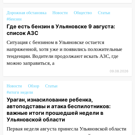
08:19
Внимание! В Цильнинском районе
пропал 67-летний мужчина
Дорожная обстановка
Новости
Общество
Статьи
#бензин
08:11
На Ульяновск снова надвигается
Где есть бензин в Ульяновске 9 августа:
непогода
список АЗС
07:30
Евро-3 вместо Евро-5: что
Ситуация с бензином в Ульяновске остается
означают классы бензина и можно ли
напряженной, хотя уже и появились положительные
заливать «старое» топливо в
тенденции. Водители продолжают искать АЗС, где
современные автомобили
можно заправиться, а
06:30
Какая погода будет в Ульяновской
09.08.2026
области днем 9 августа
05:05
Новости
День, когда всё может
Обзор
Статьи
#итоги недели
измениться: гороскоп на 9 августа —
Ураган, изнасилование ребенка,
три знака получат шанс, который нельзя
автоподставы и атака беспилотников:
упустить
важные итоги прошедшей недели в
08.08.2026
Ульяновской области
20:10
Во время урагана в Ульяновске на
Первая неделя августа принесла Ульяновской области
Волге перевернулась лодка