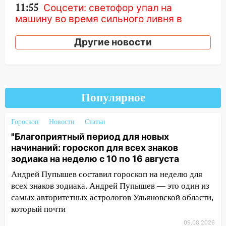
11:55
Соцсети: светофор упал на
машину во время сильного ливня в
Ульяновске
Другие новости
11:00
В Ульяновской области люди в
СНТ сидят без света
10:13
Прокуратура подвела итоги
недели в Ульяновской области
Популярное
09:18
Из-за ливня заблокировано
движение трамваев в Ульяновске
Гороскоп
Новости
Статьи
"Благоприятный период для новых
09:15
Ураган, изнасилование ребенка,
начинаний: гороскоп для всех знаков
автоподставы и атака беспилотников:
зодиака на неделю с 10 по 16 августа
важные итоги прошедшей недели в
Ульяновской области
Андрей Пупышев составил гороскоп на неделю для
всех знаков зодиака. Андрей Пупышев — это один из
08:20
В Ульяновске восстановили
самых авторитетных астрологов Ульяновской области,
трамвайную и троллейбусную
который почти
инфраструктуру после шторма.
09.08.2026