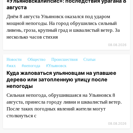
«Ульяновскалипсис»: последствия урагана 8
Ульяновской области подали более 10
августа
тысяч заявлений
Днём 8 августа Ульяновск оказался под ударом
15:04
мощной непогоды. На город обрушились сильный
Фоторепортаж с улиц Ульяновска
после шторма: поваленные деревья и
ливень, гроза, крупный град и шквалистый ветер. За
затопленные улицы
несколько часов стихия
08.08.2026
14:28
Ураган вырвал остановку на улице
Деева в Заволжье
Новости
Общество
Происшествия
Статьи
14:26
Жители Ульяновска сами
#жкх
#непогода
#Ульяновск
пытаются расчистить ливнёвки, не
Куда жаловаться ульяновцам на упавшее
дождавшись коммунальщиков
дерево или затопленную улицу после
непогоды
14:16
Шторм продолжает ломать город:
Сильная непогода, обрушившаяся на Ульяновск 8
на улице Любови Шевцовой рухнул
августа, принесла городу ливни и шквалистый ветер.
светофор
После таких погодных явлений жители могут
14:14
Студента из Ульяновска обманули
столкнуться с
мошенники под видом преподавателя
08.08.2026
14:12
Куда жаловаться ульяновцам на