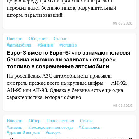
целую череду громких происшествий: регион
19:55
пережил налет беспилотников, разрушительный
В Ульяновске упавшее дерево
заблокировало в машине двух женщин
шторм, парализовавший
09.08.2026
17:15
В Ульяновской области
ремонтируют девять мостов: один уже
Новости
Общество
Статьи
готов, ещё два — почти завершены
#автомобили
#бензин
#топливо
17:00
«Ульяновскалипсис»: последствия
Евро-3 вместо Евро-5: что означают классы
урагана 8 августа
бензина и можно ли заливать «старое»
топливо в современные автомобили
16:38
Прогноз погоды в Ульяновской
На российских АЗС автомобилисты привыкли
области на 9 августа
смотреть прежде всего на крупные цифры — АИ-92,
16:34
Из-за мощной непогоды в
АИ-95 или АИ-98. Однако у бензина есть еще одна
Ульяновске отменили фестиваль «Наше
характеристика, которая обычно
время»
09.08.2026
16:17
Мелекесский район первым в
Ульяновской области намолотил более
Новости
Обзор
Происшествия
Статьи
100 тысяч тонн зерна
#ливень
#последствия непогоды
#Ульяновск
#ураган 8 августа
#шторм
15:17
В колледжи и техникумы