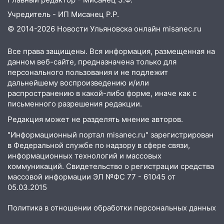
транспорту: в Ульяновске трамвай
Учредитель - ИП Мисанец Р.Р.
сошёл с рельсов
© 2014-2026 Новости Ульяновска онлайн
misanec.ru
13:22
Упавшие деревья перекрыли
дороги в Ульяновске: фото
Все права защищены. Вся информация, размещенная на
данном веб-сайте, предназначена только для
13:17
Непогода в Ульяновске не
персонального пользования и не подлежит
закончится сегодня: сильные ливни
дальнейшему воспроизведению и/или
сохранятся 9 августа
распространению в какой-либо форме, иначе как с
13:15
Трижды «брал в долг» без спроса:
письменного разрешения редакции.
житель Вешкаймского района похитил у
Редакция может не разделять мнение авторов.
знакомого 191 тысячу рублей
"Информационный портал misanec.ru" зарегистрирован
13:14
Ураган оторвал светофор на
в Федеральной службе по надзору в сфере связи,
проспекте Филатова в Ульяновске
информационных технологий и массовых
коммуникаций. Свидетельство о регистрации средства
13:12
Дерево пробило крышу дома на
массовой информации ЭЛ №ФС 77 - 61045 от
Новгородской в Ульяновске и рухнуло
05.03.2015
на электрощит
Политика в отношении обработки персональных данных
13:10
В Заволжском районе дерево