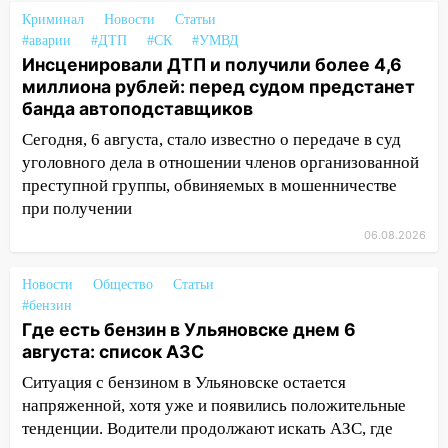
объявлена ракетная опасность
Криминал
Новости
Статьи
10:00
В Старомайнском районе утонул
#аварии
#ДТП
#СК
#УМВД
51-летний мужчина
Инсценировали ДТП и получили более 4,6
миллиона рублей: перед судом предстанет
09:50
В Ульяновске черный коршун
банда автоподставщиков
застрял в тепловозе
Сегодня, 6 августа, стало известно о передаче в суд
09:44
Ульяновские спасатели помогли
уголовного дела в отношении членов организованной
юному велосипедисту на улице
преступной группы, обвиняемых в мошенничестве
Чернышевского
при получении
08:21
В Заволжском районе украли два
06.08.2026
велосипеда
Новости
Общество
Статьи
07:18
В Ульяновск идет
#бензин
тридцатиградусная жара: какая будет
Где есть бензин в Ульяновске днем 6
погода в четверг
августа: список АЗС
06:00
Четыре года борьбы: ульяновские
Ситуация с бензином в Ульяновске остается
юристы помогли женщине засудить УК
напряженной, хотя уже и появились положительные
за плесень на стенах
тенденции. Водители продолжают искать АЗС, где