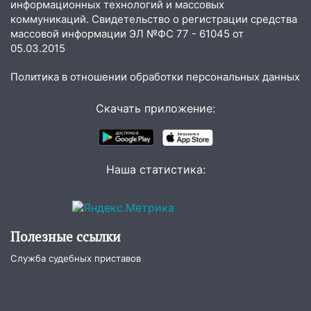
информационных технологий и массовых
в России
коммуникаций. Свидетельство о регистрации средства
массовой информации ЭЛ №ФС 77 - 61045 от
07:02
Жара отступит: какой будет
05.03.2015
погода в Ульяновске днем 5 августа
Политика в отношении обработки персональных данных
06:10
Двое мигрантов изнасиловали 13-
летнюю девочку в центре Ульяновска
Скачать приложение:
06:00
Мертвеца выкопали, посадили в
мешок и попытались утопить в Волге
05:30
Астрологи назвали самый
Наша статистика:
опасный день августа: что ждет каждый
знак 5 августа
04.08.2026
23:27
Прокуратура проверяет
Полезные ссылки
капремонт школы в посёлке Налейка
Служба судебных приставов
22:33
Прокуратура проверяет
спортивные объекты в Старой Майне