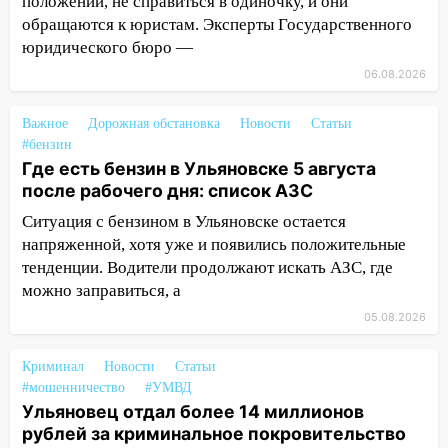
положении, не справиться в одиночку, и они
17:30
Где есть бензин в Ульяновске 5
обращаются к юристам. Эксперты Государственного
августа после рабочего дня: список АЗС
юридического бюро —
17:05
«Обыск» по видеосвязи: в
06.08.2026
Ульяновске задержали 19-летнюю
сообщницу мошенников
Важное
Дорожная обстановка
Новости
Статьи
16:12
Едва не перерезал горло: в
#бензин
Вешкайме посиделки с судимым
Где есть бензин в Ульяновске 5 августа
знакомым закончились для женщины
после рабочего дня: список АЗС
больницей
Ситуация с бензином в Ульяновске остается
напряженной, хотя уже и появились положительные
16:06
18-летняя девушка без прав
тенденции. Водители продолжают искать АЗС, где
перевернулась на мопеде и попала в
можно заправиться, а
больницу
05.08.2026
15:59
Ульяновец отдал более 14
миллионов рублей за криминальное
Криминал
Новости
Статьи
покровительство
#мошенничество
#УМВД
15:32
На «кольце» кроссовер сбил 18-
Ульяновец отдал более 14 миллионов
летнего мопедиста
рублей за криминальное покровительство