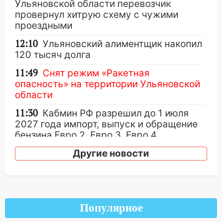
Ульяновской области перевозчик
провернул хитрую схему с чужими
проездными
12:10
Ульяновский алиментщик накопил
120 тысяч долга
11:49
Снят режим «Ракетная
опасность» на территории Ульяновской
области
11:30
Кабмин РФ разрешил до 1 июля
2027 года импорт, выпуск и обращение
бензина Евро 2, Евро 3, Евро 4
11:12
Соцсети: на Рябикова автомобиль
Другие новости
врезался в забор
10:27
Где есть бензин в Ульяновске
днем 6 августа: список АЗС
Популярное
10:16
Внимание! В Ульяновской области