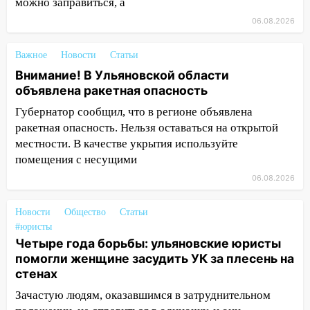
можно заправиться, а
05:00
Кому 6 августа звезды сулят
прибыль, а кому — испытания на
06.08.2026
прочность
Важное
Новости
Статьи
05.08.2026
Внимание! В Ульяновской области
22:58
Соцсети: на проспекте Тюленева
объявлена ракетная опасность
ДТП с мотоциклистом
Губернатор сообщил, что в регионе объявлена
20:22
Мошенники обманули 92-летнюю
ракетная опасность. Нельзя оставаться на открытой
жительницу Ульяновской области
местности. В качестве укрытия используйте
помещения с несущими
19:14
Житель Ульяновской области
подвез троих незнакомцев на трассе и
06.08.2026
заработал уголовное дело
Новости
Общество
Статьи
18:14
Прогноз погоды на 6 августа в
#юристы
Ульяновской области
Четыре года борьбы: ульяновские юристы
18:00
Мотофристайл, рок и силовой
помогли женщине засудить УК за плесень на
экстрим: в Ульяновске пройдет
стенах
большой фестиваль «Наше время»
Зачастую людям, оказавшимся в затруднительном