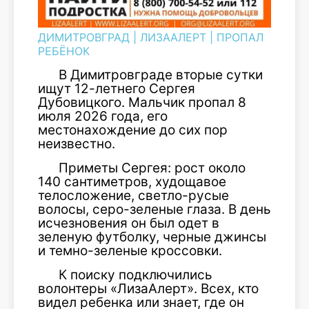
ДИМИТРОВГРАД
|
ЛИЗААЛЕРТ
|
ПРОПАЛ
РЕБЁНОК
В Димитровграде вторые сутки
ищут 12-летнего Сергея
Дубовицкого. Мальчик пропал 8
июля 2026 года, его
местонахождение до сих пор
неизвестно.
Приметы Сергея: рост около
140 сантиметров, худощавое
телосложение, светло-русые
волосы, серо-зеленые глаза. В день
исчезновения он был одет в
зеленую футболку, черные джинсы
и темно-зеленые кроссовки.
К поиску подключились
волонтеры «ЛизаАлерт». Всех, кто
видел ребенка или знает, где он