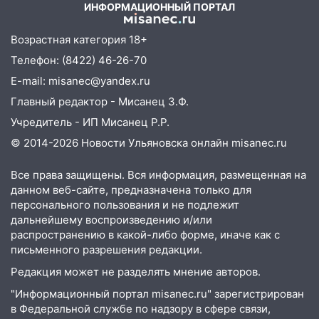
11:33
В Засвияжье под колёса авто
ИНФОРМАЦИОННЫЙ ПОРТАЛ
попал мужчина
Возрастная категория 18+
11:17
В Радищевском районе сгорели
Телефон: (8422) 46-26-70
хозяйственные постройки
E-mail: misanec@yandex.ru
11:00
В Канадее горел жилой дом
Главный редактор - Мисанец З.Ф.
10:18
Губернатор Ульяновской области:
Учредитель - ИП Мисанец Р.Р.
уничтожено четыре беспилотника в
© 2014-2026 Новости Ульяновска онлайн
misanec.ru
регионе
10:00
В Ульяновске дотла сгорел
Все права защищены. Вся информация, размещенная на
легковой автомобиль
данном веб-сайте, предназначена только для
персонального пользования и не подлежит
09:39
В Ульяновске будут судить десять
дальнейшему воспроизведению и/или
наркодилеров, снабжавших две области
распространению в какой-либо форме, иначе как с
письменного разрешения редакции.
09:25
Вынесли приговор дебоширам,
Редакция может не разделять мнение авторов.
избившим мужчину в трамвае
"Информационный портал misanec.ru" зарегистрирован
08:27
Ульяновская полиция получила
в Федеральной службе по надзору в сфере связи,
один из шести уникальных автомобилей