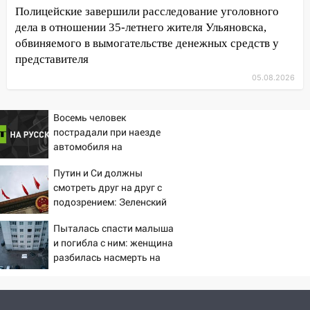
Полицейские завершили расследование уголовного
15:00
В Ульяновске после тройного ДТП
дела в отношении 35-летнего жителя Ульяновска,
госпитализировали 25-летнего байкера
обвиняемого в вымогательстве денежных средств у
14:32
На Ульяновскую область
представителя
надвигается жара
05.08.2026
14:08
Пешеход переходил по «зебре»:
подробности серьезной аварии на
Восемь человек
Фруктовой
пострадали при наезде
автомобиля на
13:30
В Димитровграде на улице
пешеходов в Омске
Трудовой горело здание
Путин и Си должны
смотреть друг на друг с
13:00
Водитель без прав врезался в
подозрением: Зеленский
припаркованный автомобиль
поставил задачу своим
Пыталась спасти малыша
дипломатам
12:37
Переезжал «зебру» на
и погибла с ним: женщина
велосипеде и попал под колеса
разбилась насмерть на
глазах у детей 06/08/2026
12:18
Вспыхнул изнутри: в
– Новости
Железнодорожном районе горела дача