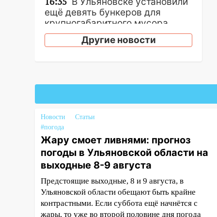
16:35
В Ульяновске установили
ещё девять бункеров для
крупногабаритного мусора
Другие новости
16:26
В Ульяновске бесплатно
покажут матч «Волги» под
открытым небом
16:12
В Ульяновском
госуниверситете разработают
отечественный прибор для
цифровой ПЦР
Новости
Статьи
#погода
15:47
Ульяновцы могут
Жару смоет ливнями: прогноз
вернуть деньги за абонементы
закрывшегося фитнес-клуба
погоды в Ульяновской области на
«Рекорд-Fitness»
выходные 8-9 августа
15:34
После вмешательства
Предстоящие выходные, 8 и 9 августа, в
прокуратуры в селах
Ульяновской области обещают быть крайне
Ульяновской области привели
контрастными. Если суббота ещё начнётся с
в порядок детские площадки
жары, то уже во второй половине дня погода