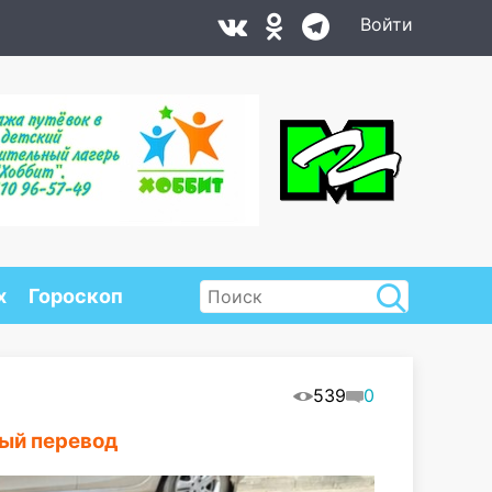
Войти
х
Гороскоп
539
0
ный перевод