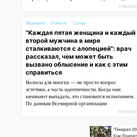
15:27
07.08.2026
Прокуратура проверяет
капремонт школы в селе
Кивать
Медицина
Новости
Статьи
15:08
"Каждая пятая женщина и каждый
В Кузоватово после
прокурорской проверки
второй мужчина в мире
обновили разметку на
сталкиваются с алопецией": врач
пешеходных переходах
рассказал, чем может быть
14:40
На проспекте Гая в
вызвано облысение и как с этим
Ульяновске запретили
справиться
остановку автомобилей на 50-
Волосы для многих — не просто вопрос
метровом участке
эстетики, а часть идентичности. Когда они
14:22
В Новом городе 8 августа
начинают выпадать, это становится испытанием.
пройдет большой фестиваль
По данным Всемирной организации
«Наше время» с
07.08.2026
мотофристайлом и концертом
«Мураками»
“Генерал 20
14:04
Жару смоет ливнями:
Как Драпа