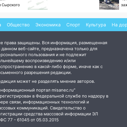
л Сырского
за
на
Но
а
Общество
Экономика
Спорт
Культура
На до
се права защищены. Вся информация, размещенная
 данном веб-сайте, предназначена только для
ерсонального пользования и не подлежит
альнейшему воспроизведению и/или
аспространению в какой-либо форме, иначе как с
исьменного разрешения редакции.
едакция может не разделять мнение авторов.
Информационный портал misanec.ru"
арегистрирован в Федеральной службе по надзору в
фере связи, информационных технологий и
ассовых коммуникаций. Свидетельство о
егистрации средства массовой информации ЭЛ
С 77 - 61045 от 05.03.2015