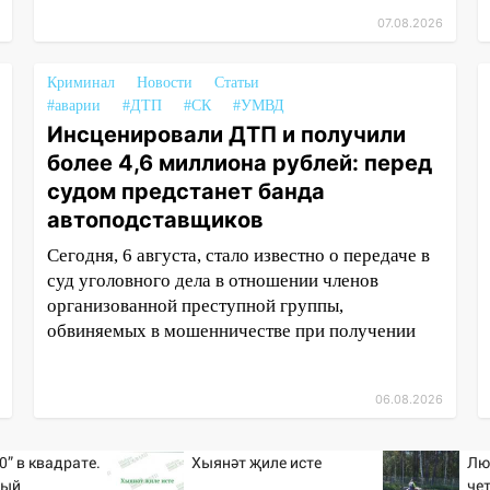
07.08.2026
Криминал
Новости
Статьи
#аварии
#ДТП
#СК
#УМВД
Инсценировали ДТП и получили
более 4,6 миллиона рублей: перед
судом предстанет банда
автоподставщиков
Сегодня, 6 августа, стало известно о передаче в
суд уголовного дела в отношении членов
организованной преступной группы,
обвиняемых в мошенничестве при получении
06.08.2026
0” в квадрате.
Хыянәт җиле исте
Лю
тый
че