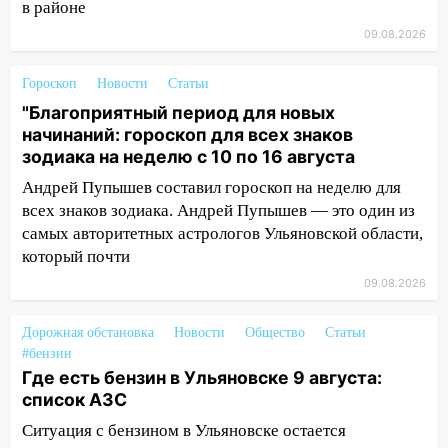
Ульяновске
в районе
11:00
В Ульяновской области люди в
09.08.2026
СНТ сидят без света
Гороскоп
Новости
Статьи
10:13
Прокуратура подвела итоги
"Благоприятный период для новых
недели в Ульяновской области
начинаний: гороскоп для всех знаков
09:18
Из-за ливня заблокировано
зодиака на неделю с 10 по 16 августа
движение трамваев в Ульяновске
Андрей Пупышев составил гороскоп на неделю для
всех знаков зодиака. Андрей Пупышев — это один из
09:15
Ураган, изнасилование ребенка,
самых авторитетных астрологов Ульяновской области,
автоподставы и атака беспилотников:
который почти
важные итоги прошедшей недели в
Ульяновской области
09.08.2026
08:20
В Ульяновске восстановили
Дорожная обстановка
Новости
Общество
Статьи
трамвайную и троллейбусную
#бензин
инфраструктуру после шторма
Где есть бензин в Ульяновске 9 августа:
08:19
Внимание! В Цильнинском районе
список АЗС
пропал 67-летний мужчина
Ситуация с бензином в Ульяновске остается