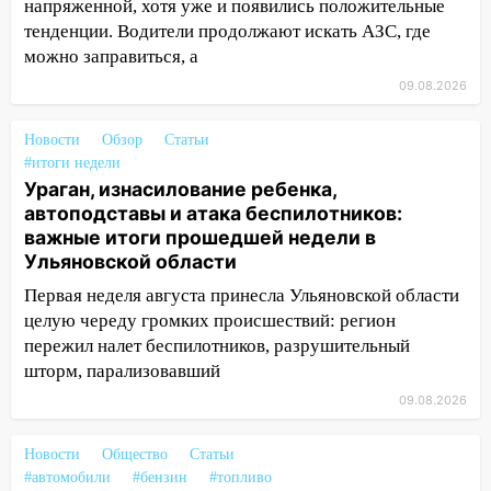
напряженной, хотя уже и появились положительные
08:11
На Ульяновск снова надвигается
тенденции. Водители продолжают искать АЗС, где
непогода
можно заправиться, а
07:30
Евро-3 вместо Евро-5: что
09.08.2026
означают классы бензина и можно ли
заливать «старое» топливо в
Новости
Обзор
Статьи
современные автомобили
#итоги недели
06:30
Какая погода будет в Ульяновской
Ураган, изнасилование ребенка,
области днем 9 августа
автоподставы и атака беспилотников:
важные итоги прошедшей недели в
05:05
День, когда всё может
Ульяновской области
измениться: гороскоп на 9 августа —
Первая неделя августа принесла Ульяновской области
три знака получат шанс, который нельзя
целую череду громких происшествий: регион
упустить
пережил налет беспилотников, разрушительный
08.08.2026
шторм, парализовавший
20:10
Во время урагана в Ульяновске на
09.08.2026
Волге перевернулась лодка
19:55
В Ульяновске упавшее дерево
Новости
Общество
Статьи
заблокировало в машине двух женщин
#автомобили
#бензин
#топливо