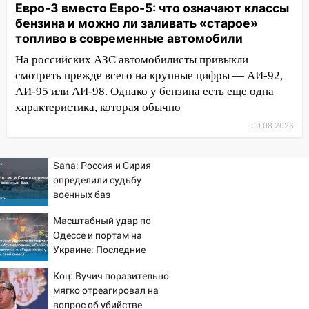
Евро-3 вместо Евро-5: что означают классы
17:15
В Ульяновской области
бензина и можно ли заливать «старое»
ремонтируют девять мостов: один уже
топливо в современные автомобили
готов, ещё два — почти завершены
На российских АЗС автомобилисты привыкли
17:00
«Ульяновскалипсис»: последствия
смотреть прежде всего на крупные цифры — АИ-92,
урагана 8 августа
АИ-95 или АИ-98. Однако у бензина есть еще одна
характеристика, которая обычно
16:38
Прогноз погоды в Ульяновской
09.08.2026
области на 9 августа
16:34
Из-за мощной непогоды в
Sana: Россия и Сирия
Ульяновске отменили фестиваль «Наше
определили судьбу
время»
военных баз
16:17
Мелекесский район первым в
Масштабный удар по
Ульяновской области намолотил более
Одессе и портам на
100 тысяч тонн зерна
Украине: Последние
новости, подробности об
15:17
В колледжи и техникумы
Коц: Вучич поразительно
ударах России 9 августа
Ульяновской области подали более 10
мягко отреагировал на
2026 года
тысяч заявлений
вопрос об убийстве