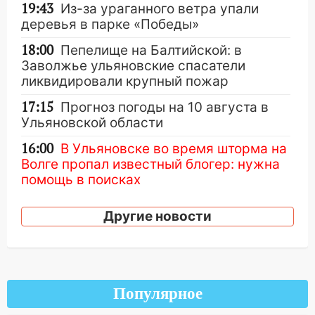
19:43
Из-за ураганного ветра упали
деревья в парке «Победы»
18:00
Пепелище на Балтийской: в
Заволжье ульяновские спасатели
ликвидировали крупный пожар
17:15
Прогноз погоды на 10 августа в
Ульяновской области
16:00
В Ульяновске во время шторма на
Волге пропал известный блогер: нужна
помощь в поисках
15:28
Соцсети: на «Ауди» упало дерево
Другие новости
в Новом городе
15:12
В Ульяновске выгорела кухня в
многоэтажке
14:18
Гинеколог рассказала о том, с
Популярное
какими сложностями сталкиваются