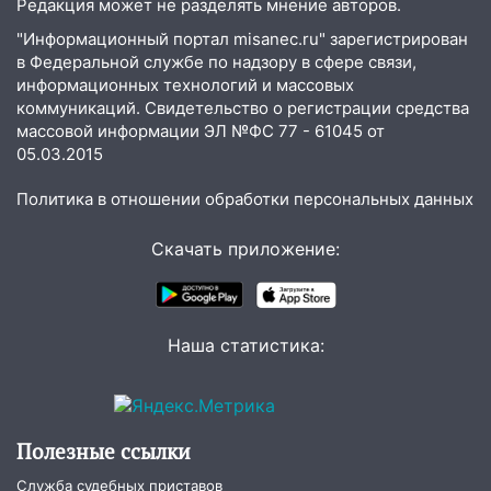
Редакция может не разделять мнение авторов.
13:59
В Новом городе ураганным
"Информационный портал misanec.ru" зарегистрирован
ветром сорвало опалубку со
в Федеральной службе по надзору в сфере связи,
строящегося дома
информационных технологий и массовых
13:54
В мэрии Ульяновска рассказали,
коммуникаций. Свидетельство о регистрации средства
как устраняют последствия мощного
массовой информации ЭЛ №ФС 77 - 61045 от
шторма
05.03.2015
13:49
Стихия продолжает крушить
Политика в отношении обработки персональных данных
Ульяновск: дерево рухнуло на дом на
Орджоникидзе
Скачать приложение:
13:47
На Нижней Террасе мощным
ветром вырвало дерево с корнем
Наша статистика:
13:46
Сильный ветер сорвал крышу с
СТО на проспекте Созидателей
13:35
Непогода продолжает бить по
транспорту: в Ульяновске трамвай
Полезные ссылки
сошёл с рельсов
Служба судебных приставов