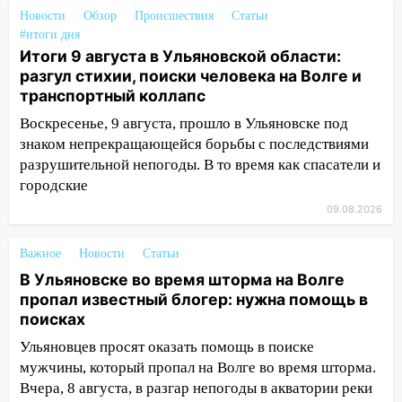
молодые мамы
Новости
Обзор
Происшествия
Статьи
#итоги дня
13:02
Соцсети: на улице Розы
Итоги 9 августа в Ульяновской области:
Люксембург дерево упало на
разгул стихии, поиски человека на Волге и
автомобиль
транспортный коллапс
13:00
«Благоприятный период для
Воскресенье, 9 августа, прошло в Ульяновске под
новых начинаний: гороскоп для всех
знаком непрекращающейся борьбы с последствиями
знаков зодиака на неделю с 10 по 16
разрушительной непогоды. В то время как спасатели и
августа
городские
13:00
На проспекте Тюленева в
09.08.2026
Ульяновске образовалось «море»
12:57
Важное
В Ульяновской области ожидается
Новости
Статьи
крупный град
В Ульяновске во время шторма на Волге
пропал известный блогер: нужна помощь в
12:11
Где есть бензин в Ульяновске 9
поисках
августа: список АЗС
Ульяновцев просят оказать помощь в поиске
11:55
Соцсети: светофор упал на
мужчины, который пропал на Волге во время шторма.
машину во время сильного ливня в
Вчера, 8 августа, в разгар непогоды в акватории реки