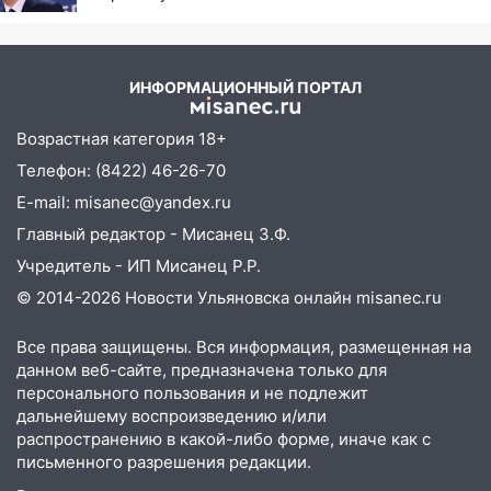
русских
15:04
Фоторепортаж с улиц Ульяновска
после шторма: поваленные деревья и
затопленные улицы
ИНФОРМАЦИОННЫЙ ПОРТАЛ
14:28
Ураган вырвал остановку на улице
Деева в Заволжье
Возрастная категория 18+
Телефон: (8422) 46-26-70
14:26
Жители Ульяновска сами
пытаются расчистить ливнёвки, не
E-mail: misanec@yandex.ru
дождавшись коммунальщиков
Главный редактор - Мисанец З.Ф.
14:16
Шторм продолжает ломать город:
Учредитель - ИП Мисанец Р.Р.
на улице Любови Шевцовой рухнул
© 2014-2026 Новости Ульяновска онлайн
misanec.ru
светофор
Все права защищены. Вся информация, размещенная на
14:14
Студента из Ульяновска обманули
данном веб-сайте, предназначена только для
мошенники под видом преподавателя
персонального пользования и не подлежит
дальнейшему воспроизведению и/или
14:12
Куда жаловаться ульяновцам на
распространению в какой-либо форме, иначе как с
упавшее дерево или затопленную улицу
письменного разрешения редакции.
после непогоды