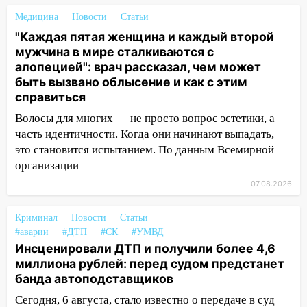
Медицина
11:30
Новости
Статьи
Кабмин РФ разрешил до 1 июля
2027 года импорт, выпуск и обращение
"Каждая пятая женщина и каждый второй
бензина Евро 2, Евро 3, Евро 4
мужчина в мире сталкиваются с
алопецией": врач рассказал, чем может
11:12
Соцсети: на Рябикова автомобиль
быть вызвано облысение и как с этим
врезался в забор
справиться
10:27
Где есть бензин в Ульяновске
Волосы для многих — не просто вопрос эстетики, а
днем 6 августа: список АЗС
часть идентичности. Когда они начинают выпадать,
это становится испытанием. По данным Всемирной
10:16
Внимание! В Ульяновской области
организации
объявлена ракетная опасность
07.08.2026
10:00
В Старомайнском районе утонул
51-летний мужчина
Криминал
Новости
Статьи
#аварии
#ДТП
#СК
#УМВД
09:50
В Ульяновске черный коршун
Инсценировали ДТП и получили более 4,6
застрял в тепловозе
миллиона рублей: перед судом предстанет
09:44
Ульяновские спасатели помогли
банда автоподставщиков
юному велосипедисту на улице
Сегодня, 6 августа, стало известно о передаче в суд