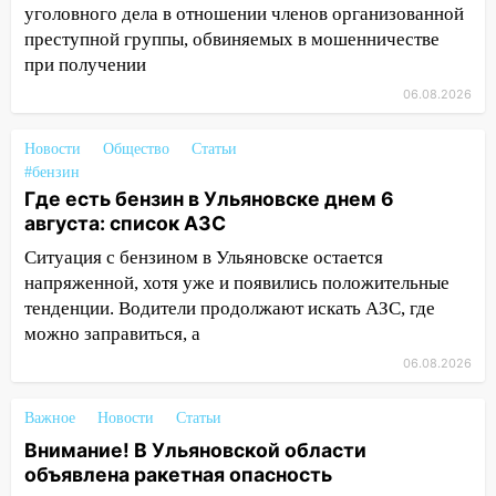
Чернышевского
уголовного дела в отношении членов организованной
преступной группы, обвиняемых в мошенничестве
08:21
В Заволжском районе украли два
при получении
велосипеда
06.08.2026
07:18
В Ульяновск идет
тридцатиградусная жара: какая будет
Новости
Общество
Статьи
погода в четверг
#бензин
06:00
Четыре года борьбы: ульяновские
Где есть бензин в Ульяновске днем 6
юристы помогли женщине засудить УК
августа: список АЗС
за плесень на стенах
Ситуация с бензином в Ульяновске остается
напряженной, хотя уже и появились положительные
05:00
Кому 6 августа звезды сулят
тенденции. Водители продолжают искать АЗС, где
прибыль, а кому — испытания на
можно заправиться, а
прочность
06.08.2026
05.08.2026
22:58
Соцсети: на проспекте Тюленева
Важное
Новости
Статьи
ДТП с мотоциклистом
Внимание! В Ульяновской области
20:22
Мошенники обманули 92-летнюю
объявлена ракетная опасность
жительницу Ульяновской области