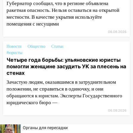
Губернатор сообщил, что в регионе объявлена
19:14
Житель Ульяновской области
ракетная опасность. Нельзя оставаться на открытой
подвез троих незнакомцев на трассе и
местности. В качестве укрытия используйте
заработал уголовное дело
помещения с несущими
06.08.2026
18:14
Прогноз погоды на 6 августа в
Ульяновской области
Новости
Общество
Статьи
18:00
Мотофристайл, рок и силовой
#юристы
экстрим: в Ульяновске пройдет
Четыре года борьбы: ульяновские юристы
большой фестиваль «Наше время»
помогли женщине засудить УК за плесень на
стенах
17:30
Где есть бензин в Ульяновске 5
августа после рабочего дня: список АЗС
Зачастую людям, оказавшимся в затруднительном
положении, не справиться в одиночку, и они
17:05
«Обыск» по видеосвязи: в
обращаются к юристам. Эксперты Государственного
Ульяновске задержали 19-летнюю
юридического бюро —
сообщницу мошенников
06.08.2026
16:12
Едва не перерезал горло: в
Вешкайме посиделки с судимым
Органы для пересадки
знакомым закончились для женщины