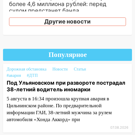
более 4,6 миллиона рублей: перед
судом предстанет банда
автоподставщиков
Другие новости
13:36
В Инзе произошел крупный пожар
13:00
В суде защитили репутацию
мужчины, которого необоснованно
обвиняли в жестоком обращении с
Популярное
животными
Дорожная обстановка
12:28
Новости
Статьи
Миллион на «льготниках»: в
#авария
#ДТП
Ульяновской области перевозчик
Под Ульяновском при развороте пострадал
провернул хитрую схему с чужими
38-летний водитель иномарки
проездными
5 августа в 16:34 произошла крупная авария в
12:10
Ульяновский алиментщик накопил
Цильнинском районе. По предварительной
120 тысяч долга
информации ГАИ, 38-летний мужчина за рулем
11:49
Снят режим «Ракетная
автомобиля «Хонда Аккорд» при
опасность» на территории Ульяновской
07.08.2026
области