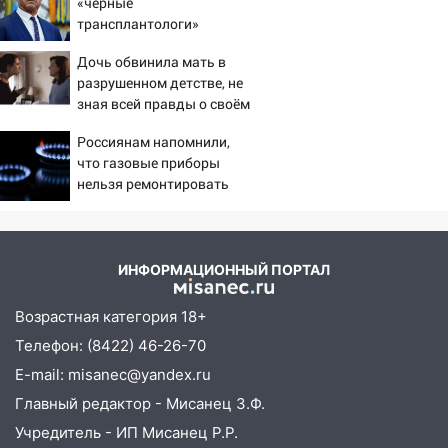
«черные
больницей
трансплантологи»
извлекали у еще живых
16:06
18-летняя девушка без прав
Дочь обвинила мать в
пациентов
перевернулась на мопеде и попала в
разрушенном детстве, не
больницу
зная всей правды о своём
отце - история одной
15:59
Ульяновец отдал более 14
Россиянам напомнили,
семьи
миллионов рублей за криминальное
что газовые приборы
покровительство
нельзя ремонтировать
самостоятельно
15:32
На «кольце» кроссовер сбил 18-
летнего мопедиста
15:00
В Ульяновске после тройного ДТП
ИНФОРМАЦИОННЫЙ ПОРТАЛ
госпитализировали 25-летнего байкера
Возрастная категория 18+
14:32
На Ульяновскую область
Телефон: (8422) 46-26-70
надвигается жара
E-mail: misanec@yandex.ru
14:08
Пешеход переходил по «зебре»:
Главный редактор - Мисанец З.Ф.
подробности серьезной аварии на
Фруктовой
Учредитель - ИП Мисанец Р.Р.