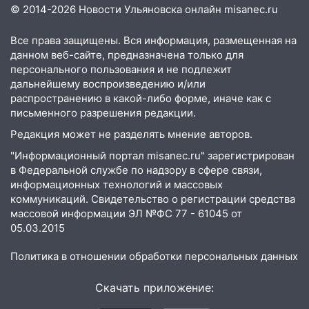
© 2014-2026 Новости Ульяновска онлайн
misanec.ru
13:30
В Димитровграде на улице
Трудовой горело здание
Все права защищены. Вся информация, размещенная на
13:00
данном веб-сайте, предназначена только для
Водитель без прав врезался в
персонального пользования и не подлежит
припаркованный автомобиль
дальнейшему воспроизведению и/или
12:37
Переезжал «зебру» на
распространению в какой-либо форме, иначе как с
велосипеде и попал под колеса
письменного разрешения редакции.
Редакция может не разделять мнение авторов.
12:18
Вспыхнул изнутри: в
Железнодорожном районе горела дача
"Информационный портал misanec.ru" зарегистрирован
в Федеральной службе по надзору в сфере связи,
11:33
В Засвияжье под колёса авто
информационных технологий и массовых
попал мужчина
коммуникаций. Свидетельство о регистрации средства
массовой информации ЭЛ №ФС 77 - 61045 от
11:17
В Радищевском районе сгорели
05.03.2015
хозяйственные постройки
Политика в отношении обработки персональных данных
11:00
В Канадее горел жилой дом
10:18
Губернатор Ульяновской области:
Скачать приложение:
уничтожено четыре беспилотника в