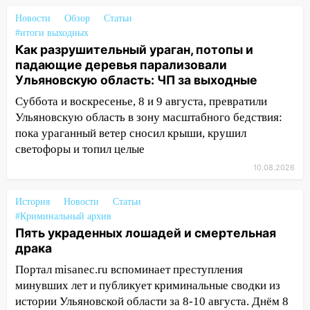
Заволжье ульяновские спасатели
ликвидировали крупный пожар
Новости
Обзор
Статьи
#итоги выходных
17:15
Прогноз погоды на 10 августа в
Как разрушительный ураган, потопы и
Ульяновской области
падающие деревья парализовали
Ульяновскую область: ЧП за выходные
16:00
В Ульяновске во время шторма на
Волге пропал известный блогер: нужна
Суббота и воскресенье, 8 и 9 августа, превратили
помощь в поисках
Ульяновскую область в зону масштабного бедствия:
пока ураганный ветер сносил крыши, крушил
15:28
Соцсети: на «Ауди» упало дерево
светофоры и топил целые
в Новом городе
10.08.2026
15:12
В Ульяновске выгорела кухня в
многоэтажке
История
Новости
Статьи
#Криминальный архив
14:18
Гинеколог рассказала о том, с
Пять украденных лошадей и смертельная
какими сложностями сталкиваются
драка
молодые мамы
Портал misanec.ru вспоминает преступления
13:02
Соцсети: на улице Розы
минувших лет и публикует криминальные сводки из
Люксембург дерево упало на
истории Ульяновской области за 8-10 августа. Днём 8
автомобиль