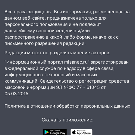
17:00
«Ульяновскалипсис»: последствия
Все права защищены. Вся информация, размещенная на
урагана 8 августа
данном веб-сайте, предназначена только для
16:38
Прогноз погоды в Ульяновской
персонального пользования и не подлежит
области на 9 августа
дальнейшему воспроизведению и/или
распространению в какой-либо форме, иначе как с
16:34
Из-за мощной непогоды в
письменного разрешения редакции.
Ульяновске отменили фестиваль «Наше
Редакция может не разделять мнение авторов.
время»
"Информационный портал misanec.ru" зарегистрирован
16:17
Мелекесский район первым в
в Федеральной службе по надзору в сфере связи,
Ульяновской области намолотил более
информационных технологий и массовых
100 тысяч тонн зерна
коммуникаций. Свидетельство о регистрации средства
массовой информации ЭЛ №ФС 77 - 61045 от
15:17
В колледжи и техникумы
05.03.2015
Ульяновской области подали более 10
тысяч заявлений
Политика в отношении обработки персональных данных
15:04
Фоторепортаж с улиц Ульяновска
Скачать приложение:
после шторма: поваленные деревья и
затопленные улицы