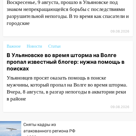
10:13
Прокуратура подвела итоги
Воскресенье, 9 августа, прошло в Ульяновске под
недели в Ульяновской области
знаком непрекращающейся борьбы с последствиями
разрушительной непогоды. В то время как спасатели и
09:18
Из-за ливня заблокировано
городские
движение трамваев в Ульяновске
09.08.2026
09:15
Ураган, изнасилование ребенка,
автоподставы и атака беспилотников:
Важное
Новости
Статьи
важные итоги прошедшей недели в
В Ульяновске во время шторма на Волге
Ульяновской области
пропал известный блогер: нужна помощь в
поисках
08:20
В Ульяновске восстановили
трамвайную и троллейбусную
Ульяновцев просят оказать помощь в поиске
инфраструктуру после шторма
мужчины, который пропал на Волге во время шторма.
Вчера, 8 августа, в разгар непогоды в акватории реки
08:19
Внимание! В Цильнинском районе
в районе
пропал 67-летний мужчина
09.08.2026
08:11
На Ульяновск снова надвигается
непогода
Сняты кадры из
07:30
Евро-3 вместо Евро-5: что
атакованного региона РФ