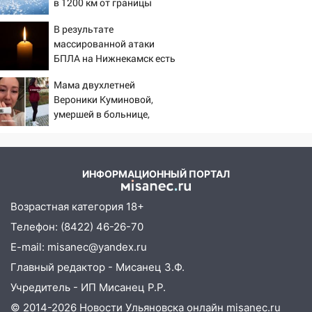
означают классы бензина и можно ли
в 1200 км от границы
заливать «старое» топливо в
В результате
современные автомобили
массированной атаки
06:30
Какая погода будет в Ульяновской
БПЛА на Нижнекамск есть
области днем 9 августа
погибшие
Мама двухлетней
05:05
День, когда всё может
Вероники Куминовой,
измениться: гороскоп на 9 августа —
умершей в больнице,
три знака получат шанс, который нельзя
беременна: семья ждет
упустить
девочку
08.08.2026
ИНФОРМАЦИОННЫЙ ПОРТАЛ
20:10
Во время урагана в Ульяновске на
Волге перевернулась лодка
Возрастная категория 18+
19:55
Телефон: (8422) 46-26-70
В Ульяновске упавшее дерево
заблокировало в машине двух женщин
E-mail: misanec@yandex.ru
Главный редактор - Мисанец З.Ф.
17:15
В Ульяновской области
ремонтируют девять мостов: один уже
Учредитель - ИП Мисанец Р.Р.
готов, ещё два — почти завершены
© 2014-2026 Новости Ульяновска онлайн
misanec.ru