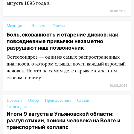
августа 1895 года в
13:00
«Благоприятный период для
10.08.2026
новых начинаний: гороскоп для всех
знаков зодиака на неделю с 10 по 16
Медицина
Новости
Статьи
августа
Боль, скованность и старение дисков: как
13:00
повседневные привычки незаметно
На проспекте Тюленева в
разрушают наш позвоночник
Ульяновске образовалось «море»
Остеохондроз — один из самых распространённых
12:57
В Ульяновской области ожидается
диагнозов, о котором слышал почти каждый взрослый
крупный град
человек. Но что на самом деле скрывается за этим
12:11
Где есть бензин в Ульяновске 9
словом, почему
августа: список АЗС
10.08.2026
11:55
Соцсети: светофор упал на
машину во время сильного ливня в
Новости
Обзор
Происшествия
Статьи
Ульяновске
#итоги дня
Итоги 9 августа в Ульяновской области:
11:00
В Ульяновской области люди в
разгул стихии, поиски человека на Волге и
СНТ сидят без света
транспортный коллапс