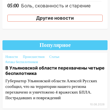
05:00
Боль, скованность и старение
дисков: как повседневные привычки
незаметно разрушают наш позвоночник
Другие новости
03:00
День скрытых ловушек и
внезапных подарков судьбы: гороскоп
на 10 августа
09.08.2026
Популярное
21:58
В Ульяновске около «нового»
моста утопили автомобиль «Вольво»
Новости
Происшествия
Статьи
#атака беспилотников
20:20
Итоги 9 августа в Ульяновской
В Ульяновской области перехвачены четыре
области: разгул стихии, поиски
беспилотника
человека на Волге и транспортный
Губернатор Ульяновской области Алексей Русских
коллапс
сообщил, что на территории нашего региона
19:43
Из-за ураганного ветра упали
перехвачено и уничтожено 4 вражеских БПЛА.
деревья в парке «Победы»
Пострадавших и повреждений
18:00
10.08.2026
Пепелище на Балтийской: в