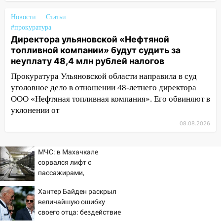
области 8–9 августа
Новости
Статьи
10:11
Директора ульяновской
#прокуратура
«Нефтяной топливной компании» будут
Директора ульяновской «Нефтяной
судить за неуплату 48,4 млн рублей
топливной компании» будут судить за
налогов
неуплату 48,4 млн рублей налогов
09:28
Дети на дорогах: пострадали
Прокуратура Ульяновской области направила в суд
велосипедисты, мотоциклисты и
уголовное дело в отношении 48-летнего директора
пешеходы. Обзор крупных аварий в
ООО «Нефтяная топливная компания». Его обвиняют в
Ульяновской области
уклонении от
08.08.2026
08:30
Поджог со свечой, 16 сгоревших
домов и выстрел за водку
МЧС: в Махачкале
07:50
Какая погоды будет днем 8
сорвался лифт с
августа
пассажирами,
пострадали четыре
06:45
Императорский мост в
Хантер Байден раскрыл
человека
Ульяновске останется закрытым до
величайшую ошибку
утра 10 августа
своего отца: бездействие