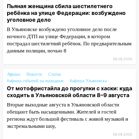
13:08
Ураган ударил по Ульяновску:
Пьяная женщина сбила шестилетнего
сорванные крыши, поваленные деревья,
ребёнка на улице Федерации: возбуждено
затопленные улицы и остановившиеся
уголовное дело
трамваи
В Ульяновске возбуждено уголовное дело после
12:17
Ульяновск накрыл крупный град:
ночного ДТП на улице Федерации, в котором
после ливня город снова уходит под
пострадал шестилетний ребёнок. По предварительным
воду
данным полиции, ночью 8
08.08.2026
12:12
Прокуратура взяла на контроль
ДТП с шестилетним ребёнком на улице
Федерации
Афиша
Новости
Статьи
#афиша событий на выходные
#афиша Ульяновска
12:01
Пьяная женщина сбила
От мотофристайла до прогулки с хаски: куда
шестилетнего ребёнка на улице
сходить в Ульяновской области 8–9 августа
Федерации: возбуждено уголовное дело
Вторые выходные августа в Ульяновской области
11:16
В Ульяновске ищут 37-летнего
обещают быть насыщенными. Жителей и гостей
мужчину, пропавшего ещё 19 июля
региона ждут большой фестиваль с живой музыкой и
экстремальными шоу,
10:30
От мотофристайла до прогулки с
08.08.2026
хаски: куда сходить в Ульяновской