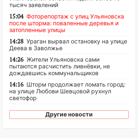
тысяч заявлений
15:04
Фоторепортаж с улиц Ульяновска
после шторма: поваленные деревья и
затопленные улицы
14:28
Ураган вырвал остановку на улице
Деева в Заволжье
14:26
Жители Ульяновска сами
пытаются расчистить ливнёвки, не
дождавшись коммунальщиков
14:16
Шторм продолжает ломать город:
на улице Любови Шевцовой рухнул
светофор
14:14
Студента из Ульяновска обманули
Другие новости
мошенники под видом преподавателя
14:12
Куда жаловаться ульяновцам на
упавшее дерево или затопленную улицу