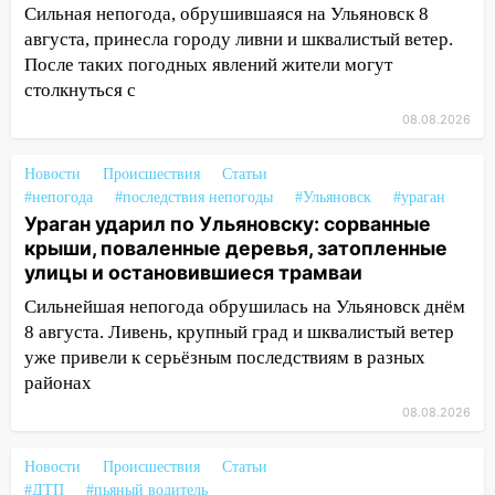
сошёл с рельсов
Сильная непогода, обрушившаяся на Ульяновск 8
августа, принесла городу ливни и шквалистый ветер.
13:22
Упавшие деревья перекрыли
После таких погодных явлений жители могут
дороги в Ульяновске: фото
столкнуться с
13:17
Непогода в Ульяновске не
08.08.2026
закончится сегодня: сильные ливни
сохранятся 9 августа
Новости
Происшествия
Статьи
13:15
Трижды «брал в долг» без спроса:
#непогода
#последствия непогоды
#Ульяновск
#ураган
Ураган ударил по Ульяновску: сорванные
житель Вешкаймского района похитил у
крыши, поваленные деревья, затопленные
знакомого 191 тысячу рублей
улицы и остановившиеся трамваи
13:14
Ураган оторвал светофор на
Сильнейшая непогода обрушилась на Ульяновск днём
проспекте Филатова в Ульяновске
8 августа. Ливень, крупный град и шквалистый ветер
13:12
Дерево пробило крышу дома на
уже привели к серьёзным последствиям в разных
Новгородской в Ульяновске и рухнуло
районах
на электрощит
08.08.2026
13:10
В Заволжском районе дерево
упало во дворе
Новости
Происшествия
Статьи
#ДТП
#пьяный водитель