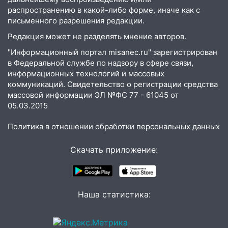
распространению в какой-либо форме, иначе как с
18:11
Ульяновская область стала
письменного разрешения редакции.
пилотным регионом проекта
Редакция может не разделять мнение авторов.
«Культурное долголетие»
"Информационный портал misanec.ru" зарегистрирован
17:23
Прогноз погоды в Ульяновской
в Федеральной службе по надзору в сфере связи,
области на 8 августа
информационных технологий и массовых
коммуникаций. Свидетельство о регистрации средства
17:16
В реанимацию Ульяновской
массовой информации ЭЛ №ФС 77 - 61045 от
областной больницы поступили шесть
05.03.2015
новых аппаратов ИВЛ
Политика в отношении обработки персональных данных
16:51
В Чердаклинском районе
ремонтируют дороги, ставят остановки
Скачать приложение:
и проводят новое освещение
16:35
В Ульяновске установили ещё
девять бункеров для крупногабаритного
мусора
Наша статистика:
16:26
В Ульяновске бесплатно покажут
матч «Волги» под открытым небом