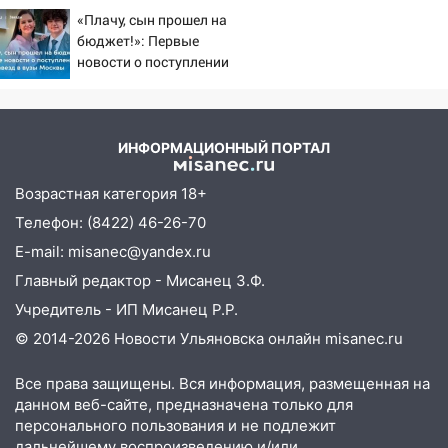
против Трампа
05:18
Судьба готовит сюрприз: гороскоп
«Плачу, сын прошел на
на 8 августа — кому повезет с
бюджет!»: Первые
деньгами, а кого ждет неожиданная
новости о поступлении
встреча
детей звезд в вузы
Москвы
04:47
В Ульяновской области объявили
ракетную опасность: звучат сирены
ИНФОРМАЦИОННЫЙ ПОРТАЛ
07.08.2026
20:40
Ульяновские аграрии смогут
Возрастная категория 18+
купить тракторы с отсрочкой платежа
Телефон: (8422) 46-26-70
до декабря
E-mail: misanec@yandex.ru
19:34
В следственном управлении
Главный редактор - Мисанец З.Ф.
состоялось торжественное
Учредитель - ИП Мисанец Р.Р.
мероприятие, приуроченное к
© 2014-2026 Новости Ульяновска онлайн
misanec.ru
празднованию Дня сотрудника органов
следствия Российской Федерации
Все права защищены. Вся информация, размещенная на
19:30
Ульяновцев приглашают
данном веб-сайте, предназначена только для
поддержать «Симбирскую чебурашку»
персонального пользования и не подлежит
на фестивале «ФормАРТ»
дальнейшему воспроизведению и/или