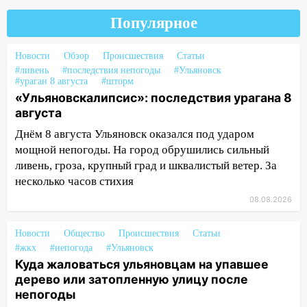
после непогоды
Популярное
13:59
В Новом городе ураганным
ветром сорвало опалубку со
Новости
Обзор
Происшествия
Статьи
строящегося дома
#ливень
#последствия непогоды
#Ульяновск
#ураган 8 августа
#шторм
13:54
В мэрии Ульяновска рассказали,
«Ульяновскалипсис»: последствия урагана 8
как устраняют последствия мощного
августа
шторма
Днём 8 августа Ульяновск оказался под ударом
13:49
Стихия продолжает крушить
мощной непогоды. На город обрушились сильный
Ульяновск: дерево рухнуло на дом на
ливень, гроза, крупный град и шквалистый ветер. За
Орджоникидзе
несколько часов стихия
13:47
На Нижней Террасе мощным
08.08.2026
ветром вырвало дерево с корнем
Новости
Общество
Происшествия
Статьи
13:46
Сильный ветер сорвал крышу с
#жкх
#непогода
#Ульяновск
СТО на проспекте Созидателей
Куда жаловаться ульяновцам на упавшее
13:35
дерево или затопленную улицу после
Непогода продолжает бить по
непогоды
транспорту: в Ульяновске трамвай