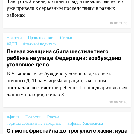
как устраняют последствия мощного
8 августа. Ливень, крупный град и шквалистый ветер
шторма
уже привели к серьёзным последствиям в разных
районах
13:49
Стихия продолжает крушить
08.08.2026
Ульяновск: дерево рухнуло на дом на
Орджоникидзе
Новости
Происшествия
Статьи
13:47
На Нижней Террасе мощным
#ДТП
#пьяный водитель
ветром вырвало дерево с корнем
Пьяная женщина сбила шестилетнего
ребёнка на улице Федерации: возбуждено
13:46
Сильный ветер сорвал крышу с
уголовное дело
СТО на проспекте Созидателей
В Ульяновске возбуждено уголовное дело после
13:35
Непогода продолжает бить по
ночного ДТП на улице Федерации, в котором
транспорту: в Ульяновске трамвай
пострадал шестилетний ребёнок. По предварительным
сошёл с рельсов
данным полиции, ночью 8
13:22
Упавшие деревья перекрыли
08.08.2026
дороги в Ульяновске: фото
Афиша
Новости
Статьи
13:17
Непогода в Ульяновске не
#афиша событий на выходные
#афиша Ульяновска
закончится сегодня: сильные ливни
От мотофристайла до прогулки с хаски: куда
сохранятся 9 августа