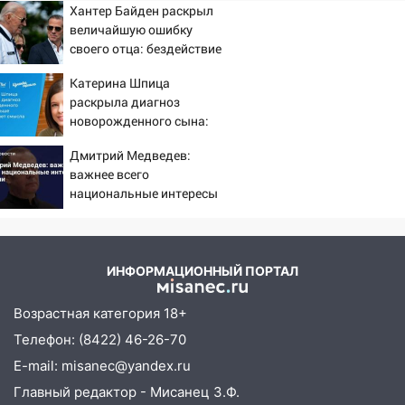
воду
Хантер Байден раскрыл
величайшую ошибку
12:12
Прокуратура взяла на контроль
своего отца: бездействие
ДТП с шестилетним ребёнком на улице
против Трампа
Федерации
Катерина Шпица
раскрыла диагноз
12:01
Пьяная женщина сбила
новорожденного сына:
шестилетнего ребёнка на улице
больше молчать нет
Дмитрий Медведев:
Федерации: возбуждено уголовное дело
смысла
важнее всего
11:16
В Ульяновске ищут 37-летнего
национальные интересы
мужчину, пропавшего ещё 19 июля
России
10:30
От мотофристайла до прогулки с
хаски: куда сходить в Ульяновской
ИНФОРМАЦИОННЫЙ ПОРТАЛ
области 8–9 августа
Возрастная категория 18+
10:11
Директора ульяновской
«Нефтяной топливной компании» будут
Телефон: (8422) 46-26-70
судить за неуплату 48,4 млн рублей
E-mail: misanec@yandex.ru
налогов
Главный редактор - Мисанец З.Ф.