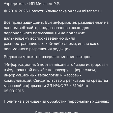
09:28
Дети на дорогах: пострадали
Учредитель - ИП Мисанец Р.Р.
велосипедисты, мотоциклисты и
© 2014-2026 Новости Ульяновска онлайн
misanec.ru
пешеходы. Обзор крупных аварий в
Ульяновской области
Все права защищены. Вся информация, размещенная на
08:30
Поджог со свечой, 16 сгоревших
данном веб-сайте, предназначена только для
домов и выстрел за водку
персонального пользования и не подлежит
дальнейшему воспроизведению и/или
07:50
Какая погоды будет днем 8
распространению в какой-либо форме, иначе как с
августа
письменного разрешения редакции.
Редакция может не разделять мнение авторов.
06:45
Императорский мост в
Ульяновске останется закрытым до
"Информационный портал misanec.ru" зарегистрирован
утра 10 августа
в Федеральной службе по надзору в сфере связи,
информационных технологий и массовых
05:18
Судьба готовит сюрприз: гороскоп
коммуникаций. Свидетельство о регистрации средства
на 8 августа — кому повезет с
массовой информации ЭЛ №ФС 77 - 61045 от
деньгами, а кого ждет неожиданная
05.03.2015
встреча
Политика в отношении обработки персональных данных
04:47
В Ульяновской области объявили
ракетную опасность: звучат сирены
Скачать приложение: