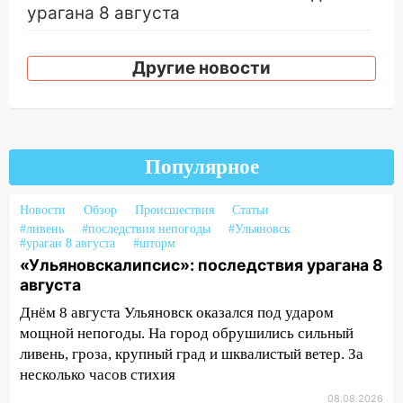
урагана 8 августа
16:38
Прогноз погоды в Ульяновской
области на 9 августа
Другие новости
16:34
Из-за мощной непогоды в
Ульяновске отменили фестиваль «Наше
время»
Популярное
16:17
Мелекесский район первым в
Ульяновской области намолотил более
100 тысяч тонн зерна
Новости
Обзор
Происшествия
Статьи
#ливень
#последствия непогоды
#Ульяновск
15:17
В колледжи и техникумы
#ураган 8 августа
#шторм
Ульяновской области подали более 10
«Ульяновскалипсис»: последствия урагана 8
тысяч заявлений
августа
Днём 8 августа Ульяновск оказался под ударом
15:04
Фоторепортаж с улиц Ульяновска
мощной непогоды. На город обрушились сильный
после шторма: поваленные деревья и
ливень, гроза, крупный град и шквалистый ветер. За
затопленные улицы
несколько часов стихия
14:28
Ураган вырвал остановку на улице
08.08.2026