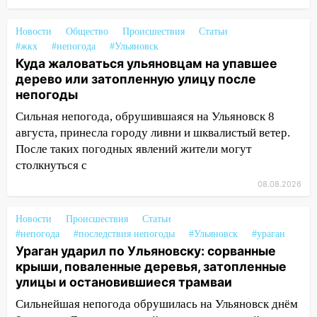
Деева в Заволжье
14:26
Жители Ульяновска сами
Новости
Общество
Происшествия
Статьи
пытаются расчистить ливнёвки, не
#жкх
#непогода
#Ульяновск
дождавшись коммунальщиков
Куда жаловаться ульяновцам на упавшее
дерево или затопленную улицу после
14:16
Шторм продолжает ломать город:
непогоды
на улице Любови Шевцовой рухнул
Сильная непогода, обрушившаяся на Ульяновск 8
светофор
августа, принесла городу ливни и шквалистый ветер.
14:14
Студента из Ульяновска обманули
После таких погодных явлений жители могут
мошенники под видом преподавателя
столкнуться с
08.08.2026
14:12
Куда жаловаться ульяновцам на
упавшее дерево или затопленную улицу
после непогоды
Новости
Происшествия
Статьи
#непогода
#последствия непогоды
#Ульяновск
#ураган
13:59
В Новом городе ураганным
Ураган ударил по Ульяновску: сорванные
ветром сорвало опалубку со
крыши, поваленные деревья, затопленные
строящегося дома
улицы и остановившиеся трамваи
13:54
В мэрии Ульяновска рассказали,
Сильнейшая непогода обрушилась на Ульяновск днём