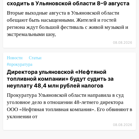
сходить в Ульяновской области 8–9 августа
13:15
Трижды «брал в долг» без спроса:
Вторые выходные августа в Ульяновской области
житель Вешкаймского района похитил у
обещают быть насыщенными. Жителей и гостей
знакомого 191 тысячу рублей
региона ждут большой фестиваль с живой музыкой и
экстремальными шоу,
13:14
Ураган оторвал светофор на
проспекте Филатова в Ульяновске
08.08.2026
13:12
Дерево пробило крышу дома на
Новости
Статьи
Новгородской в Ульяновске и рухнуло
#прокуратура
на электрощит
Директора ульяновской «Нефтяной
13:10
топливной компании» будут судить за
В Заволжском районе дерево
неуплату 48,4 млн рублей налогов
упало во дворе
Прокуратура Ульяновской области направила в суд
13:08
Ураган ударил по Ульяновску:
уголовное дело в отношении 48-летнего директора
сорванные крыши, поваленные деревья,
ООО «Нефтяная топливная компания». Его обвиняют в
затопленные улицы и остановившиеся
уклонении от
трамваи
08.08.2026
12:17
Ульяновск накрыл крупный град:
после ливня город снова уходит под