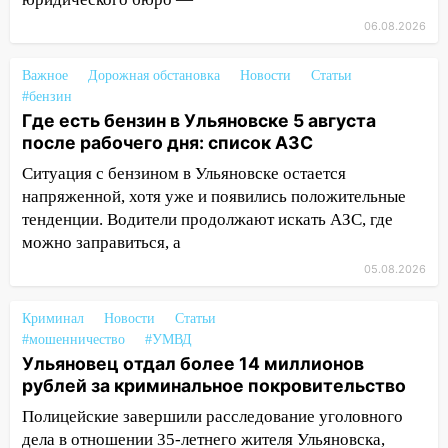
ДТП с мотоциклистом
06.08.2026
20:22
Мошенники обманули 92-летнюю
жительницу Ульяновской области
Важное
Дорожная обстановка
Новости
Статьи
#бензин
19:14
Житель Ульяновской области
Где есть бензин в Ульяновске 5 августа
подвез троих незнакомцев на трассе и
после рабочего дня: список АЗС
заработал уголовное дело
Ситуация с бензином в Ульяновске остается
18:14
Прогноз погоды на 6 августа в
напряженной, хотя уже и появились положительные
Ульяновской области
тенденции. Водители продолжают искать АЗС, где
можно заправиться, а
18:00
Мотофристайл, рок и силовой
экстрим: в Ульяновске пройдет
05.08.2026
большой фестиваль «Наше время»
Криминал
Новости
Статьи
17:30
Где есть бензин в Ульяновске 5
#мошенничество
#УМВД
августа после рабочего дня: список АЗС
Ульяновец отдал более 14 миллионов
рублей за криминальное покровительство
17:05
«Обыск» по видеосвязи: в
Ульяновске задержали 19-летнюю
Полицейские завершили расследование уголовного
сообщницу мошенников
дела в отношении 35-летнего жителя Ульяновска,