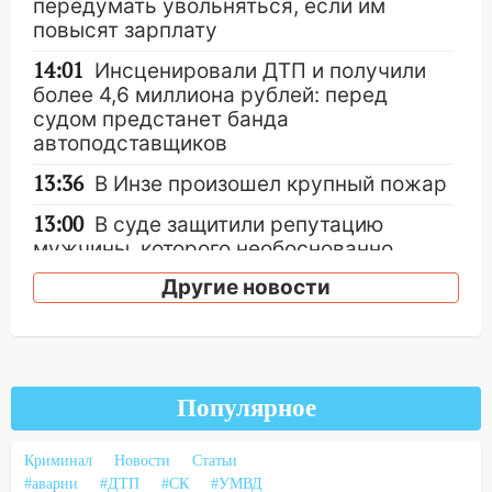
передумать увольняться, если им
повысят зарплату
14:01
Инсценировали ДТП и получили
более 4,6 миллиона рублей: перед
судом предстанет банда
автоподставщиков
13:36
В Инзе произошел крупный пожар
13:00
В суде защитили репутацию
мужчины, которого необоснованно
обвиняли в жестоком обращении с
Другие новости
животными
12:28
Миллион на «льготниках»: в
Ульяновской области перевозчик
провернул хитрую схему с чужими
Популярное
проездными
12:10
Ульяновский алиментщик накопил
Криминал
Новости
Статьи
120 тысяч долга
#аварии
#ДТП
#СК
#УМВД