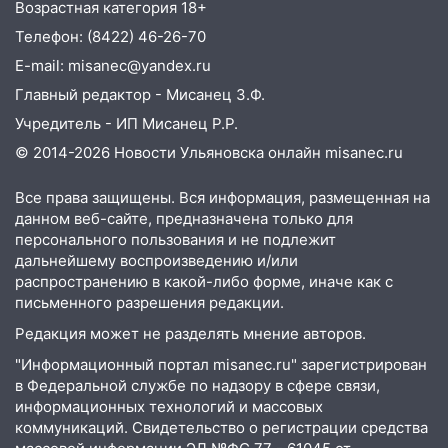
Возрастная категория 18+
14:08
Пешеход переходил по «зебре»:
подробности серьезной аварии на
Телефон: (8422) 46-26-70
Фруктовой
E-mail: misanec@yandex.ru
13:30
В Димитровграде на улице
Главный редактор - Мисанец З.Ф.
Трудовой горело здание
Учредитель - ИП Мисанец Р.Р.
13:00
Водитель без прав врезался в
© 2014-2026 Новости Ульяновска онлайн
misanec.ru
припаркованный автомобиль
Все права защищены. Вся информация, размещенная на
12:37
Переезжал «зебру» на
данном веб-сайте, предназначена только для
велосипеде и попал под колеса
персонального пользования и не подлежит
дальнейшему воспроизведению и/или
12:18
Вспыхнул изнутри: в
распространению в какой-либо форме, иначе как с
Железнодорожном районе горела дача
письменного разрешения редакции.
11:33
В Засвияжье под колёса авто
Редакция может не разделять мнение авторов.
попал мужчина
"Информационный портал misanec.ru" зарегистрирован
в Федеральной службе по надзору в сфере связи,
11:17
В Радищевском районе сгорели
информационных технологий и массовых
хозяйственные постройки
коммуникаций. Свидетельство о регистрации средства