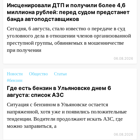
Инсценировали ДТП и получили более 4,6
11:49
Снят режим «Ракетная
миллиона рублей: перед судом предстанет
опасность» на территории Ульяновской
банда автоподставщиков
области
Сегодня, 6 августа, стало известно о передаче в суд
11:30
Кабмин РФ разрешил до 1 июля
уголовного дела в отношении членов организованной
2027 года импорт, выпуск и обращение
преступной группы, обвиняемых в мошенничестве
бензина Евро 2, Евро 3, Евро 4
при получении
11:12
Соцсети: на Рябикова автомобиль
06.08.2026
врезался в забор
Новости
Общество
Статьи
10:27
Где есть бензин в Ульяновске
#бензин
днем 6 августа: список АЗС
Где есть бензин в Ульяновске днем 6
10:16
Внимание! В Ульяновской области
августа: список АЗС
объявлена ракетная опасность
Ситуация с бензином в Ульяновске остается
напряженной, хотя уже и появились положительные
10:00
В Старомайнском районе утонул
тенденции. Водители продолжают искать АЗС, где
51-летний мужчина
можно заправиться, а
09:50
В Ульяновске черный коршун
06.08.2026
застрял в тепловозе