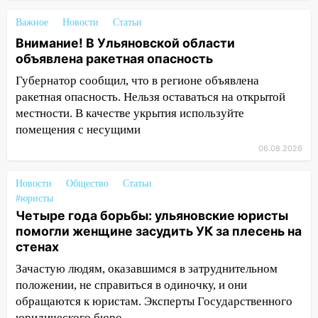
09:44
Ульяновские спасатели помогли
Важное
Новости
Статьи
юному велосипедисту на улице
Внимание! В Ульяновской области
Чернышевского
объявлена ракетная опасность
08:21
В Заволжском районе украли два
Губернатор сообщил, что в регионе объявлена
велосипеда
ракетная опасность. Нельзя оставаться на открытой
местности. В качестве укрытия используйте
07:18
В Ульяновск идет
помещения с несущими
тридцатиградусная жара: какая будет
06.08.2026
погода в четверг
06:00
Четыре года борьбы: ульяновские
Новости
Общество
Статьи
юристы помогли женщине засудить УК
#юристы
за плесень на стенах
Четыре года борьбы: ульяновские юристы
помогли женщине засудить УК за плесень на
05:00
Кому 6 августа звезды сулят
стенах
прибыль, а кому — испытания на
прочность
Зачастую людям, оказавшимся в затруднительном
положении, не справиться в одиночку, и они
05.08.2026
обращаются к юристам. Эксперты Государственного
22:58
Соцсети: на проспекте Тюленева
юридического бюро —