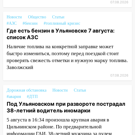
07.08.2026
16:12
В Ульяновском госуниверситете
разработают отечественный прибор для
Новости
Общество
Статьи
цифровой ПЦР
#АЗС
#бензин
#топливный кризис
15:47
Ульяновцы могут вернуть деньги
Где есть бензин в Ульяновске 7 августа:
за абонементы закрывшегося фитнес-
список АЗС
клуба «Рекорд-Fitness»
Наличие топлива на конкретной заправке может
быстро измениться, поэтому перед поездкой стоит
15:34
После вмешательства
проверять свежесть отметки и нужную марку топлива.
прокуратуры в селах Ульяновской
области привели в порядок детские
Заволжский
площадки
07.08.2026
15:27
Прокуратура проверяет
Дорожная обстановка
Новости
Статьи
капремонт школы в селе Кивать
#авария
#ДТП
15:08
В Кузоватово после прокурорской
Под Ульяновском при развороте пострадал
проверки обновили разметку на
38-летний водитель иномарки
пешеходных переходах
5 августа в 16:34 произошла крупная авария в
Цильнинском районе. По предварительной
14:40
На проспекте Гая в Ульяновске
информации ГАИ, 38-летний мужчина за рулем
запретили остановку автомобилей на