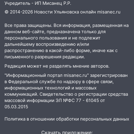
10:14
В Ульяновске двоих участников
Учредитель - ИП Мисанец Р.Р.
коррупционной схемы при ЦГКБ
© 2014-2026 Новости Ульяновска онлайн
misanec.ru
отправили в колонию на 7 и 8 лет
09:52
Ночью беспилотники сбили над
Все права защищены. Вся информация, размещенная на
соседними Татарстаном и Саратовской
данном веб-сайте, предназначена только для
областью
персонального пользования и не подлежит
дальнейшему воспроизведению и/или
09:41
Диана Шурыгина уверовала в
распространению в какой-либо форме, иначе как с
Бога в СИЗО
письменного разрешения редакции.
09:35
Редакция может не разделять мнение авторов.
В Ульяновске директора фирмы
будут судить за неуплату налогов на 48
"Информационный портал misanec.ru" зарегистрирован
млн рублей
в Федеральной службе по надзору в сфере связи,
информационных технологий и массовых
08:22
Подросток на питбайке сбил
коммуникаций. Свидетельство о регистрации средства
велосипедистку: пострадали двое
массовой информации ЭЛ №ФС 77 - 61045 от
05.03.2015
07:20
Жара возвращается: ожидается
знойный и сухой четверг
Политика в отношении обработки персональных данных
06:00
Под Ульяновском при развороте
пострадал 38-летний водитель
Скачать приложение: