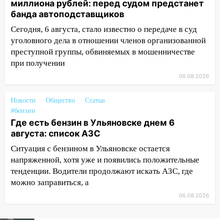
миллиона рублей: перед судом предстанет
банда автоподставщиков
12:34
На Ульяновскую область
надвигается сильнейшая непогода: град
Сегодня, 6 августа, стало известно о передаче в суд
и шквал до 27 м/с
уголовного дела в отношении членов организованной
преступной группы, обвиняемых в мошенничестве
12:31
Ульяновец хотел купить иномарку
при получении
из Европы и потерял 760 тысяч рублей
06.08.2026
12:20
В Чердаклинском районе
столкнулись «Лада» и Chevrolet:
Новости
Общество
Статьи
пострадал 14-летний подросток
#бензин
Где есть бензин в Ульяновске днем 6
12:00
Где есть бензин в Ульяновске 7
августа: список АЗС
августа: список АЗС
Ситуация с бензином в Ульяновске остается
11:50
Заснул рядом с ребёнком и
напряженной, хотя уже и появились положительные
случайно задушил его: суд вынес
тенденции. Водители продолжают искать АЗС, где
приговор
можно заправиться, а
11:38
В Ленинском районе пожар
06.08.2026
полностью уничтожил дачный дом и
сарай