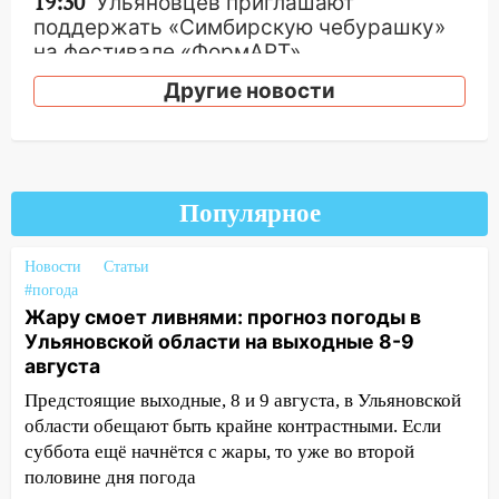
19:30
Ульяновцев приглашают
поддержать «Симбирскую чебурашку»
на фестивале «ФормАРТ»
Другие новости
18:11
Ульяновская область стала
пилотным регионом проекта
«Культурное долголетие»
17:16
В реанимацию Ульяновской
областной больницы поступили шесть
Популярное
новых аппаратов ИВЛ
Новости
Статьи
16:51
В Чердаклинском районе
#погода
ремонтируют дороги, ставят остановки
Жару смоет ливнями: прогноз погоды в
и проводят новое освещение
Ульяновской области на выходные 8-9
16:35
В Ульяновске установили ещё
августа
девять бункеров для крупногабаритного
Предстоящие выходные, 8 и 9 августа, в Ульяновской
мусора
области обещают быть крайне контрастными. Если
16:26
суббота ещё начнётся с жары, то уже во второй
В Ульяновске бесплатно покажут
матч «Волги» под открытым небом
половине дня погода