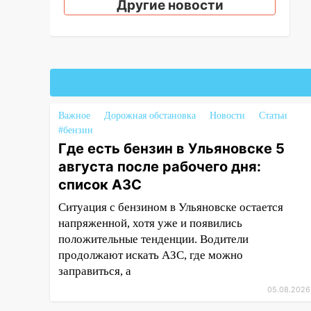
Другие новости
14:08
Пешеход переходил по
«зебре»: подробности
серьезной аварии на
Фруктовой
13:30
В Димитровграде на
улице Трудовой горело здание
Важное
Дорожная обстановка
Новости
Статьи
#бензин
13:00
Водитель без прав
Где есть бензин в Ульяновске 5
врезался в припаркованный
августа после рабочего дня:
автомобиль
список АЗС
12:37
Переезжал «зебру» на
велосипеде и попал под колеса
Ситуация с бензином в Ульяновске остается
напряженной, хотя уже и появились
12:18
Вспыхнул изнутри: в
положительные тенденции. Водители
Железнодорожном районе
продолжают искать АЗС, где можно
горела дача
заправиться, а
11:33
В Засвияжье под колёса
05.08.2026
авто попал мужчина