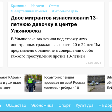
Криминал
Новости
Статьи
#Следственный комитет
#Уголовное дело
Двое мигрантов изнасиловали 13-
летнюю девочку в центре
Ульяновска
В Ульяновске заключили под стражу двух
иностранных граждан в возрасте 20 и 22 лет. Им
предъявлено обвинение в совершении особо
тяжкого преступления против 13-летней
05.08.2026
ивают КАБами
Госавтоинспекция
Bil
 а в уши льют,
проведет по всей России
об
их «нет
массовые рейды с 10
Ле
августа
а
Общество
Экономика
Спорт
Культура
На до