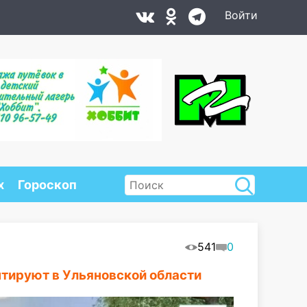
Войти
х
Гороскоп
541
0
нтируют в Ульяновской области