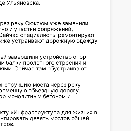
де Ульяновска.
ерез реку Сюксюм уже заменили
тно и участки сопряжений,
 Сейчас специалисты ремонтируют
также устраивают дорожную одежду
чей завершили устройство опор,
и балки пролетного строения и
ями. Сейчас там обустраивают
онструкцию моста через реку
временную объездную дорогу.
ор монолитным бетоном и
.
екту «Инфраструктура для жизни» в
нтировать девять мостов общей
тров.