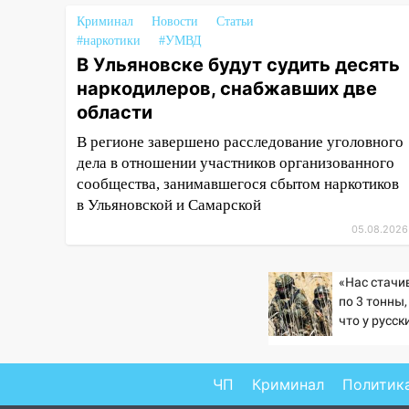
Криминал
11:17
Новости
Статьи
В Радищевском районе
#наркотики
#УМВД
сгорели хозяйственные
В Ульяновске будут судить десять
постройки
наркодилеров, снабжавших две
11:00
В Канадее горел жилой
области
дом
В регионе завершено расследование уголовного
10:18
Губернатор Ульяновской
дела в отношении участников организованного
области: уничтожено четыре
сообщества, занимавшегося сбытом наркотиков
беспилотника в регионе
в Ульяновской и Самарской
10:00
В Ульяновске дотла
05.08.2026
сгорел легковой автомобиль
09:39
В Ульяновске будут
«Нас стач
судить десять наркодилеров,
по 3 тонны,
снабжавших две области
что у русск
резервов»
09:25
Вынесли приговор
дебоширам, избившим
ЧП
Криминал
Политик
мужчину в трамвае