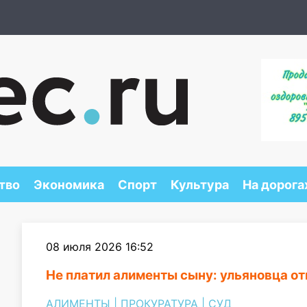
тво
Экономика
Спорт
Культура
На дорога
08 июля 2026 16:52
Не платил алименты сыну: ульяновца о
АЛИМЕНТЫ
|
ПРОКУРАТУРА
|
СУД