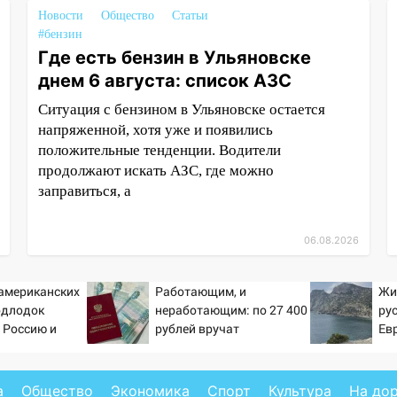
Новости
Общество
Статьи
#бензин
Где есть бензин в Ульяновске
днем 6 августа: список АЗС
Ситуация с бензином в Ульяновске остается
напряженной, хотя уже и появились
положительные тенденции. Водители
продолжают искать АЗС, где можно
заправиться, а
06.08.2026
 американских
Работающим, и
Жи
одлодок
неработающим: по 27 400
ру
 Россию и
рублей вручат
Ев
 инструмент
пенсионерам в сентябре -
ссированного
PrimaMedia.ru
а
Общество
Экономика
Спорт
Культура
На до