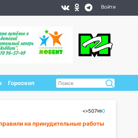
Войти
х
Гороскоп
507
0
тправили на принудительные работы