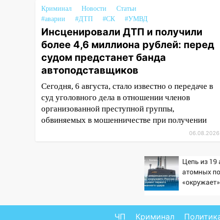
11:20
Ульяновская
Криминал
Новости
Статьи
шахматистка Валерия
#аварии
#ДТП
#СК
#УМВД
Клейменова выиграла два
Инсценировали ДТП и получили
золота в составе сборной мира
более 4,6 миллиона рублей: перед
11:16
В Ульяновске открыли
судом предстанет банда
памятную доску декабристу
автоподставщиков
Кондратию Рылееву
Сегодня, 6 августа, стало известно о передаче в
10:40
В Ульяновске спасатели
суд уголовного дела в отношении членов
ночью нашли потерявшегося в
организованной преступной группы,
заброшенных садах 79-летнего
обвиняемых в мошенничестве при получении
мужчину
06.08.2026
10:26
На нескольких улицах
Ульяновска временно
Цепь из 19
отключили холодную воду
атомных п
«окружает»
10:14
В Ульяновске двоих
Китай: это
участников коррупционной
первого ма
схемы при ЦГКБ отправили в
удара
ЧП
Криминал
Политик
колонию на 7 и 8 лет