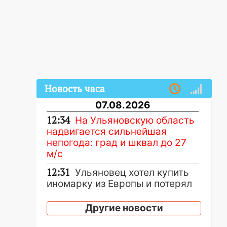
Новость часа
07.08.2026
12:34
На Ульяновскую область
надвигается сильнейшая
непогода: град и шквал до 27
м/с
12:31
Ульяновец хотел купить
иномарку из Европы и потерял
760 тысяч рублей
Другие новости
12:20
В Чердаклинском районе
столкнулись «Лада» и