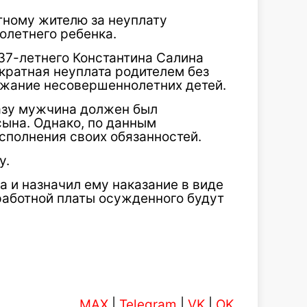
тному жителю за неуплату
олетнего ребенка.
37-летнего Константина Салина
ократная неуплата родителем без
ржание несовершеннолетних детей.
казу мужчина должен был
ына. Однако, по данным
исполнения своих обязанностей.
у.
а и назначил ему наказание в виде
работной платы осужденного будут
MAX
|
Telegram
|
VK
|
OK