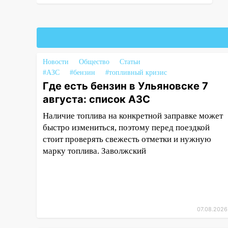
Chevrolet: пострадал 14-летний
подросток
12:00
Где есть бензин в
Ульяновске 7 августа: список
АЗС
Новости
Общество
Статьи
#АЗС
#бензин
#топливный кризис
11:50
Заснул рядом с ребёнком
Где есть бензин в Ульяновске 7
и случайно задушил его: суд
августа: список АЗС
вынес приговор
Наличие топлива на конкретной заправке может
11:38
В Ленинском районе
быстро измениться, поэтому перед поездкой
пожар полностью уничтожил
стоит проверять свежесть отметки и нужную
дачный дом и сарай
марку топлива. Заволжский
11:38
В Госдуме предложили
отменить ЕГЭ с 2027 года
11:25
В Ульяновске ИИ будет
выявлять нарушителей на
07.08.2026
контейнерных площадках