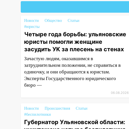
11:00
В Канадее горел жилой
дом
10:18
Губернатор Ульяновской
Новости
Общество
Статьи
области: уничтожено четыре
#юристы
беспилотника в регионе
Четыре года борьбы: ульяновские
юристы помогли женщине
10:00
В Ульяновске дотла
засудить УК за плесень на стенах
сгорел легковой автомобиль
Зачастую людям, оказавшимся в
09:39
В Ульяновске будут
затруднительном положении, не справиться в
судить десять наркодилеров,
одиночку, и они обращаются к юристам.
снабжавших две области
Эксперты Государственного юридического
09:25
Вынесли приговор
бюро —
дебоширам, избившим
06.08.2026
мужчину в трамвае
08:27
Ульяновская полиция
Новости
Происшествия
Статьи
получила один из шести
#беспилотники
уникальных автомобилей в
Губернатор Ульяновской области:
России