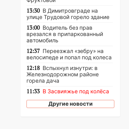
Фруктовой
13:30
В Димитровграде на
улице Трудовой горело здание
13:00
Водитель без прав
врезался в припаркованный
автомобиль
12:37
Переезжал «зебру» на
велосипеде и попал под колеса
12:18
Вспыхнул изнутри: в
Железнодорожном районе
горела дача
11:33
В Засвияжье под колёса
авто попал мужчина
Другие новости
11:17
В Радищевском районе
сгорели хозяйственные
постройки