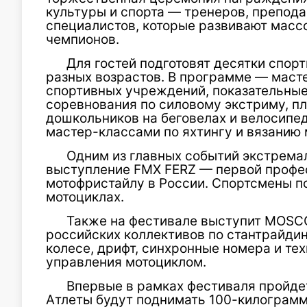
культуры и спорта — тренеров, препода
специалистов, которые развивают массо
чемпионов.
Для гостей подготовят десятки спор
разных возрастов. В программе — маст
спортивных учреждений, показательные
соревнования по силовому экстриму, пл
дошкольников на беговелах и велосипед
мастер-классами по яхтингу и вязанию 
Одним из главных событий экстрема
выступление FMX FERZ — первой профе
мотофристайлу в России. Спортсмены п
мотоциклах.
Также на фестивале выступит MOSC
российских коллективов по стантрайдин
колесе, дрифт, синхронные номера и т
управления мотоциклом.
Впервые в рамках фестиваля пройде
Атлеты будут поднимать 100-килограмм