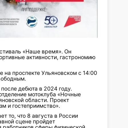
естиваль «Наше время». Он
портивные активности, гастрономию
 на проспекте Ульяновском с 14:00
свободным.
 после дебюта в 2024 году.
отделение мотоклуба «Ночные
яновской области. Проект
зм и гостеприимство».
т то, что 8 августа в России
авной сцене пройдет
 работников сферы физической