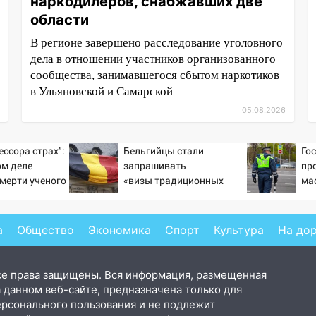
наркодилеров, снабжавших две
области
В регионе завершено расследование уголовного
дела в отношении участников организованного
сообщества, занимавшегося сбытом наркотиков
в Ульяновской и Самарской
05.08.2026
ессора страх":
Бельгийцы стали
Го
ом деле
запрашивать
пр
смерти ученого
«визы традиционных
ма
тановившего
ценностей» в посольстве
ав
на поле с
РФ
а
Общество
Экономика
Спорт
Культура
На до
се права защищены. Вся информация, размещенная
 данном веб-сайте, предназначена только для
ерсонального пользования и не подлежит