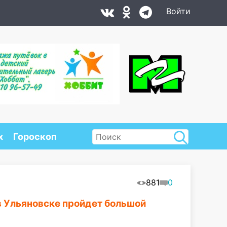
Войти
х
Гороскоп
881
0
в Ульяновске пройдет большой