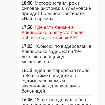
18:00
Мотофристайл, рок и
силовой экстрим: в Ульяновске
пройдет большой фестиваль
«Наше время»
17:30
Где есть бензин в
Ульяновске 5 августа после
рабочего дня: список АЗС
17:05
«Обыск» по видеосвязи: в
Ульяновске задержали 19-
летнюю сообщницу
мошенников
16:12
Едва не перерезал горло:
в Вешкайме посиделки с
судимым знакомым
закончились для женщины
больницей
16:06
18-летняя девушка без
прав перевернулась на мопеде