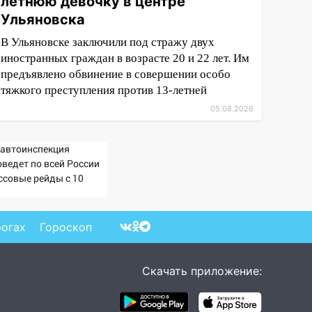
летнюю девочку в центре
Ульяновска
В Ульяновске заключили под стражу двух
иностранных граждан в возрасте 20 и 22 лет. Им
предъявлено обвинение в совершении особо
тяжкого преступления против 13-летней
05.08.2026
савтоинспекция
оведет по всей России
ссовые рейды с 10
густа
рогах
Гороскоп
Скачать приложение: