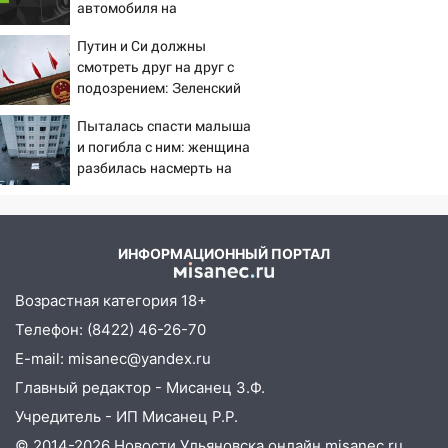
подробности серьезной аварии на
автомобиля на
Фруктовой
пешеходов в Омске
Путин и Си должны
13:30
В Димитровграде на улице
смотреть друг на друг с
Трудовой горело здание
подозрением: Зеленский
поставил задачу своим
13:00
Водитель без прав врезался в
Пыталась спасти малыша
дипломатам
припаркованный автомобиль
и погибла с ним: женщина
разбилась насмерть на
12:37
Переезжал «зебру» на
глазах у детей 06/08/2026
велосипеде и попал под колеса
– Новости
12:18
Вспыхнул изнутри: в
ИНФОРМАЦИОННЫЙ ПОРТАЛ
Железнодорожном районе горела дача
11:33
В Засвияжье под колёса авто
Возрастная категория 18+
попал мужчина
Телефон: (8422) 46-26-70
11:17
В Радищевском районе сгорели
E-mail: misanec@yandex.ru
хозяйственные постройки
Главный редактор - Мисанец З.Ф.
11:00
В Канадее горел жилой дом
Учредитель - ИП Мисанец Р.Р.
© 2014-2026 Новости Ульяновска онлайн
misanec.ru