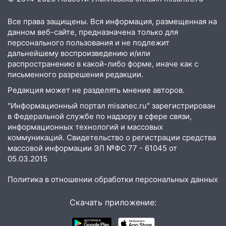
10:18
Губернатор Ульяновской области:
уничтожено четыре беспилотника в
Все права защищены. Вся информация, размещенная на
регионе
данном веб-сайте, предназначена только для
10:00
В Ульяновске дотла сгорел
персонального пользования и не подлежит
легковой автомобиль
дальнейшему воспроизведению и/или
распространению в какой-либо форме, иначе как с
09:39
В Ульяновске будут судить десять
письменного разрешения редакции.
наркодилеров, снабжавших две области
Редакция может не разделять мнение авторов.
09:25
Вынесли приговор дебоширам,
"Информационный портал misanec.ru" зарегистрирован
избившим мужчину в трамвае
в Федеральной службе по надзору в сфере связи,
информационных технологий и массовых
08:27
Ульяновская полиция получила
коммуникаций. Свидетельство о регистрации средства
один из шести уникальных автомобилей
массовой информации ЭЛ №ФС 77 - 61045 от
в России
05.03.2015
07:02
Жара отступит: какой будет
Политика в отношении обработки персональных данных
погода в Ульяновске днем 5 августа
06:10
Двое мигрантов изнасиловали 13-
Скачать приложение:
летнюю девочку в центре Ульяновска