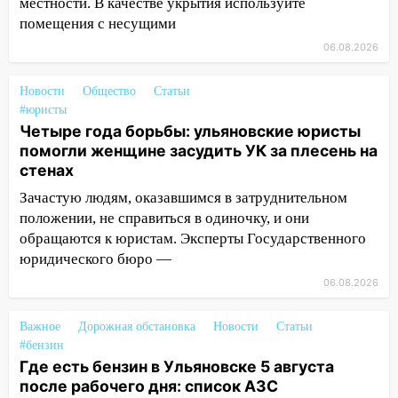
местности. В качестве укрытия используйте
20:22
Мошенники обманули 92-летнюю
помещения с несущими
жительницу Ульяновской области
06.08.2026
19:14
Житель Ульяновской области
подвез троих незнакомцев на трассе и
Новости
Общество
Статьи
заработал уголовное дело
#юристы
Четыре года борьбы: ульяновские юристы
18:14
Прогноз погоды на 6 августа в
помогли женщине засудить УК за плесень на
Ульяновской области
стенах
18:00
Мотофристайл, рок и силовой
Зачастую людям, оказавшимся в затруднительном
экстрим: в Ульяновске пройдет
положении, не справиться в одиночку, и они
большой фестиваль «Наше время»
обращаются к юристам. Эксперты Государственного
17:30
юридического бюро —
Где есть бензин в Ульяновске 5
августа после рабочего дня: список АЗС
06.08.2026
17:05
«Обыск» по видеосвязи: в
Важное
Дорожная обстановка
Новости
Статьи
Ульяновске задержали 19-летнюю
#бензин
сообщницу мошенников
Где есть бензин в Ульяновске 5 августа
16:12
Едва не перерезал горло: в
после рабочего дня: список АЗС