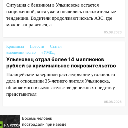
Вешкайме посиделки с судимым
Ситуация с бензином в Ульяновске остается
знакомым закончились для женщины
напряженной, хотя уже и появились положительные
больницей
тенденции. Водители продолжают искать АЗС, где
16:06
можно заправиться, а
18-летняя девушка без прав
перевернулась на мопеде и попала в
05.08.2026
больницу
Криминал
Новости
Статьи
15:59
Ульяновец отдал более 14
#мошенничество
#УМВД
миллионов рублей за криминальное
Ульяновец отдал более 14 миллионов
покровительство
рублей за криминальное покровительство
15:32
На «кольце» кроссовер сбил 18-
Полицейские завершили расследование уголовного
летнего мопедиста
дела в отношении 35-летнего жителя Ульяновска,
обвиняемого в вымогательстве денежных средств у
15:00
В Ульяновске после тройного ДТП
представителя
госпитализировали 25-летнего байкера
05.08.2026
14:32
На Ульяновскую область
надвигается жара
Восемь человек
14:08
Пешеход переходил по «зебре»:
пострадали при наезде