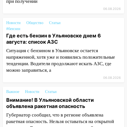
при получении
юному велосипедисту на улице
06.08.2026
Чернышевского
08:21
В Заволжском районе украли два
Новости
Общество
Статьи
велосипеда
#бензин
Где есть бензин в Ульяновске днем 6
07:18
В Ульяновск идет
августа: список АЗС
тридцатиградусная жара: какая будет
погода в четверг
Ситуация с бензином в Ульяновске остается
напряженной, хотя уже и появились положительные
06:00
Четыре года борьбы: ульяновские
тенденции. Водители продолжают искать АЗС, где
юристы помогли женщине засудить УК
можно заправиться, а
за плесень на стенах
06.08.2026
05:00
Кому 6 августа звезды сулят
прибыль, а кому — испытания на
Важное
Новости
Статьи
прочность
Внимание! В Ульяновской области
05.08.2026
объявлена ракетная опасность
22:58
Соцсети: на проспекте Тюленева
Губернатор сообщил, что в регионе объявлена
ДТП с мотоциклистом
ракетная опасность. Нельзя оставаться на открытой