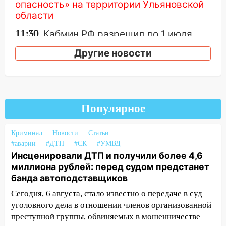
опасность» на территории Ульяновской
области
11:30
Кабмин РФ разрешил до 1 июля
2027 года импорт, выпуск и обращение
Другие новости
бензина Евро 2, Евро 3, Евро 4
11:12
Соцсети: на Рябикова автомобиль
врезался в забор
10:27
Где есть бензин в Ульяновске
Популярное
днем 6 августа: список АЗС
10:16
Внимание! В Ульяновской области
Криминал
Новости
Статьи
#аварии
объявлена ракетная опасность
#ДТП
#СК
#УМВД
Инсценировали ДТП и получили более 4,6
10:00
В Старомайнском районе утонул
миллиона рублей: перед судом предстанет
51-летний мужчина
банда автоподставщиков
09:50
В Ульяновске черный коршун
Сегодня, 6 августа, стало известно о передаче в суд
застрял в тепловозе
уголовного дела в отношении членов организованной
преступной группы, обвиняемых в мошенничестве
09:44
Ульяновские спасатели помогли