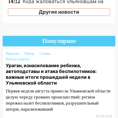
14:12
Куда жаловаться ульяновцам на
упавшее дерево или затопленную улицу
Другие новости
после непогоды
13:59
В Новом городе ураганным
ветром сорвало опалубку со
строящегося дома
Популярное
13:54
В мэрии Ульяновска рассказали,
как устраняют последствия мощного
Новости
Обзор
Статьи
шторма
#итоги недели
13:49
Стихия продолжает крушить
Ураган, изнасилование ребенка,
Ульяновск: дерево рухнуло на дом на
автоподставы и атака беспилотников:
Орджоникидзе
важные итоги прошедшей недели в
Ульяновской области
13:47
На Нижней Террасе мощным
Первая неделя августа принесла Ульяновской области
ветром вырвало дерево с корнем
целую череду громких происшествий: регион
13:46
Сильный ветер сорвал крышу с
пережил налет беспилотников, разрушительный
СТО на проспекте Созидателей
шторм, парализовавший
09.08.2026
13:35
Непогода продолжает бить по