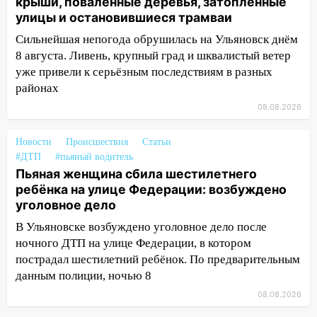
крыши, поваленные деревья, затопленные
10:30
От мотофристайла до прогулки с
улицы и остановившиеся трамваи
хаски: куда сходить в Ульяновской
области 8–9 августа
Сильнейшая непогода обрушилась на Ульяновск днём
8 августа. Ливень, крупный град и шквалистый ветер
10:11
Директора ульяновской
уже привели к серьёзным последствиям в разных
«Нефтяной топливной компании» будут
районах
судить за неуплату 48,4 млн рублей
08.08.2026
налогов
09:28
Дети на дорогах: пострадали
Новости
Происшествия
Статьи
велосипедисты, мотоциклисты и
#ДТП
#пьяный водитель
пешеходы. Обзор крупных аварий в
Пьяная женщина сбила шестилетнего
Ульяновской области
ребёнка на улице Федерации: возбуждено
уголовное дело
08:30
Поджог со свечой, 16 сгоревших
домов и выстрел за водку
В Ульяновске возбуждено уголовное дело после
ночного ДТП на улице Федерации, в котором
07:50
Какая погоды будет днем 8
пострадал шестилетний ребёнок. По предварительным
августа
данным полиции, ночью 8
06:45
Императорский мост в
08.08.2026
Ульяновске останется закрытым до