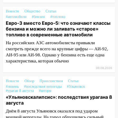
транспорту: в Ульяновске трамвай
сошёл с рельсов
Новости
Общество
Статьи
#автомобили
#бензин
#топливо
13:22
Упавшие деревья перекрыли
Евро-3 вместо Евро-5: что означают классы
дороги в Ульяновске: фото
бензина и можно ли заливать «старое»
топливо в современные автомобили
13:17
Непогода в Ульяновске не
закончится сегодня: сильные ливни
На российских АЗС автомобилисты привыкли
сохранятся 9 августа
смотреть прежде всего на крупные цифры — АИ-92,
АИ-95 или АИ-98. Однако у бензина есть еще одна
13:15
Трижды «брал в долг» без спроса:
характеристика, которая обычно
житель Вешкаймского района похитил у
09.08.2026
знакомого 191 тысячу рублей
13:14
Ураган оторвал светофор на
Новости
Обзор
Происшествия
Статьи
проспекте Филатова в Ульяновске
#ливень
#последствия непогоды
#Ульяновск
#ураган 8 августа
#шторм
13:12
Дерево пробило крышу дома на
«Ульяновскалипсис»: последствия урагана 8
Новгородской в Ульяновске и рухнуло
августа
на электрощит
Днём 8 августа Ульяновск оказался под ударом
13:10
В Заволжском районе дерево
мощной непогоды. На город обрушились сильный