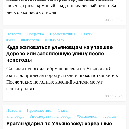
упало во дворе
ливень, гроза, крупный град и шквалистый ветер. За
несколько часов стихия
13:08
Ураган ударил по Ульяновску:
08.08.2026
сорванные крыши, поваленные деревья,
затопленные улицы и остановившиеся
трамваи
Новости
Общество
Происшествия
Статьи
#жкх
#непогода
#Ульяновск
12:17
Ульяновск накрыл крупный град:
Куда жаловаться ульяновцам на упавшее
после ливня город снова уходит под
дерево или затопленную улицу после
воду
непогоды
12:12
Прокуратура взяла на контроль
Сильная непогода, обрушившаяся на Ульяновск 8
ДТП с шестилетним ребёнком на улице
августа, принесла городу ливни и шквалистый ветер.
Федерации
После таких погодных явлений жители могут
столкнуться с
12:01
Пьяная женщина сбила
08.08.2026
шестилетнего ребёнка на улице
Федерации: возбуждено уголовное дело
Новости
Происшествия
Статьи
11:16
В Ульяновске ищут 37-летнего
#непогода
#последствия непогоды
#Ульяновск
#ураган
мужчину, пропавшего ещё 19 июля
Ураган ударил по Ульяновску: сорванные