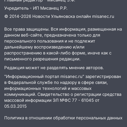
поддержать «Симбирскую чебурашку»
Учредитель - ИП Мисанец Р.Р.
на фестивале «ФормАРТ»
© 2014-2026 Новости Ульяновска онлайн
misanec.ru
18:11
Ульяновская область стала
пилотным регионом проекта
Все права защищены. Вся информация, размещенная на
«Культурное долголетие»
данном веб-сайте, предназначена только для
персонального пользования и не подлежит
17:23
Прогноз погоды в Ульяновской
дальнейшему воспроизведению и/или
области на 8 августа
распространению в какой-либо форме, иначе как с
письменного разрешения редакции.
17:16
В реанимацию Ульяновской
областной больницы поступили шесть
Редакция может не разделять мнение авторов.
новых аппаратов ИВЛ
"Информационный портал misanec.ru" зарегистрирован
в Федеральной службе по надзору в сфере связи,
16:51
В Чердаклинском районе
информационных технологий и массовых
ремонтируют дороги, ставят остановки
коммуникаций. Свидетельство о регистрации средства
и проводят новое освещение
массовой информации ЭЛ №ФС 77 - 61045 от
16:35
В Ульяновске установили ещё
05.03.2015
девять бункеров для крупногабаритного
Политика в отношении обработки персональных данных
мусора