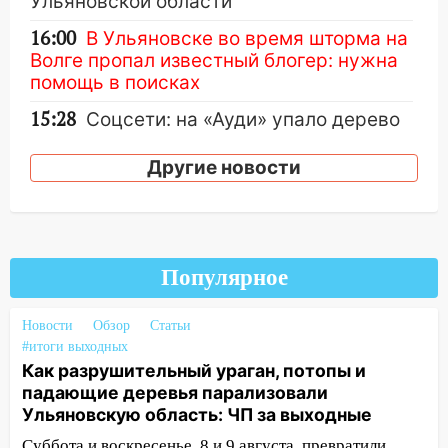
Ульяновской области
16:00
В Ульяновске во время шторма на
Волге пропал известный блогер: нужна
помощь в поисках
15:28
Соцсети: на «Ауди» упало дерево
в Новом городе
Другие новости
15:12
В Ульяновске выгорела кухня в
многоэтажке
14:18
Гинеколог рассказала о том, с
какими сложностями сталкиваются
Популярное
молодые мамы
13:02
Соцсети: на улице Розы
Новости
Обзор
Статьи
Люксембург дерево упало на
#итоги выходных
автомобиль
Как разрушительный ураган, потопы и
падающие деревья парализовали
13:00
«Благоприятный период для
Ульяновскую область: ЧП за выходные
новых начинаний: гороскоп для всех
знаков зодиака на неделю с 10 по 16
Суббота и воскресенье, 8 и 9 августа, превратили