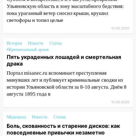
августа
Ульяновскую область в зону масштабного бедствия:
пока ураганный ветер сносил крыши, крушил
13:00
На проспекте Тюленева в
светофоры и топил целые
Ульяновске образовалось «море»
10.08.2026
12:57
В Ульяновской области ожидается
крупный град
История
Новости
Статьи
#Криминальный архив
12:11
Где есть бензин в Ульяновске 9
Пять украденных лошадей и смертельная
августа: список АЗС
драка
11:55
Соцсети: светофор упал на
Портал misanec.ru вспоминает преступления
машину во время сильного ливня в
минувших лет и публикует криминальные сводки из
Ульяновске
истории Ульяновской области за 8-10 августа. Днём 8
августа 1895 года в
11:00
В Ульяновской области люди в
СНТ сидят без света
10.08.2026
10:13
Прокуратура подвела итоги
Медицина
Новости
Статьи
недели в Ульяновской области
Боль, скованность и старение дисков: как
09:18
Из-за ливня заблокировано
повседневные привычки незаметно