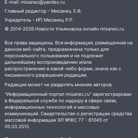
E-mail: misanec@yandex.ru
пытаются расчистить ливнёвки, не
дождавшись коммунальщиков
Главный редактор - Мисанец З.Ф.
Учредитель - ИП Мисанец Р.Р.
14:16
Шторм продолжает ломать город:
на улице Любови Шевцовой рухнул
© 2014-2026 Новости Ульяновска онлайн
misanec.ru
светофор
Все права защищены. Вся информация, размещенная на
14:14
Студента из Ульяновска обманули
данном веб-сайте, предназначена только для
мошенники под видом преподавателя
персонального пользования и не подлежит
дальнейшему воспроизведению и/или
14:12
Куда жаловаться ульяновцам на
распространению в какой-либо форме, иначе как с
упавшее дерево или затопленную улицу
письменного разрешения редакции.
после непогоды
Редакция может не разделять мнение авторов.
13:59
В Новом городе ураганным
"Информационный портал misanec.ru" зарегистрирован
ветром сорвало опалубку со
в Федеральной службе по надзору в сфере связи,
строящегося дома
информационных технологий и массовых
коммуникаций. Свидетельство о регистрации средства
13:54
В мэрии Ульяновска рассказали,
массовой информации ЭЛ №ФС 77 - 61045 от
как устраняют последствия мощного
05.03.2015
шторма