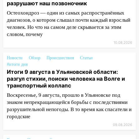
движение трамваев в Ульяновске
разрушают наш позвоночник
09:15
Ураган, изнасилование ребенка,
Остеохондроз — один из самых распространённых
автоподставы и атака беспилотников:
диагнозов, о котором слышал почти каждый взрослый
важные итоги прошедшей недели в
человек. Но что на самом деле скрывается за этим
Ульяновской области
словом, почему
10.08.2026
08:20
В Ульяновске восстановили
трамвайную и троллейбусную
инфраструктуру после шторма
Новости
Обзор
Происшествия
Статьи
#итоги дня
08:19
Внимание! В Цильнинском районе
Итоги 9 августа в Ульяновской области:
пропал 67-летний мужчина
разгул стихии, поиски человека на Волге и
транспортный коллапс
08:11
На Ульяновск снова надвигается
непогода
Воскресенье, 9 августа, прошло в Ульяновске под
знаком непрекращающейся борьбы с последствиями
07:30
Евро-3 вместо Евро-5: что
разрушительной непогоды. В то время как спасатели и
означают классы бензина и можно ли
городские
заливать «старое» топливо в
09.08.2026
современные автомобили
06:30
Какая погода будет в Ульяновской