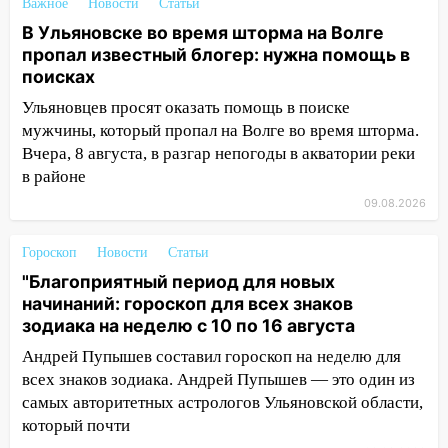
Важное
Новости
Статьи
области днем 9 августа
В Ульяновске во время шторма на Волге
пропал известный блогер: нужна помощь в
05:05
День, когда всё может
поисках
измениться: гороскоп на 9 августа —
три знака получат шанс, который нельзя
Ульяновцев просят оказать помощь в поиске
упустить
мужчины, который пропал на Волге во время шторма.
08.08.2026
Вчера, 8 августа, в разгар непогоды в акватории реки
в районе
20:10
Во время урагана в Ульяновске на
Волге перевернулась лодка
09.08.2026
19:55
В Ульяновске упавшее дерево
Гороскоп
Новости
Статьи
заблокировало в машине двух женщин
"Благоприятный период для новых
17:15
В Ульяновской области
начинаний: гороскоп для всех знаков
ремонтируют девять мостов: один уже
зодиака на неделю с 10 по 16 августа
готов, ещё два — почти завершены
Андрей Пупышев составил гороскоп на неделю для
всех знаков зодиака. Андрей Пупышев — это один из
17:00
«Ульяновскалипсис»: последствия
самых авторитетных астрологов Ульяновской области,
урагана 8 августа
который почти
16:38
Прогноз погоды в Ульяновской