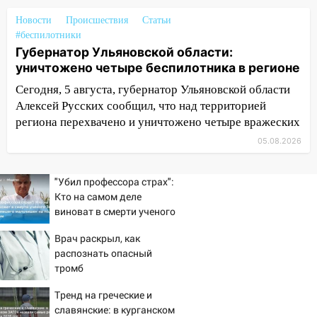
Трудовой горело здание
Новости
Происшествия
Статьи
13:00
Водитель без прав врезался в
#беспилотники
припаркованный автомобиль
Губернатор Ульяновской области:
уничтожено четыре беспилотника в регионе
12:37
Переезжал «зебру» на
Сегодня, 5 августа, губернатор Ульяновской области
велосипеде и попал под колеса
Алексей Русских сообщил, что над территорией
12:18
Вспыхнул изнутри: в
региона перехвачено и уничтожено четыре вражеских
Железнодорожном районе горела дача
05.08.2026
11:33
В Засвияжье под колёса авто
попал мужчина
"Убил профессора страх":
Кто на самом деле
11:17
В Радищевском районе сгорели
виноват в смерти ученого
хозяйственные постройки
Зезина, остановившего
Врач раскрыл, как
11:00
мальчишек на поле с
В Канадее горел жилой дом
распознать опасный
горохом
10:18
Губернатор Ульяновской области:
тромб
уничтожено четыре беспилотника в
Тренд на греческие и
регионе
славянские: в курганском