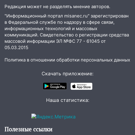
опасный день августа: что ждет каждый
Редакция может не разделять мнение авторов.
знак 5 августа
"Информационный портал misanec.ru" зарегистрирован
04.08.2026
в Федеральной службе по надзору в сфере связи,
информационных технологий и массовых
23:27
Прокуратура проверяет
коммуникаций. Свидетельство о регистрации средства
капремонт школы в посёлке Налейка
массовой информации ЭЛ №ФС 77 - 61045 от
05.03.2015
22:33
Прокуратура проверяет
спортивные объекты в Старой Майне
Политика в отношении обработки персональных данных
21:01
Ульяновцев приглашают сдать
кровь: День донора пройдёт 6 августа
Скачать приложение:
20:17
Ульяновская область девятую
неделю подряд удерживает самые
низкие цены на подсолнечное масло
Наша статистика:
19:33
Коровы-рекордсменки: в
Ульяновской области выросли надои
молока
Полезные ссылки
18:20
В Ульяновской области до конца