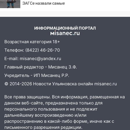
10:00
ЗАГСе назвали самые
В Ульяновске дотла сгорел
редкие имена за 2026 год
легковой автомобиль
09:39
В Ульяновске будут судить десять
наркодилеров, снабжавших две области
ИНФОРМАЦИОННЫЙ ПОРТАЛ
09:25
Вынесли приговор дебоширам,
Возрастная категория 18+
избившим мужчину в трамвае
Телефон: (8422) 46-26-70
08:27
Ульяновская полиция получила
E-mail: misanec@yandex.ru
один из шести уникальных автомобилей
Главный редактор - Мисанец З.Ф.
в России
Учредитель - ИП Мисанец Р.Р.
07:02
Жара отступит: какой будет
© 2014-2026 Новости Ульяновска онлайн
misanec.ru
погода в Ульяновске днем 5 августа
06:10
Двое мигрантов изнасиловали 13-
Все права защищены. Вся информация, размещенная на
летнюю девочку в центре Ульяновска
данном веб-сайте, предназначена только для
персонального пользования и не подлежит
06:00
Мертвеца выкопали, посадили в
дальнейшему воспроизведению и/или
мешок и попытались утопить в Волге
распространению в какой-либо форме, иначе как с
письменного разрешения редакции.
05:30
Астрологи назвали самый