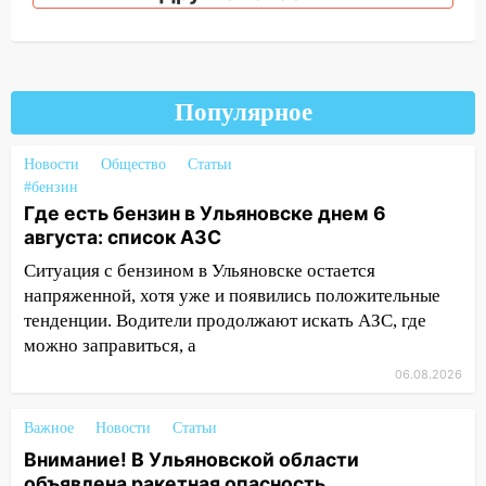
08:21
В Заволжском районе украли два
велосипеда
07:18
В Ульяновск идет
тридцатиградусная жара: какая будет
Популярное
погода в четверг
06:00
Четыре года борьбы: ульяновские
Новости
Общество
Статьи
юристы помогли женщине засудить УК
#бензин
за плесень на стенах
Где есть бензин в Ульяновске днем 6
августа: список АЗС
05:00
Кому 6 августа звезды сулят
прибыль, а кому — испытания на
Ситуация с бензином в Ульяновске остается
прочность
напряженной, хотя уже и появились положительные
тенденции. Водители продолжают искать АЗС, где
05.08.2026
можно заправиться, а
22:58
Соцсети: на проспекте Тюленева
06.08.2026
ДТП с мотоциклистом
20:22
Мошенники обманули 92-летнюю
Важное
Новости
Статьи
жительницу Ульяновской области
Внимание! В Ульяновской области
объявлена ракетная опасность