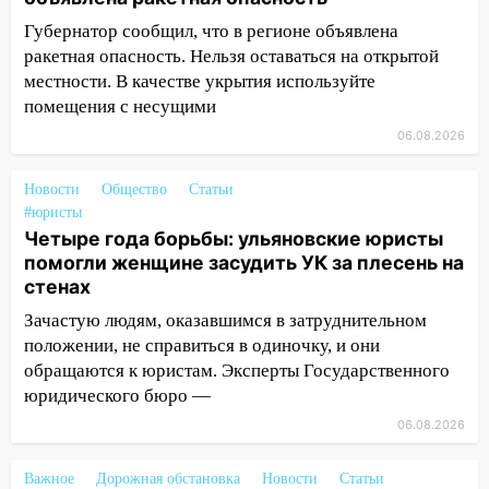
19:14
Житель Ульяновской области
подвез троих незнакомцев на трассе и
Губернатор сообщил, что в регионе объявлена
заработал уголовное дело
ракетная опасность. Нельзя оставаться на открытой
местности. В качестве укрытия используйте
18:14
Прогноз погоды на 6 августа в
помещения с несущими
Ульяновской области
06.08.2026
18:00
Мотофристайл, рок и силовой
экстрим: в Ульяновске пройдет
Новости
Общество
Статьи
большой фестиваль «Наше время»
#юристы
Четыре года борьбы: ульяновские юристы
17:30
Где есть бензин в Ульяновске 5
помогли женщине засудить УК за плесень на
августа после рабочего дня: список АЗС
стенах
17:05
«Обыск» по видеосвязи: в
Зачастую людям, оказавшимся в затруднительном
Ульяновске задержали 19-летнюю
положении, не справиться в одиночку, и они
сообщницу мошенников
обращаются к юристам. Эксперты Государственного
16:12
Едва не перерезал горло: в
юридического бюро —
Вешкайме посиделки с судимым
06.08.2026
знакомым закончились для женщины
больницей
Важное
Дорожная обстановка
Новости
Статьи