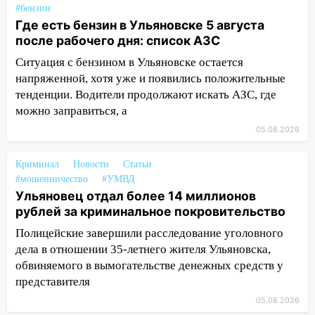
#бензин
16:06
18-летняя девушка без прав
Где есть бензин в Ульяновске 5 августа
перевернулась на мопеде и попала в
после рабочего дня: список АЗС
больницу
Ситуация с бензином в Ульяновске остается
15:59
Ульяновец отдал более 14
напряженной, хотя уже и появились положительные
миллионов рублей за криминальное
тенденции. Водители продолжают искать АЗС, где
покровительство
можно заправиться, а
15:32
На «кольце» кроссовер сбил 18-
05.08.2026
летнего мопедиста
15:00
Криминал
В Ульяновске после тройного ДТП
Новости
Статьи
#мошенничество
#УМВД
госпитализировали 25-летнего байкера
Ульяновец отдал более 14 миллионов
14:32
На Ульяновскую область
рублей за криминальное покровительство
надвигается жара
Полицейские завершили расследование уголовного
14:08
Пешеход переходил по «зебре»:
дела в отношении 35-летнего жителя Ульяновска,
подробности серьезной аварии на
обвиняемого в вымогательстве денежных средств у
Фруктовой
представителя
05.08.2026
13:30
В Димитровграде на улице