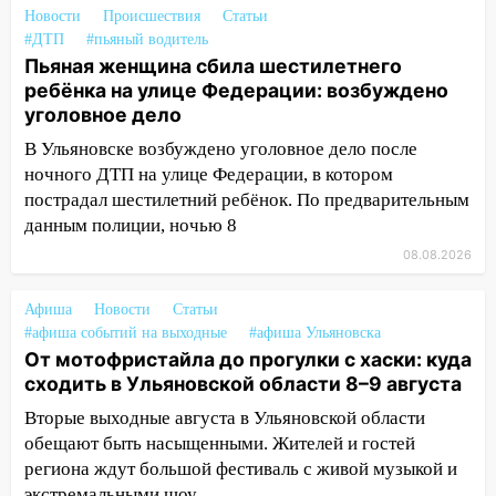
транспорту: в Ульяновске трамвай
Новости
Происшествия
Статьи
сошёл с рельсов
#ДТП
#пьяный водитель
Пьяная женщина сбила шестилетнего
13:22
Упавшие деревья перекрыли
ребёнка на улице Федерации: возбуждено
дороги в Ульяновске: фото
уголовное дело
13:17
Непогода в Ульяновске не
В Ульяновске возбуждено уголовное дело после
закончится сегодня: сильные ливни
ночного ДТП на улице Федерации, в котором
сохранятся 9 августа
пострадал шестилетний ребёнок. По предварительным
13:15
Трижды «брал в долг» без спроса:
данным полиции, ночью 8
житель Вешкаймского района похитил у
08.08.2026
знакомого 191 тысячу рублей
13:14
Ураган оторвал светофор на
Афиша
Новости
Статьи
#афиша событий на выходные
проспекте Филатова в Ульяновске
#афиша Ульяновска
От мотофристайла до прогулки с хаски: куда
13:12
Дерево пробило крышу дома на
сходить в Ульяновской области 8–9 августа
Новгородской в Ульяновске и рухнуло
Вторые выходные августа в Ульяновской области
на электрощит
обещают быть насыщенными. Жителей и гостей
13:10
В Заволжском районе дерево
региона ждут большой фестиваль с живой музыкой и
упало во дворе
экстремальными шоу,