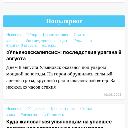
Ульяновской области подали более 10
тысяч заявлений
15:04
Популярное
Фоторепортаж с улиц Ульяновска
после шторма: поваленные деревья и
затопленные улицы
Новости
Обзор
Происшествия
Статьи
#ливень
#последствия непогоды
#Ульяновск
14:28
Ураган вырвал остановку на улице
#ураган 8 августа
#шторм
Деева в Заволжье
«Ульяновскалипсис»: последствия урагана 8
августа
14:26
Жители Ульяновска сами
пытаются расчистить ливнёвки, не
Днём 8 августа Ульяновск оказался под ударом
дождавшись коммунальщиков
мощной непогоды. На город обрушились сильный
ливень, гроза, крупный град и шквалистый ветер. За
14:16
Шторм продолжает ломать город:
несколько часов стихия
на улице Любови Шевцовой рухнул
08.08.2026
светофор
14:14
Студента из Ульяновска обманули
Новости
Общество
Происшествия
Статьи
мошенники под видом преподавателя
#жкх
#непогода
#Ульяновск
Куда жаловаться ульяновцам на упавшее
14:12
Куда жаловаться ульяновцам на
дерево или затопленную улицу после