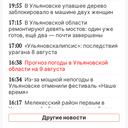
19:55
В Ульяновске упавшее дерево
заблокировало в машине двух женщин
17:15
В Ульяновской области
ремонтируют девять мостов: один уже
готов, ещё два — почти завершены
17:00
«Ульяновскалипсис»: последствия
урагана 8 августа
16:38
Прогноз погоды в Ульяновской
области на 9 августа
16:34
Из-за мощной непогоды в
Ульяновске отменили фестиваль «Наше
время»
16:17
Мелекесский район первым в
Ульяновской области намолотил более
100 тысяч тонн зерна
Другие новости
15:17
В колледжи и техникумы