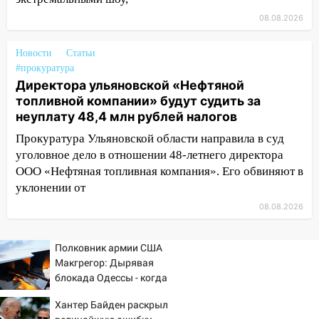
08.08.2026
13:08
Ураган ударил по Ульяновску:
сорванные крыши, поваленные деревья,
затопленные улицы и остановившиеся
Новости
Статьи
#прокуратура
трамваи
Директора ульяновской «Нефтяной
12:17
Ульяновск накрыл крупный град:
топливной компании» будут судить за
после ливня город снова уходит под
неуплату 48,4 млн рублей налогов
воду
Прокуратура Ульяновской области направила в суд
12:12
Прокуратура взяла на контроль
уголовное дело в отношении 48-летнего директора
ДТП с шестилетним ребёнком на улице
ООО «Нефтяная топливная компания». Его обвиняют в
Федерации
уклонении от
08.08.2026
12:01
Пьяная женщина сбила
шестилетнего ребёнка на улице
Федерации: возбуждено уголовное дело
Полковник армии США
Макгрегор: Дырявая
11:16
В Ульяновске ищут 37-летнего
блокада Одессы - когда
мужчину, пропавшего ещё 19 июля
же в командовании ВМФ
Хантер Байден раскрыл
России за это полетят
10:30
От мотофристайла до прогулки с