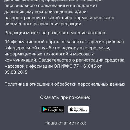
персонального пользования и не подлежит
05:18
Судьба готовит сюрприз: гороскоп
дальнейшему воспроизведению и/или
на 8 августа — кому повезет с
распространению в какой-либо форме, иначе как с
деньгами, а кого ждет неожиданная
письменного разрешения редакции.
встреча
Редакция может не разделять мнение авторов.
04:47
В Ульяновской области объявили
"Информационный портал misanec.ru" зарегистрирован
ракетную опасность: звучат сирены
в Федеральной службе по надзору в сфере связи,
07.08.2026
информационных технологий и массовых
коммуникаций. Свидетельство о регистрации средства
20:40
Ульяновские аграрии смогут
массовой информации ЭЛ №ФС 77 - 61045 от
купить тракторы с отсрочкой платежа
05.03.2015
до декабря
Политика в отношении обработки персональных данных
19:34
В следственном управлении
состоялось торжественное
Скачать приложение:
мероприятие, приуроченное к
празднованию Дня сотрудника органов
следствия Российской Федерации
19:30
Ульяновцев приглашают
Наша статистика:
поддержать «Симбирскую чебурашку»