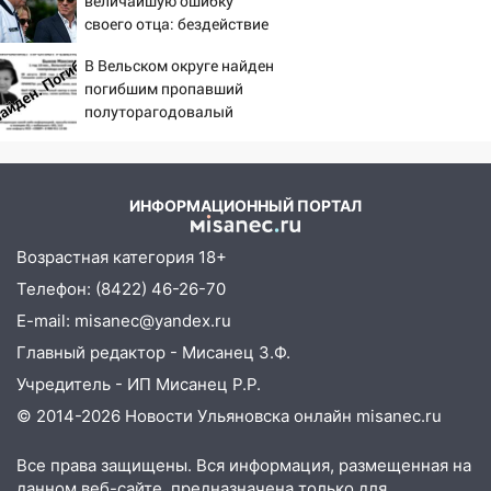
величайшую ошибку
головы?
хаски: куда сходить в Ульяновской
своего отца: бездействие
области 8–9 августа
против Трампа
В Вельском округе найден
10:11
Директора ульяновской
погибшим пропавший
«Нефтяной топливной компании» будут
полуторагодовалый
судить за неуплату 48,4 млн рублей
ребёнок
налогов
09:28
Дети на дорогах: пострадали
ИНФОРМАЦИОННЫЙ ПОРТАЛ
велосипедисты, мотоциклисты и
пешеходы. Обзор крупных аварий в
Возрастная категория 18+
Ульяновской области
Телефон: (8422) 46-26-70
08:30
Поджог со свечой, 16 сгоревших
E-mail: misanec@yandex.ru
домов и выстрел за водку
Главный редактор - Мисанец З.Ф.
07:50
Какая погоды будет днем 8
Учредитель - ИП Мисанец Р.Р.
августа
© 2014-2026 Новости Ульяновска онлайн
misanec.ru
06:45
Императорский мост в
Ульяновске останется закрытым до
Все права защищены. Вся информация, размещенная на
утра 10 августа
данном веб-сайте, предназначена только для