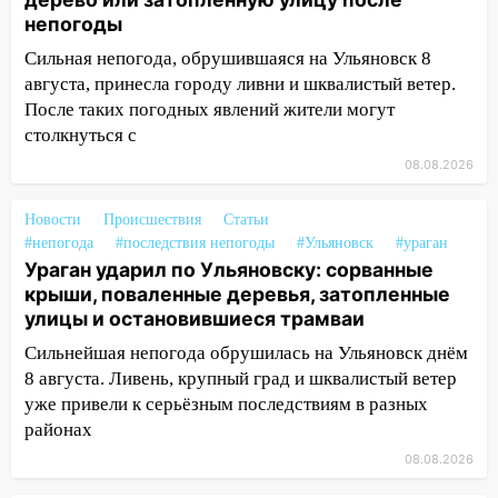
упавшее дерево или затопленную улицу
непогоды
после непогоды
Сильная непогода, обрушившаяся на Ульяновск 8
13:59
В Новом городе ураганным
августа, принесла городу ливни и шквалистый ветер.
ветром сорвало опалубку со
После таких погодных явлений жители могут
строящегося дома
столкнуться с
13:54
В мэрии Ульяновска рассказали,
08.08.2026
как устраняют последствия мощного
шторма
Новости
Происшествия
Статьи
#непогода
#последствия непогоды
#Ульяновск
#ураган
13:49
Стихия продолжает крушить
Ураган ударил по Ульяновску: сорванные
Ульяновск: дерево рухнуло на дом на
крыши, поваленные деревья, затопленные
Орджоникидзе
улицы и остановившиеся трамваи
13:47
На Нижней Террасе мощным
Сильнейшая непогода обрушилась на Ульяновск днём
ветром вырвало дерево с корнем
8 августа. Ливень, крупный град и шквалистый ветер
уже привели к серьёзным последствиям в разных
13:46
Сильный ветер сорвал крышу с
районах
СТО на проспекте Созидателей
08.08.2026
13:35
Непогода продолжает бить по