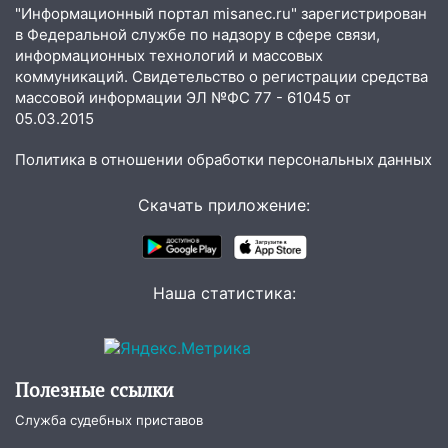
06:00
"Информационный портал misanec.ru" зарегистрирован
Под Ульяновском при развороте
в Федеральной службе по надзору в сфере связи,
пострадал 38-летний водитель
информационных технологий и массовых
иномарки
коммуникаций. Свидетельство о регистрации средства
05:00
«Каждая пятая женщина и каждый
массовой информации ЭЛ №ФС 77 - 61045 от
второй мужчина в мире сталкиваются с
05.03.2015
алопецией»: врач рассказал, чем может
Политика в отношении обработки персональных данных
быть вызвано облысение и как с этим
справиться
Скачать приложение:
03:30
Гороскоп на 7 августа: пятница
принесет прилив творческой энергии и
отличные шансы исправить старые
ошибки
Наша статистика:
06.08.2026
23:20
Прогноз погоды на 7 августа в
Ульяновской области
Полезные ссылки
20:04
Ульяновцев приглашают на забег,
Служба судебных приставов
посвящённый Дню воздушного флота