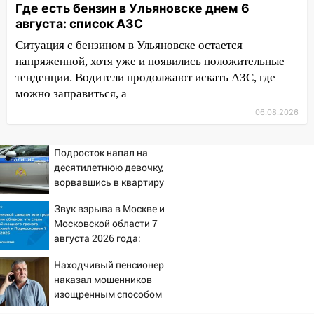
Где есть бензин в Ульяновске днем 6
полностью уничтожил дачный дом и
августа: список АЗС
сарай
Ситуация с бензином в Ульяновске остается
11:38
В Госдуме предложили отменить
напряженной, хотя уже и появились положительные
ЕГЭ с 2027 года
тенденции. Водители продолжают искать АЗС, где
11:25
В Ульяновске ИИ будет выявлять
можно заправиться, а
нарушителей на контейнерных
06.08.2026
площадках
11:20
Ульяновская шахматистка
Подросток напал на
Валерия Клейменова выиграла два
десятилетнюю девочку,
золота в составе сборной мира
ворвавшись в квартиру
11:16
В Ульяновске открыли памятную
Звук взрыва в Москве и
доску декабристу Кондратию Рылееву
Московской области 7
августа 2026 года:
10:40
В Ульяновске спасатели ночью
Причины, источник,
нашли потерявшегося в заброшенных
Находчивый пенсионер
откуда был громкий
садах 79-летнего мужчину
наказал мошенников
хлопок
изощренным способом
10:26
На нескольких улицах Ульяновска