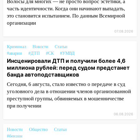
Волосы для многих — не просто вопрос эстетики, а
выбросил из машины страйкбольную
часть идентичности. Когда они начинают выпадать,
гранату: его задержали
это становится испытанием. По данным Всемирной
организации
12:34
На Ульяновскую область
надвигается сильнейшая непогода: град
07.08.2026
и шквал до 27 м/с
Криминал
Новости
Статьи
12:31
Ульяновец хотел купить иномарку
#аварии
#ДТП
#СК
#УМВД
из Европы и потерял 760 тысяч рублей
Инсценировали ДТП и получили более 4,6
12:20
миллиона рублей: перед судом предстанет
В Чердаклинском районе
банда автоподставщиков
столкнулись «Лада» и Chevrolet:
пострадал 14-летний подросток
Сегодня, 6 августа, стало известно о передаче в суд
уголовного дела в отношении членов организованной
12:00
Где есть бензин в Ульяновске 7
преступной группы, обвиняемых в мошенничестве
августа: список АЗС
при получении
11:50
Заснул рядом с ребёнком и
06.08.2026
случайно задушил его: суд вынес
приговор
Новости
Общество
Статьи
11:38
В Ленинском районе пожар
#бензин