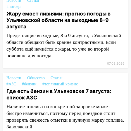
16:26
В Ульяновске бесплатно покажут
Новости
Статьи
матч «Волги» под открытым небом
#погода
Жару смоет ливнями: прогноз погоды в
16:12
В Ульяновском госуниверситете
Ульяновской области на выходные 8-9
разработают отечественный прибор для
августа
цифровой ПЦР
Предстоящие выходные, 8 и 9 августа, в Ульяновской
15:47
Ульяновцы могут вернуть деньги
области обещают быть крайне контрастными. Если
за абонементы закрывшегося фитнес-
суббота ещё начнётся с жары, то уже во второй
клуба «Рекорд-Fitness»
половине дня погода
15:34
07.08.2026
После вмешательства
прокуратуры в селах Ульяновской
области привели в порядок детские
Новости
Общество
Статьи
площадки
#АЗС
#бензин
#топливный кризис
Где есть бензин в Ульяновске 7 августа:
15:27
Прокуратура проверяет
список АЗС
капремонт школы в селе Кивать
Наличие топлива на конкретной заправке может
15:08
В Кузоватово после прокурорской
быстро измениться, поэтому перед поездкой стоит
проверки обновили разметку на
проверять свежесть отметки и нужную марку топлива.
пешеходных переходах
Заволжский