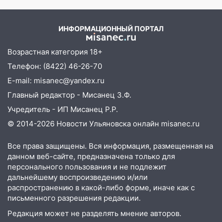
временно отключили холодную воду
10:14
В Ульяновске двоих участников
ИНФОРМАЦИОННЫЙ ПОРТАЛ
коррупционной схемы при ЦГКБ
отправили в колонию на 7 и 8 лет
Возрастная категория 18+
09:52
Ночью беспилотники сбили над
Телефон: (8422) 46-26-70
соседними Татарстаном и Саратовской
E-mail: misanec@yandex.ru
областью
Главный редактор - Мисанец З.Ф.
09:41
Диана Шурыгина уверовала в
Учредитель - ИП Мисанец Р.Р.
Бога в СИЗО
© 2014-2026 Новости Ульяновска онлайн
misanec.ru
09:35
В Ульяновске директора фирмы
будут судить за неуплату налогов на 48
Все права защищены. Вся информация, размещенная на
млн рублей
данном веб-сайте, предназначена только для
персонального пользования и не подлежит
08:22
Подросток на питбайке сбил
дальнейшему воспроизведению и/или
велосипедистку: пострадали двое
распространению в какой-либо форме, иначе как с
письменного разрешения редакции.
07:20
Жара возвращается: ожидается
знойный и сухой четверг
Редакция может не разделять мнение авторов.