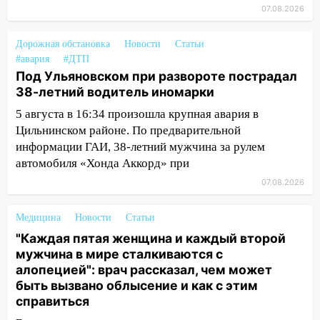
14:40
07.08.2026
На проспекте Гая в Ульяновске
запретили остановку автомобилей на
50-метровом участке
Дорожная обстановка
Новости
Статьи
#авария
#ДТП
14:22
В Новом городе 8 августа пройдет
Под Ульяновском при развороте пострадал
большой фестиваль «Наше время» с
38-летний водитель иномарки
мотофристайлом и концертом
5 августа в 16:34 произошла крупная авария в
«Мураками»
Цильнинском районе. По предварительной
14:04
Жару смоет ливнями: прогноз
информации ГАИ, 38-летний мужчина за рулем
погоды в Ульяновской области на
автомобиля «Хонда Аккорд» при
выходные 8-9 августа
07.08.2026
13:30
В Ульяновске транспортные
полицейские проведут акцию «Час
Медицина
Новости
Статьи
пассажира»
"Каждая пятая женщина и каждый второй
мужчина в мире сталкиваются с
13:20
В Ульяновске за один день
алопецией": врач рассказал, чем может
обокрали женщину на пляже и
быть вызвано облысение и как с этим
подростка в сквере
справиться
13:01
В Димитровграде мужчина