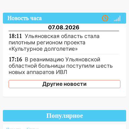
Новость часа
07.08.2026
18:11
Ульяновская область стала
пилотным регионом проекта
«Культурное долголетие»
17:16
В реанимацию Ульяновской
областной больницы поступили шесть
новых аппаратов ИВЛ
16:51
В Чердаклинском районе
Другие новости
ремонтируют дороги, ставят остановки
и проводят новое освещение
16:35
В Ульяновске установили ещё
девять бункеров для крупногабаритного
Популярное
мусора