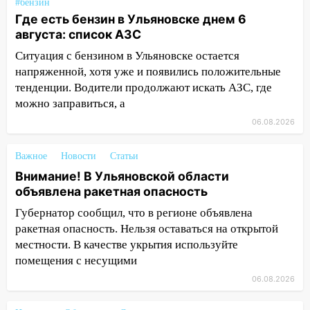
#бензин
врезался в забор
Где есть бензин в Ульяновске днем 6
августа: список АЗС
10:27
Где есть бензин в Ульяновске
днем 6 августа: список АЗС
Ситуация с бензином в Ульяновске остается
напряженной, хотя уже и появились положительные
10:16
Внимание! В Ульяновской области
тенденции. Водители продолжают искать АЗС, где
объявлена ракетная опасность
можно заправиться, а
10:00
В Старомайнском районе утонул
06.08.2026
51-летний мужчина
Важное
09:50
Новости
Статьи
В Ульяновске черный коршун
застрял в тепловозе
Внимание! В Ульяновской области
объявлена ракетная опасность
09:44
Ульяновские спасатели помогли
Губернатор сообщил, что в регионе объявлена
юному велосипедисту на улице
ракетная опасность. Нельзя оставаться на открытой
Чернышевского
местности. В качестве укрытия используйте
08:21
В Заволжском районе украли два
помещения с несущими
велосипеда
06.08.2026
07:18
В Ульяновск идет