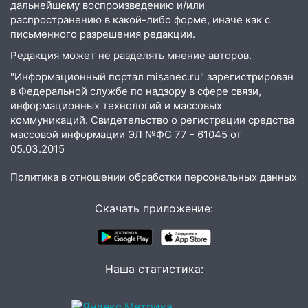
дальнейшему воспроизведению и/или
12:37
Переезжал «зебру» на
распространению в какой-либо форме, иначе как с
велосипеде и попал под колеса
письменного разрешения редакции.
Редакция может не разделять мнение авторов.
12:18
Вспыхнул изнутри: в
Железнодорожном районе горела дача
"Информационный портал misanec.ru" зарегистрирован
в Федеральной службе по надзору в сфере связи,
11:33
В Засвияжье под колёса авто
информационных технологий и массовых
попал мужчина
коммуникаций. Свидетельство о регистрации средства
массовой информации ЭЛ №ФС 77 - 61045 от
11:17
В Радищевском районе сгорели
05.03.2015
хозяйственные постройки
Политика в отношении обработки персональных данных
11:00
В Канадее горел жилой дом
10:18
Губернатор Ульяновской области:
Скачать приложение:
уничтожено четыре беспилотника в
регионе
10:00
В Ульяновске дотла сгорел
Наша статистика:
легковой автомобиль
09:39
В Ульяновске будут судить десять