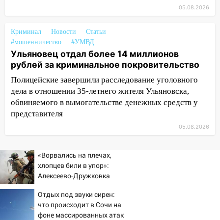
05.08.2026
Ульяновской области
18:00
Мотофристайл, рок и силовой
Криминал
Новости
Статьи
экстрим: в Ульяновске пройдет
#мошенничество
#УМВД
большой фестиваль «Наше время»
Ульяновец отдал более 14 миллионов
рублей за криминальное покровительство
17:30
Где есть бензин в Ульяновске 5
августа после рабочего дня: список АЗС
Полицейские завершили расследование уголовного
дела в отношении 35-летнего жителя Ульяновска,
17:05
«Обыск» по видеосвязи: в
обвиняемого в вымогательстве денежных средств у
Ульяновске задержали 19-летнюю
представителя
сообщницу мошенников
05.08.2026
16:12
Едва не перерезал горло: в
Вешкайме посиделки с судимым
«Ворвались на плечах,
знакомым закончились для женщины
хлопцев били в упор»:
больницей
Алексеево-Дружковка
стала могильником для
16:06
18-летняя девушка без прав
Отдых под звуки сирен:
«птах Мадьяра»
перевернулась на мопеде и попала в
что происходит в Сочи на
больницу
фоне массированных атак