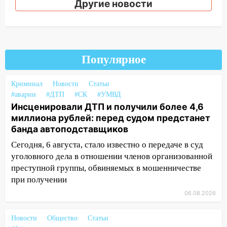
Другие новости
13:00
В суде защитили репутацию
мужчины, которого необоснованно
обвиняли в жестоком обращении с
животными
Популярное
12:28
Миллион на «льготниках»: в
Ульяновской области перевозчик
провернул хитрую схему с чужими
Криминал
Новости
Статьи
проездными
#аварии
#ДТП
#СК
#УМВД
Инсценировали ДТП и получили более 4,6
12:10
Ульяновский алиментщик накопил
миллиона рублей: перед судом предстанет
120 тысяч долга
банда автоподставщиков
11:49
Снят режим «Ракетная
Сегодня, 6 августа, стало известно о передаче в суд
опасность» на территории Ульяновской
уголовного дела в отношении членов организованной
области
преступной группы, обвиняемых в мошенничестве
при получении
11:30
Кабмин РФ разрешил до 1 июля
2027 года импорт, выпуск и обращение
06.08.2026
бензина Евро 2, Евро 3, Евро 4
Новости
Общество
Статьи
11:12
Соцсети: на Рябикова автомобиль