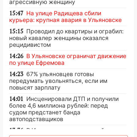
агрессивную женщину
15:47
На улице Радищева сбили
курьера: крупная авария в Ульяновске
15:15
Проводил до квартиры и ограбил:
новый кавалер женщины оказался
рецидивистом
14:26
В Ульяновске ограничат движение
по улице Ефремова
14:23
67% ульяновцев готовы
передумать увольняться, если им
повысят зарплату
14:01
Инсценировали ДТП и получили
более 4,6 миллиона рублей: перед
судом предстанет банда
автоподставщиков
13:36
В Инзе произошел крупный пожар