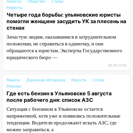
тридцатиградусная жара: какая будет
Новости
Общество
Статьи
погода в четверг
#юристы
Четыре года борьбы: ульяновские юристы
06:00
Четыре года борьбы: ульяновские
помогли женщине засудить УК за плесень на
юристы помогли женщине засудить УК
стенах
за плесень на стенах
Зачастую людям, оказавшимся в затруднительном
05:00
Кому 6 августа звезды сулят
положении, не справиться в одиночку, и они
прибыль, а кому — испытания на
обращаются к юристам. Эксперты Государственного
прочность
юридического бюро —
05.08.2026
06.08.2026
22:58
Соцсети: на проспекте Тюленева
ДТП с мотоциклистом
Важное
Дорожная обстановка
Новости
Статьи
#бензин
20:22
Мошенники обманули 92-летнюю
Где есть бензин в Ульяновске 5 августа
жительницу Ульяновской области
после рабочего дня: список АЗС
19:14
Житель Ульяновской области
Ситуация с бензином в Ульяновске остается
подвез троих незнакомцев на трассе и
напряженной, хотя уже и появились положительные
заработал уголовное дело
тенденции. Водители продолжают искать АЗС, где
можно заправиться, а
18:14
Прогноз погоды на 6 августа в