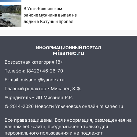
беспилотников
15:59
Ульяновец отдал более 14
В Усть-Коксинском
миллионов рублей за криминальное
районе мужчина выпал из
покровительство
лодки в Катунь и пропал
15:32
На «кольце» кроссовер сбил 18-
летнего мопедиста
15:00
В Ульяновске после тройного ДТП
ИНФОРМАЦИОННЫЙ ПОРТАЛ
госпитализировали 25-летнего байкера
Возрастная категория 18+
14:32
На Ульяновскую область
Телефон: (8422) 46-26-70
надвигается жара
E-mail: misanec@yandex.ru
14:08
Пешеход переходил по «зебре»:
Главный редактор - Мисанец З.Ф.
подробности серьезной аварии на
Фруктовой
Учредитель - ИП Мисанец Р.Р.
© 2014-2026 Новости Ульяновска онлайн
misanec.ru
13:30
В Димитровграде на улице
Трудовой горело здание
Все права защищены. Вся информация, размещенная на
13:00
Водитель без прав врезался в
данном веб-сайте, предназначена только для
припаркованный автомобиль
персонального пользования и не подлежит