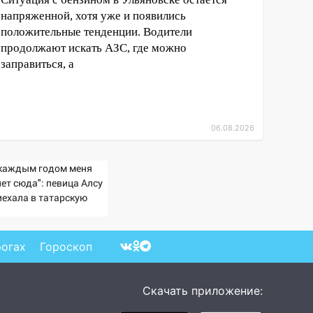
напряженной, хотя уже и появились
положительные тенденции. Водители
продолжают искать АЗС, где можно
заправиться, а
06.08.2026
 каждым годом меня
ет сюда": певица Алсу
иехала в татарскую
ревню, где прошло ее
тство 07/08/2026 –
вости
рогах
Гороскоп
Скачать приложение: