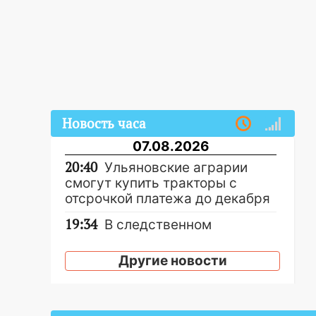
Новость часа
07.08.2026
20:40
Ульяновские аграрии
смогут купить тракторы с
отсрочкой платежа до декабря
19:34
В следственном
управлении состоялось
торжественное мероприятие,
Другие новости
приуроченное к празднованию
Дня сотрудника органов
следствия Российской