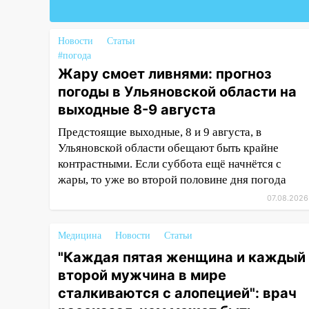
Федерации
19:30
Ульяновцев приглашают
поддержать «Симбирскую
Новости
Статьи
чебурашку» на фестивале
#погода
«ФормАРТ»
Жару смоет ливнями: прогноз
погоды в Ульяновской области на
18:11
Ульяновская область
выходные 8-9 августа
стала пилотным регионом
проекта «Культурное
Предстоящие выходные, 8 и 9 августа, в
долголетие»
Ульяновской области обещают быть крайне
контрастными. Если суббота ещё начнётся с
17:16
В реанимацию
жары, то уже во второй половине дня погода
Ульяновской областной
больницы поступили шесть
07.08.2026
новых аппаратов ИВЛ
Медицина
Новости
Статьи
16:51
В Чердаклинском районе
ремонтируют дороги, ставят
"Каждая пятая женщина и каждый
остановки и проводят новое
второй мужчина в мире
освещение
сталкиваются с алопецией": врач