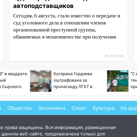
автоподставщиков
Сегодня, 6 августа, стало известно о передаче в
суд уголовного дела в отношении членов
организованной преступной группы,
обвиняемых в мошенничестве при получении
06.08.2026
0” в квадрате.
Катерина Гордеева
"С
тый
оштрафована за
тян
л Сырского
пропаганду ЛГБТ в
пр
интернете - Новости на
де
Вести.ru
де
Но
а
Общество
Экономика
Спорт
Культура
На до
се права защищены. Вся информация, размещенная
 данном веб-сайте, предназначена только для