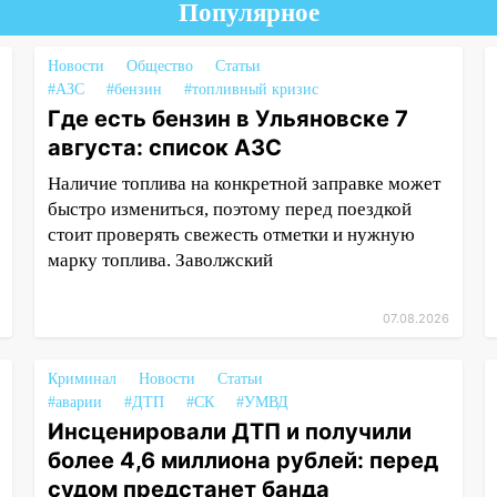
Популярное
Новости
Общество
Статьи
#АЗС
#бензин
#топливный кризис
Где есть бензин в Ульяновске 7
августа: список АЗС
Наличие топлива на конкретной заправке может
быстро измениться, поэтому перед поездкой
стоит проверять свежесть отметки и нужную
марку топлива. Заволжский
07.08.2026
Криминал
Новости
Статьи
#аварии
#ДТП
#СК
#УМВД
Инсценировали ДТП и получили
более 4,6 миллиона рублей: перед
судом предстанет банда