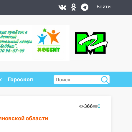
Войти
х
Гороскоп
366
0
яновской области