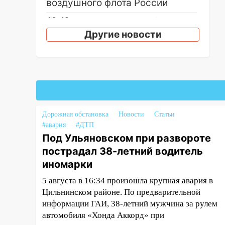
воздушного флота России
19:12
В Ульяновской области
руководителя частной
Другие новости
компании наказали за сокрытие
прошлого своего сотрудник
18:02
В Ульяновск едут звезды
баскетбола!
17:08
Ульяновский областной
суд оставил в силе приговор
Дорожная обстановка
Новости
Статьи
руководству
#авария
#ДТП
«УльяновскФармации» за
Под Ульяновском при развороте
махинации на 3,2 млн рублей
пострадал 38-летний водитель
иномарки
16:09
Ветераны легкой
атлетики из Ульяновска
5 августа в 16:34 произошла крупная авария в
успешно выступили на
Цильнинском районе. По предварительной
Чемпионате России
информации ГАИ, 38-летний мужчина за рулем
автомобиля «Хонда Аккорд» при
16:02
В Ульяновской области