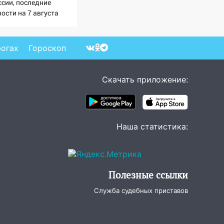
ссии, последние
ости на 7 августа
6: последствия, атаки
склады Wildberries,
стояние пострадавших
рогах
Гороскоп
Скачать приложение:
Наша статистика:
Полезные ссылки
Служба судебных приставов