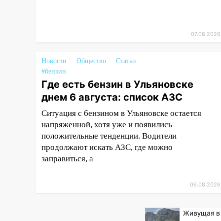
убрали более 28% площадей
зерновых и зернобобовых
культур
07.08.2026
15:51
Бросила кирпич в жену
брата: в Ульяновской области
Новости
Общество
Статьи
завели дело на агрессивную
#бензин
женщину
Где есть бензин в Ульяновске
15:47
На улице Радищева
днем 6 августа: список АЗС
сбили курьера: крупная авария
Ситуация с бензином в Ульяновске остается
в Ульяновске
напряженной, хотя уже и появились
15:15
Проводил до квартиры и
положительные тенденции. Водители
ограбил: новый кавалер
продолжают искать АЗС, где можно
женщины оказался
заправиться, а
рецидивистом
14:26
В Ульяновске ограничат
06.08.2026
движение по улице Ефремова
14:23
67% ульяновцев готовы
Живущая в