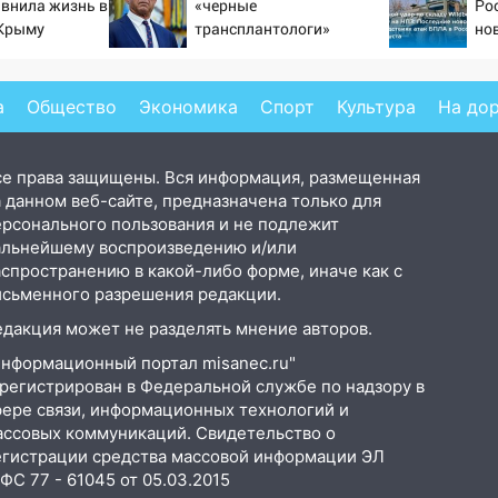
авнила жизнь в
«черные
Ро
 Крыму
трансплантологи»
нов
извлекали у еще живых
202
пациентов
на 
со
а
Общество
Экономика
Спорт
Культура
На до
се права защищены. Вся информация, размещенная
 данном веб-сайте, предназначена только для
ерсонального пользования и не подлежит
альнейшему воспроизведению и/или
аспространению в какой-либо форме, иначе как с
исьменного разрешения редакции.
едакция может не разделять мнение авторов.
Информационный портал misanec.ru"
арегистрирован в Федеральной службе по надзору в
фере связи, информационных технологий и
ассовых коммуникаций. Свидетельство о
егистрации средства массовой информации ЭЛ
С 77 - 61045 от 05.03.2015