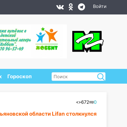
Войти
х
Гороскоп
672
0
льяновской области Lifan столкнулся