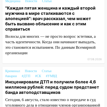
отправили в колонию на 7 и 8 лет
Медицина
Новости
Статьи
"Каждая пятая женщина и каждый второй
09:52
Ночью беспилотники сбили над
мужчина в мире сталкиваются с
соседними Татарстаном и Саратовской
алопецией": врач рассказал, чем может
областью
быть вызвано облысение и как с этим
09:41
Диана Шурыгина уверовала в
справиться
Бога в СИЗО
Волосы для многих — не просто вопрос эстетики, а
09:35
часть идентичности. Когда они начинают выпадать,
В Ульяновске директора фирмы
будут судить за неуплату налогов на 48
это становится испытанием. По данным Всемирной
млн рублей
организации
07.08.2026
08:22
Подросток на питбайке сбил
велосипедистку: пострадали двое
Криминал
Новости
Статьи
07:20
Жара возвращается: ожидается
#аварии
#ДТП
#СК
#УМВД
знойный и сухой четверг
Инсценировали ДТП и получили более 4,6
миллиона рублей: перед судом предстанет
06:00
Под Ульяновском при развороте
банда автоподставщиков
пострадал 38-летний водитель
Сегодня, 6 августа, стало известно о передаче в суд
иномарки
уголовного дела в отношении членов организованной