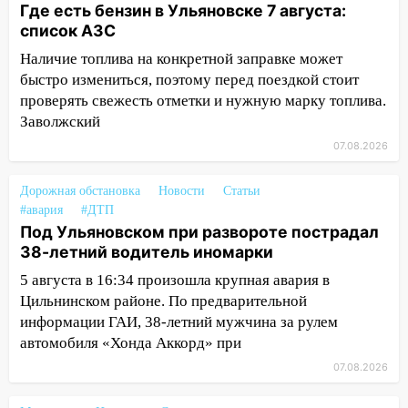
ЕГЭ с 2027 года
Где есть бензин в Ульяновске 7 августа:
список АЗС
11:25
В Ульяновске ИИ будет выявлять
нарушителей на контейнерных
Наличие топлива на конкретной заправке может
площадках
быстро измениться, поэтому перед поездкой стоит
проверять свежесть отметки и нужную марку топлива.
11:20
Ульяновская шахматистка
Заволжский
Валерия Клейменова выиграла два
07.08.2026
золота в составе сборной мира
11:16
В Ульяновске открыли памятную
Дорожная обстановка
Новости
Статьи
доску декабристу Кондратию Рылееву
#авария
#ДТП
Под Ульяновском при развороте пострадал
10:40
В Ульяновске спасатели ночью
38-летний водитель иномарки
нашли потерявшегося в заброшенных
садах 79-летнего мужчину
5 августа в 16:34 произошла крупная авария в
Цильнинском районе. По предварительной
10:26
На нескольких улицах Ульяновска
информации ГАИ, 38-летний мужчина за рулем
временно отключили холодную воду
автомобиля «Хонда Аккорд» при
10:14
В Ульяновске двоих участников
07.08.2026
коррупционной схемы при ЦГКБ