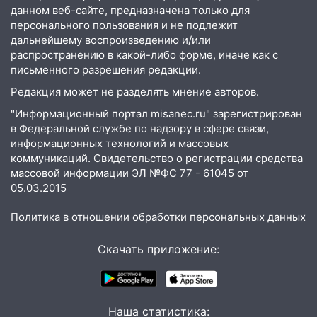
15:47
На улице Радищева сбили
данном веб-сайте, предназначена только для
курьера: крупная авария в Ульяновске
персонального пользования и не подлежит
дальнейшему воспроизведению и/или
15:15
Проводил до квартиры и ограбил:
распространению в какой-либо форме, иначе как с
новый кавалер женщины оказался
письменного разрешения редакции.
рецидивистом
Редакция может не разделять мнение авторов.
14:26
В Ульяновске ограничат движение
"Информационный портал misanec.ru" зарегистрирован
по улице Ефремова
в Федеральной службе по надзору в сфере связи,
информационных технологий и массовых
14:23
67% ульяновцев готовы
коммуникаций. Свидетельство о регистрации средства
передумать увольняться, если им
массовой информации ЭЛ №ФС 77 - 61045 от
повысят зарплату
05.03.2015
14:01
Инсценировали ДТП и получили
Политика в отношении обработки персональных данных
более 4,6 миллиона рублей: перед
судом предстанет банда
Скачать приложение:
автоподставщиков
13:36
В Инзе произошел крупный пожар
13:00
В суде защитили репутацию
Наша статистика: