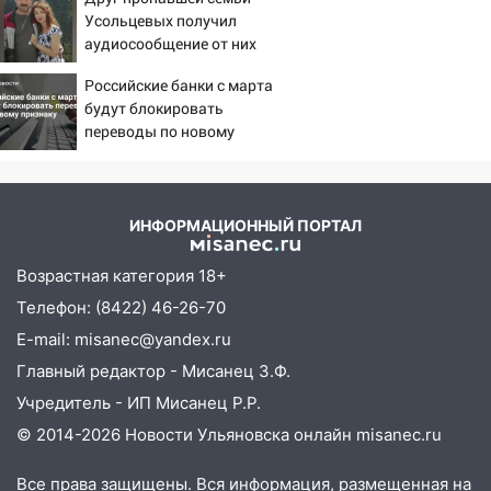
сотрудник
Усольцевых получил
аудиосообщение от них
18:02
В Ульяновск едут звезды
баскетбола!
Российские банки с марта
будут блокировать
17:08
Ульяновский областной суд
переводы по новому
оставил в силе приговор руководству
признаку
«УльяновскФармации» за махинации на
3,2 млн рублей
ИНФОРМАЦИОННЫЙ ПОРТАЛ
16:09
Ветераны легкой атлетики из
Ульяновска успешно выступили на
Возрастная категория 18+
Чемпионате России
Телефон: (8422) 46-26-70
16:02
В Ульяновской области убрали
E-mail: misanec@yandex.ru
более 28% площадей зерновых и
Главный редактор - Мисанец З.Ф.
зернобобовых культур
Учредитель - ИП Мисанец Р.Р.
15:51
Бросила кирпич в жену брата: в
© 2014-2026 Новости Ульяновска онлайн
misanec.ru
Ульяновской области завели дело на
агрессивную женщину
Все права защищены. Вся информация, размещенная на