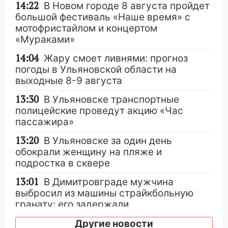
14:22
В Новом городе 8 августа пройдет
большой фестиваль «Наше время» с
мотофристайлом и концертом
«Мураками»
14:04
Жару смоет ливнями: прогноз
погоды в Ульяновской области на
выходные 8-9 августа
13:30
В Ульяновске транспортные
полицейские проведут акцию «Час
пассажира»
13:20
В Ульяновске за один день
обокрали женщину на пляже и
подростка в сквере
13:01
В Димитровграде мужчина
выбросил из машины страйкбольную
гранату: его задержали
12:34
На Ульяновскую область
Другие новости