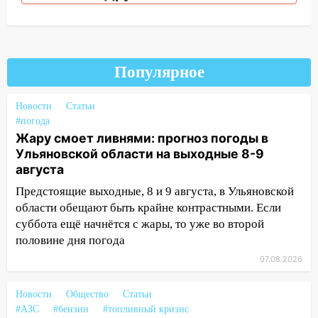
надвигается сильнейшая непогода: град
и шквал до 27 м/с
12:31
Ульяновец хотел купить иномарку
из Европы и потерял 760 тысяч рублей
Популярное
12:20
В Чердаклинском районе
столкнулись «Лада» и Chevrolet:
Новости
Статьи
#погода
пострадал 14-летний подросток
Жару смоет ливнями: прогноз погоды в
12:00
Где есть бензин в Ульяновске 7
Ульяновской области на выходные 8-9
августа: список АЗС
августа
11:50
Заснул рядом с ребёнком и
Предстоящие выходные, 8 и 9 августа, в Ульяновской
случайно задушил его: суд вынес
области обещают быть крайне контрастными. Если
приговор
суббота ещё начнётся с жары, то уже во второй
половине дня погода
11:38
В Ленинском районе пожар
07.08.2026
полностью уничтожил дачный дом и
сарай
Новости
Общество
Статьи
11:38
В Госдуме предложили отменить
#АЗС
#бензин
#топливный кризис