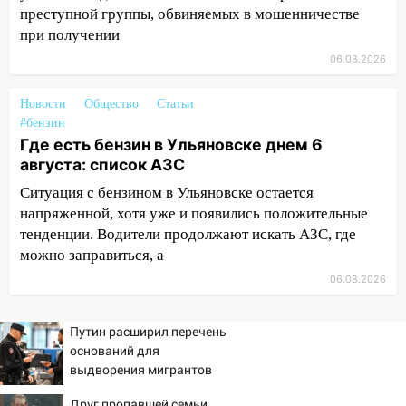
05:00
«Каждая пятая женщина и каждый
преступной группы, обвиняемых в мошенничестве
второй мужчина в мире сталкиваются с
при получении
алопецией»: врач рассказал, чем может
06.08.2026
быть вызвано облысение и как с этим
справиться
Новости
Общество
Статьи
03:30
Гороскоп на 7 августа: пятница
#бензин
принесет прилив творческой энергии и
Где есть бензин в Ульяновске днем 6
отличные шансы исправить старые
августа: список АЗС
ошибки
Ситуация с бензином в Ульяновске остается
06.08.2026
напряженной, хотя уже и появились положительные
тенденции. Водители продолжают искать АЗС, где
23:20
Прогноз погоды на 7 августа в
можно заправиться, а
Ульяновской области
06.08.2026
20:04
Ульяновцев приглашают на забег,
посвящённый Дню воздушного флота
России
Путин расширил перечень
оснований для
19:12
В Ульяновской области
выдворения мигрантов
руководителя частной компании
наказали за сокрытие прошлого своего
Друг пропавшей семьи