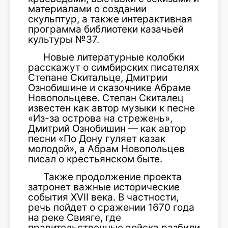
материалами о создании
скульптур, а также интерактивная
программа библиотеки казачьей
культуры №37.
Новые литературные колобки
расскажут о симбирских писателях
Степане Скитальце, Дмитрии
Ознобишине и сказочнике Абраме
Новопольцеве. Степан Скиталец
известен как автор музыки к песне
«Из-за острова на стрежень»,
Дмитрий Ознобишин — как автор
песни «По Дону гуляет казак
молодой», а Абрам Новопольцев
писал о крестьянском быте.
Также продолжение проекта
затронет важные исторические
события XVII века. В частности,
речь пойдет о сражении 1670 года
на реке Свияге, где
правительственные войска разбили