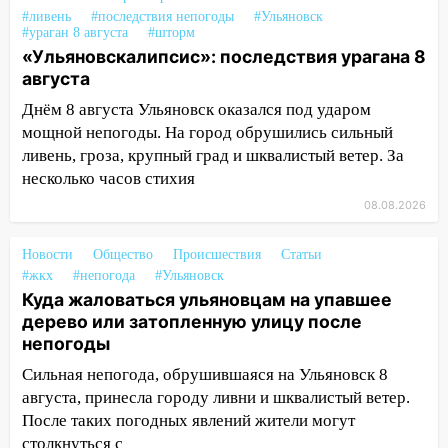
13:59
В Новом городе ураганным
#ливень
#последствия непогоды
#Ульяновск
ветром сорвало опалубку со
#ураган 8 августа
#шторм
строящегося дома
«Ульяновскалипсис»: последствия урагана 8
августа
13:54
В мэрии Ульяновска рассказали,
как устраняют последствия мощного
Днём 8 августа Ульяновск оказался под ударом
шторма
мощной непогоды. На город обрушились сильный
ливень, гроза, крупный град и шквалистый ветер. За
13:49
Стихия продолжает крушить
несколько часов стихия
Ульяновск: дерево рухнуло на дом на
08.08.2026
Орджоникидзе
13:47
На Нижней Террасе мощным
Новости
Общество
Происшествия
Статьи
ветром вырвало дерево с корнем
#жкх
#непогода
#Ульяновск
Куда жаловаться ульяновцам на упавшее
13:46
Сильный ветер сорвал крышу с
дерево или затопленную улицу после
СТО на проспекте Созидателей
непогоды
13:35
Непогода продолжает бить по
Сильная непогода, обрушившаяся на Ульяновск 8
транспорту: в Ульяновске трамвай
августа, принесла городу ливни и шквалистый ветер.
сошёл с рельсов
После таких погодных явлений жители могут
столкнуться с
13:22
Упавшие деревья перекрыли