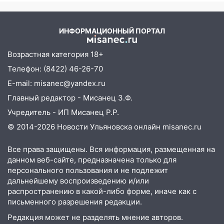
деньгами, а кого ждет неожиданная
встреча
ИНФОРМАЦИОННЫЙ ПОРТАЛ
04:47
В Ульяновской области объявили
ракетную опасность: звучат сирены
Возрастная категория 18+
07.08.2026
Телефон: (8422) 46-26-70
20:40
Ульяновские аграрии смогут
E-mail: misanec@yandex.ru
купить тракторы с отсрочкой платежа
до декабря
Главный редактор - Мисанец З.Ф.
Учредитель - ИП Мисанец Р.Р.
19:34
В следственном управлении
состоялось торжественное
© 2014-2026 Новости Ульяновска онлайн
misanec.ru
мероприятие, приуроченное к
празднованию Дня сотрудника органов
Все права защищены. Вся информация, размещенная на
следствия Российской Федерации
данном веб-сайте, предназначена только для
персонального пользования и не подлежит
19:30
Ульяновцев приглашают
дальнейшему воспроизведению и/или
поддержать «Симбирскую чебурашку»
распространению в какой-либо форме, иначе как с
на фестивале «ФормАРТ»
письменного разрешения редакции.
Редакция может не разделять мнение авторов.
18:11
Ульяновская область стала