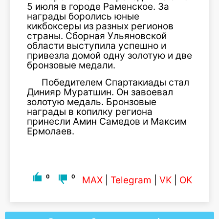
5 июля в городе Раменское. За
награды боролись юные
кикбоксеры из разных регионов
страны. Сборная Ульяновской
области выступила успешно и
привезла домой одну золотую и две
бронзовые медали.
Победителем Спартакиады стал
Динияр Муратшин. Он завоевал
золотую медаль. Бронзовые
награды в копилку региона
принесли Амин Самедов и Максим
Ермолаев.
0
0
MAX
|
Telegram
|
VK
|
OK