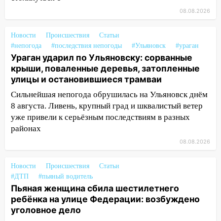
дороги в Ульяновске: фото
08.08.2026
13:17
Непогода в Ульяновске не
Новости
Происшествия
Статьи
закончится сегодня: сильные ливни
#непогода
#последствия непогоды
#Ульяновск
#ураган
сохранятся 9 августа
Ураган ударил по Ульяновску: сорванные
13:15
Трижды «брал в долг» без спроса:
крыши, поваленные деревья, затопленные
житель Вешкаймского района похитил у
улицы и остановившиеся трамваи
знакомого 191 тысячу рублей
Сильнейшая непогода обрушилась на Ульяновск днём
8 августа. Ливень, крупный град и шквалистый ветер
13:14
Ураган оторвал светофор на
уже привели к серьёзным последствиям в разных
проспекте Филатова в Ульяновске
районах
13:12
Дерево пробило крышу дома на
08.08.2026
Новгородской в Ульяновске и рухнуло
на электрощит
Новости
Происшествия
Статьи
13:10
В Заволжском районе дерево
#ДТП
#пьяный водитель
упало во дворе
Пьяная женщина сбила шестилетнего
ребёнка на улице Федерации: возбуждено
13:08
Ураган ударил по Ульяновску:
уголовное дело
сорванные крыши, поваленные деревья,