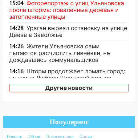
15:04
Фоторепортаж с улиц Ульяновска
после шторма: поваленные деревья и
затопленные улицы
14:28
Ураган вырвал остановку на улице
Деева в Заволжье
14:26
Жители Ульяновска сами
пытаются расчистить ливнёвки, не
дождавшись коммунальщиков
14:16
Шторм продолжает ломать город:
на улице Любови Шевцовой рухнул
светофор
Другие новости
14:14
Студента из Ульяновска обманули
мошенники под видом преподавателя
14:12
Куда жаловаться ульяновцам на
упавшее дерево или затопленную улицу
Популярное
после непогоды
Новости
Обзор
Происшествия
Статьи