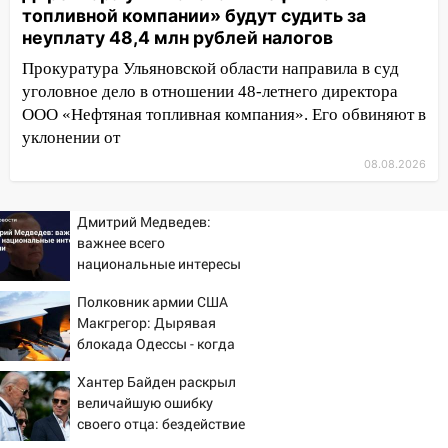
10:11
Директора ульяновской
топливной компании» будут судить за
«Нефтяной топливной компании» будут
неуплату 48,4 млн рублей налогов
судить за неуплату 48,4 млн рублей
Прокуратура Ульяновской области направила в суд
налогов
уголовное дело в отношении 48-летнего директора
09:28
Дети на дорогах: пострадали
ООО «Нефтяная топливная компания». Его обвиняют в
велосипедисты, мотоциклисты и
уклонении от
пешеходы. Обзор крупных аварий в
08.08.2026
Ульяновской области
08:30
Поджог со свечой, 16 сгоревших
Дмитрий Медведев:
домов и выстрел за водку
важнее всего
национальные интересы
07:50
Какая погоды будет днем 8
России
августа
Полковник армии США
Макгрегор: Дырявая
06:45
Императорский мост в
блокада Одессы - когда
Ульяновске останется закрытым до
же в командовании ВМФ
утра 10 августа
Хантер Байден раскрыл
России за это полетят
величайшую ошибку
головы?
05:18
Судьба готовит сюрприз: гороскоп
своего отца: бездействие
на 8 августа — кому повезет с
против Трампа