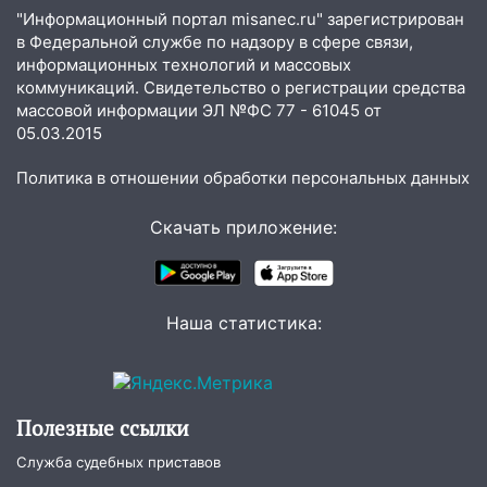
пилотным регионом проекта
"Информационный портал misanec.ru" зарегистрирован
«Культурное долголетие»
в Федеральной службе по надзору в сфере связи,
информационных технологий и массовых
17:23
Прогноз погоды в Ульяновской
коммуникаций. Свидетельство о регистрации средства
области на 8 августа
массовой информации ЭЛ №ФС 77 - 61045 от
05.03.2015
17:16
В реанимацию Ульяновской
областной больницы поступили шесть
Политика в отношении обработки персональных данных
новых аппаратов ИВЛ
Скачать приложение:
16:51
В Чердаклинском районе
ремонтируют дороги, ставят остановки
и проводят новое освещение
16:35
В Ульяновске установили ещё
Наша статистика:
девять бункеров для крупногабаритного
мусора
16:26
В Ульяновске бесплатно покажут
Полезные ссылки
матч «Волги» под открытым небом
Служба судебных приставов
16:12
В Ульяновском госуниверситете