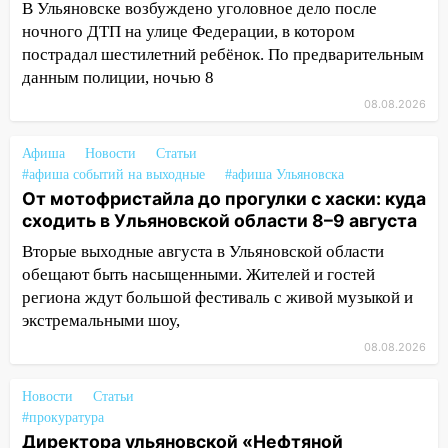
В Ульяновске возбуждено уголовное дело после
затопленные улицы и остановившиеся
ночного ДТП на улице Федерации, в котором
трамваи
пострадал шестилетний ребёнок. По предварительным
12:17
Ульяновск накрыл крупный град:
данным полиции, ночью 8
после ливня город снова уходит под
08.08.2026
воду
12:12
Прокуратура взяла на контроль
Афиша
Новости
Статьи
ДТП с шестилетним ребёнком на улице
#афиша событий на выходные
#афиша Ульяновска
Федерации
От мотофристайла до прогулки с хаски: куда
сходить в Ульяновской области 8–9 августа
12:01
Пьяная женщина сбила
Вторые выходные августа в Ульяновской области
шестилетнего ребёнка на улице
обещают быть насыщенными. Жителей и гостей
Федерации: возбуждено уголовное дело
региона ждут большой фестиваль с живой музыкой и
11:16
В Ульяновске ищут 37-летнего
экстремальными шоу,
мужчину, пропавшего ещё 19 июля
08.08.2026
10:30
От мотофристайла до прогулки с
хаски: куда сходить в Ульяновской
Новости
Статьи
области 8–9 августа
#прокуратура
Директора ульяновской «Нефтяной