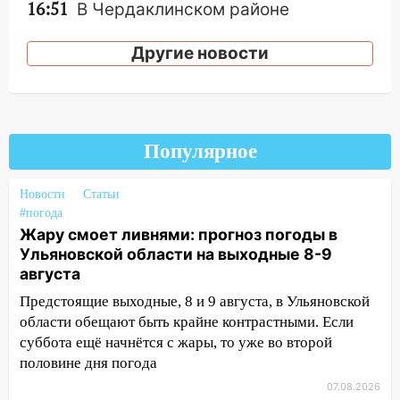
16:51
В Чердаклинском районе
ремонтируют дороги, ставят остановки
и проводят новое освещение
Другие новости
16:35
В Ульяновске установили ещё
девять бункеров для крупногабаритного
мусора
Популярное
16:26
В Ульяновске бесплатно покажут
матч «Волги» под открытым небом
Новости
Статьи
16:12
В Ульяновском госуниверситете
#погода
разработают отечественный прибор для
Жару смоет ливнями: прогноз погоды в
цифровой ПЦР
Ульяновской области на выходные 8-9
августа
15:47
Ульяновцы могут вернуть деньги
за абонементы закрывшегося фитнес-
Предстоящие выходные, 8 и 9 августа, в Ульяновской
клуба «Рекорд-Fitness»
области обещают быть крайне контрастными. Если
суббота ещё начнётся с жары, то уже во второй
15:34
После вмешательства
половине дня погода
прокуратуры в селах Ульяновской
области привели в порядок детские
07.08.2026