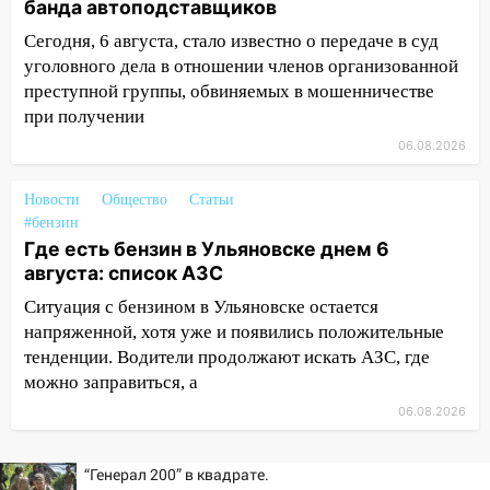
банда автоподставщиков
12:00
Где есть бензин в Ульяновске 7
Сегодня, 6 августа, стало известно о передаче в суд
августа: список АЗС
уголовного дела в отношении членов организованной
11:50
Заснул рядом с ребёнком и
преступной группы, обвиняемых в мошенничестве
случайно задушил его: суд вынес
при получении
приговор
06.08.2026
11:38
В Ленинском районе пожар
полностью уничтожил дачный дом и
Новости
Общество
Статьи
сарай
#бензин
Где есть бензин в Ульяновске днем 6
11:38
В Госдуме предложили отменить
августа: список АЗС
ЕГЭ с 2027 года
Ситуация с бензином в Ульяновске остается
11:25
В Ульяновске ИИ будет выявлять
напряженной, хотя уже и появились положительные
нарушителей на контейнерных
тенденции. Водители продолжают искать АЗС, где
площадках
можно заправиться, а
06.08.2026
11:20
Ульяновская шахматистка
Валерия Клейменова выиграла два
золота в составе сборной мира
“Генерал 200” в квадрате.