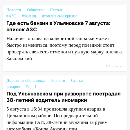
площадки
Новости
Общество
Статьи
15:27
Прокуратура проверяет
#АЗС
#бензин
#топливный кризис
капремонт школы в селе Кивать
Где есть бензин в Ульяновске 7 августа:
список АЗС
15:08
В Кузоватово после прокурорской
проверки обновили разметку на
Наличие топлива на конкретной заправке может
пешеходных переходах
быстро измениться, поэтому перед поездкой стоит
проверять свежесть отметки и нужную марку топлива.
14:40
На проспекте Гая в Ульяновске
Заволжский
запретили остановку автомобилей на
50-метровом участке
07.08.2026
14:22
В Новом городе 8 августа пройдет
Дорожная обстановка
Новости
Статьи
большой фестиваль «Наше время» с
#авария
#ДТП
мотофристайлом и концертом
Под Ульяновском при развороте пострадал
«Мураками»
38-летний водитель иномарки
14:04
Жару смоет ливнями: прогноз
5 августа в 16:34 произошла крупная авария в
погоды в Ульяновской области на
Цильнинском районе. По предварительной
выходные 8-9 августа
информации ГАИ, 38-летний мужчина за рулем
автомобиля «Хонда Аккорд» при