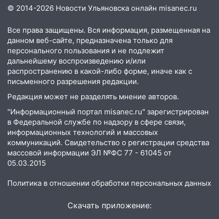
будут судить за неуплату налогов на 48
© 2014-2026 Новости Ульяновска онлайн
misanec.ru
млн рублей
Все права защищены. Вся информация, размещенная на
08:22
Подросток на питбайке сбил
данном веб-сайте, предназначена только для
велосипедистку: пострадали двое
персонального пользования и не подлежит
07:20
дальнейшему воспроизведению и/или
Жара возвращается: ожидается
распространению в какой-либо форме, иначе как с
знойный и сухой четверг
письменного разрешения редакции.
06:00
Под Ульяновском при развороте
Редакция может не разделять мнение авторов.
пострадал 38-летний водитель
иномарки
"Информационный портал misanec.ru" зарегистрирован
в Федеральной службе по надзору в сфере связи,
05:00
«Каждая пятая женщина и каждый
информационных технологий и массовых
второй мужчина в мире сталкиваются с
коммуникаций. Свидетельство о регистрации средства
алопецией»: врач рассказал, чем может
массовой информации ЭЛ №ФС 77 - 61045 от
быть вызвано облысение и как с этим
05.03.2015
справиться
Политика в отношении обработки персональных данных
03:30
Гороскоп на 7 августа: пятница
принесет прилив творческой энергии и
Скачать приложение:
отличные шансы исправить старые