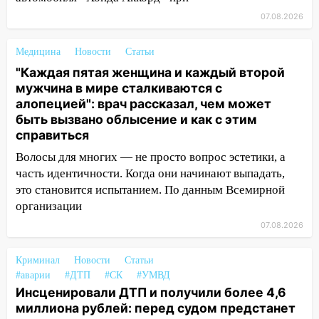
13:30
В Ульяновске транспортные
полицейские проведут акцию «Час
07.08.2026
пассажира»
Медицина
Новости
Статьи
13:20
В Ульяновске за один день
"Каждая пятая женщина и каждый второй
обокрали женщину на пляже и
мужчина в мире сталкиваются с
подростка в сквере
алопецией": врач рассказал, чем может
13:01
В Димитровграде мужчина
быть вызвано облысение и как с этим
выбросил из машины страйкбольную
справиться
гранату: его задержали
Волосы для многих — не просто вопрос эстетики, а
часть идентичности. Когда они начинают выпадать,
12:34
На Ульяновскую область
это становится испытанием. По данным Всемирной
надвигается сильнейшая непогода: град
организации
и шквал до 27 м/с
07.08.2026
12:31
Ульяновец хотел купить иномарку
из Европы и потерял 760 тысяч рублей
Криминал
Новости
Статьи
12:20
В Чердаклинском районе
#аварии
#ДТП
#СК
#УМВД
столкнулись «Лада» и Chevrolet:
Инсценировали ДТП и получили более 4,6
пострадал 14-летний подросток
миллиона рублей: перед судом предстанет