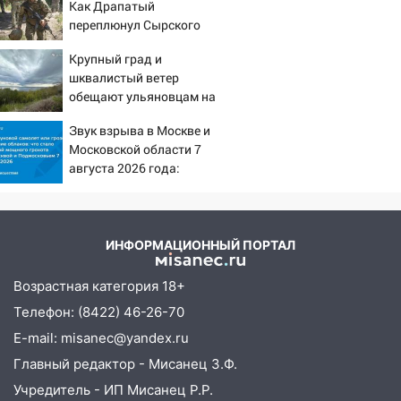
Как Драпатый
11:16
В Ульяновске открыли памятную
переплюнул Сырского
доску декабристу Кондратию Рылееву
Крупный град и
10:40
В Ульяновске спасатели ночью
шквалистый ветер
нашли потерявшегося в заброшенных
обещают ульяновцам на
садах 79-летнего мужчину
выходные
Звук взрыва в Москве и
10:26
На нескольких улицах Ульяновска
Московской области 7
временно отключили холодную воду
августа 2026 года:
Причины, источник,
10:14
В Ульяновске двоих участников
откуда был громкий
коррупционной схемы при ЦГКБ
хлопок
отправили в колонию на 7 и 8 лет
ИНФОРМАЦИОННЫЙ ПОРТАЛ
09:52
Ночью беспилотники сбили над
соседними Татарстаном и Саратовской
Возрастная категория 18+
областью
Телефон: (8422) 46-26-70
09:41
Диана Шурыгина уверовала в
E-mail: misanec@yandex.ru
Бога в СИЗО
Главный редактор - Мисанец З.Ф.
09:35
В Ульяновске директора фирмы
Учредитель - ИП Мисанец Р.Р.