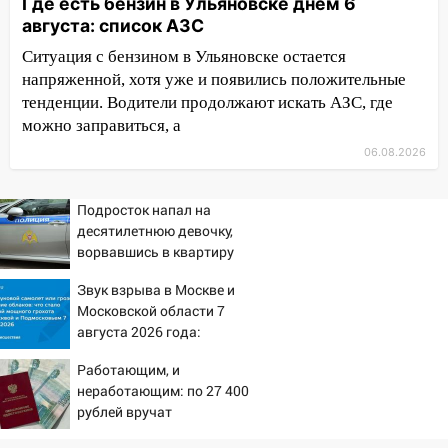
отличные шансы исправить старые
Где есть бензин в Ульяновске днем 6
ошибки
августа: список АЗС
06.08.2026
Ситуация с бензином в Ульяновске остается
напряженной, хотя уже и появились положительные
23:20
Прогноз погоды на 7 августа в
тенденции. Водители продолжают искать АЗС, где
Ульяновской области
можно заправиться, а
20:04
Ульяновцев приглашают на забег,
06.08.2026
посвящённый Дню воздушного флота
России
Подросток напал на
19:12
В Ульяновской области
десятилетнюю девочку,
руководителя частной компании
ворвавшись в квартиру
наказали за сокрытие прошлого своего
сотрудник
Звук взрыва в Москве и
Московской области 7
18:02
В Ульяновск едут звезды
августа 2026 года:
баскетбола!
Причины, источник,
Работающим, и
откуда был громкий
17:08
Ульяновский областной суд
неработающим: по 27 400
хлопок
оставил в силе приговор руководству
рублей вручат
«УльяновскФармации» за махинации на
пенсионерам в сентябре -