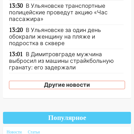
13:30
В Ульяновске транспортные
полицейские проведут акцию «Час
пассажира»
13:20
В Ульяновске за один день
обокрали женщину на пляже и
подростка в сквере
13:01
В Димитровграде мужчина
выбросил из машины страйкбольную
гранату: его задержали
12:34
На Ульяновскую область
Другие новости
надвигается сильнейшая непогода: град
и шквал до 27 м/с
12:31
Ульяновец хотел купить иномарку
из Европы и потерял 760 тысяч рублей
Популярное
12:20
В Чердаклинском районе
столкнулись «Лада» и Chevrolet:
Новости
Статьи
пострадал 14-летний подросток