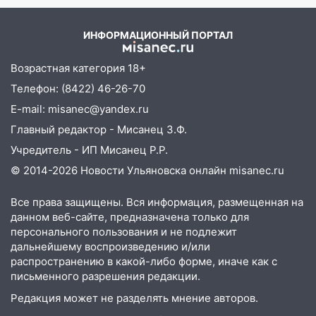
3,2 млн рублей
PrimaMedia.ru
16:09
Ветераны легкой атлетики из
ИНФОРМАЦИОННЫЙ ПОРТАЛ
Ульяновска успешно выступили на
Чемпионате России
Возрастная категория 18+
16:02
В Ульяновской области убрали
Телефон: (8422) 46-26-70
более 28% площадей зерновых и
E-mail: misanec@yandex.ru
зернобобовых культур
Главный редактор - Мисанец З.Ф.
15:51
Бросила кирпич в жену брата: в
Учредитель - ИП Мисанец Р.Р.
Ульяновской области завели дело на
© 2014-2026 Новости Ульяновска онлайн
misanec.ru
агрессивную женщину
15:47
На улице Радищева сбили
Все права защищены. Вся информация, размещенная на
курьера: крупная авария в Ульяновске
данном веб-сайте, предназначена только для
персонального пользования и не подлежит
15:15
Проводил до квартиры и ограбил:
дальнейшему воспроизведению и/или
новый кавалер женщины оказался
распространению в какой-либо форме, иначе как с
рецидивистом
письменного разрешения редакции.
Редакция может не разделять мнение авторов.
14:26
В Ульяновске ограничат движение
по улице Ефремова