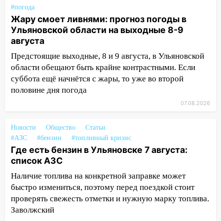
#погода
12:00
Где есть бензин в Ульяновске 7
Жару смоет ливнями: прогноз погоды в
августа: список АЗС
Ульяновской области на выходные 8-9
августа
11:50
Заснул рядом с ребёнком и
Предстоящие выходные, 8 и 9 августа, в Ульяновской
случайно задушил его: суд вынес
области обещают быть крайне контрастными. Если
приговор
суббота ещё начнётся с жары, то уже во второй
11:38
В Ленинском районе пожар
половине дня погода
полностью уничтожил дачный дом и
07.08.2026
сарай
11:38
В Госдуме предложили отменить
Новости
Общество
Статьи
ЕГЭ с 2027 года
#АЗС
#бензин
#топливный кризис
Где есть бензин в Ульяновске 7 августа:
11:25
В Ульяновске ИИ будет выявлять
список АЗС
нарушителей на контейнерных
Наличие топлива на конкретной заправке может
площадках
быстро измениться, поэтому перед поездкой стоит
11:20
Ульяновская шахматистка
проверять свежесть отметки и нужную марку топлива.
Валерия Клейменова выиграла два
Заволжский
золота в составе сборной мира