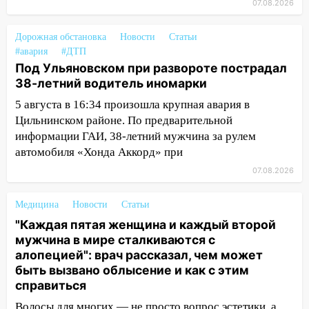
07.08.2026
11:16
В Ульяновске открыли памятную
доску декабристу Кондратию Рылееву
Дорожная обстановка
Новости
Статьи
#авария
#ДТП
10:40
В Ульяновске спасатели ночью
Под Ульяновском при развороте пострадал
нашли потерявшегося в заброшенных
38-летний водитель иномарки
садах 79-летнего мужчину
5 августа в 16:34 произошла крупная авария в
10:26
На нескольких улицах Ульяновска
Цильнинском районе. По предварительной
временно отключили холодную воду
информации ГАИ, 38-летний мужчина за рулем
автомобиля «Хонда Аккорд» при
10:14
В Ульяновске двоих участников
коррупционной схемы при ЦГКБ
07.08.2026
отправили в колонию на 7 и 8 лет
Медицина
Новости
Статьи
09:52
Ночью беспилотники сбили над
"Каждая пятая женщина и каждый второй
соседними Татарстаном и Саратовской
мужчина в мире сталкиваются с
областью
алопецией": врач рассказал, чем может
09:41
Диана Шурыгина уверовала в
быть вызвано облысение и как с этим
Бога в СИЗО
справиться
Волосы для многих — не просто вопрос эстетики, а