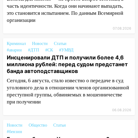
09:35
В Ульяновске директора фирмы
часть идентичности. Когда они начинают выпадать,
будут судить за неуплату налогов на 48
это становится испытанием. По данным Всемирной
млн рублей
организации
08:22
Подросток на питбайке сбил
07.08.2026
велосипедистку: пострадали двое
07:20
Жара возвращается: ожидается
Криминал
Новости
Статьи
знойный и сухой четверг
#аварии
#ДТП
#СК
#УМВД
Инсценировали ДТП и получили более 4,6
06:00
Под Ульяновском при развороте
миллиона рублей: перед судом предстанет
пострадал 38-летний водитель
банда автоподставщиков
иномарки
Сегодня, 6 августа, стало известно о передаче в суд
05:00
«Каждая пятая женщина и каждый
уголовного дела в отношении членов организованной
второй мужчина в мире сталкиваются с
преступной группы, обвиняемых в мошенничестве
алопецией»: врач рассказал, чем может
при получении
быть вызвано облысение и как с этим
06.08.2026
справиться
03:30
Гороскоп на 7 августа: пятница
Новости
Общество
Статьи
принесет прилив творческой энергии и
#бензин