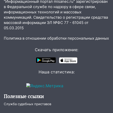
"Информационный портал misanec.ru" зарегистрирован
в Федеральной службе по надзору в сфере связи,
14:23
67% ульяновцев готовы
информационных технологий и массовых
передумать увольняться, если им
коммуникаций. Свидетельство о регистрации средства
повысят зарплату
массовой информации ЭЛ №ФС 77 - 61045 от
05.03.2015
14:01
Инсценировали ДТП и получили
более 4,6 миллиона рублей: перед
Политика в отношении обработки персональных данных
судом предстанет банда
автоподставщиков
Скачать приложение:
13:36
В Инзе произошел крупный пожар
13:00
В суде защитили репутацию
мужчины, которого необоснованно
Наша статистика:
обвиняли в жестоком обращении с
животными
12:28
Миллион на «льготниках»: в
Полезные ссылки
Ульяновской области перевозчик
провернул хитрую схему с чужими
Служба судебных приставов
проездными