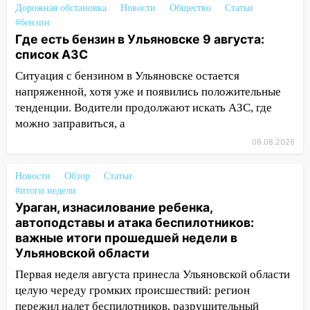
Дорожная обстановка
Новости
Общество
Статьи
07:30
Евро-3 вместо Евро-5: что
#бензин
означают классы бензина и можно ли
Где есть бензин в Ульяновске 9 августа:
заливать «старое» топливо в
список АЗС
современные автомобили
Ситуация с бензином в Ульяновске остается
06:30
Какая погода будет в Ульяновской
напряженной, хотя уже и появились положительные
области днем 9 августа
тенденции. Водители продолжают искать АЗС, где
можно заправиться, а
05:05
День, когда всё может
измениться: гороскоп на 9 августа —
09.08.2026
три знака получат шанс, который нельзя
упустить
Новости
Обзор
Статьи
#итоги недели
08.08.2026
Ураган, изнасилование ребенка,
20:10
Во время урагана в Ульяновске на
автоподставы и атака беспилотников:
Волге перевернулась лодка
важные итоги прошедшей недели в
Ульяновской области
19:55
В Ульяновске упавшее дерево
заблокировало в машине двух женщин
Первая неделя августа принесла Ульяновской области
целую череду громких происшествий: регион
17:15
В Ульяновской области
пережил налет беспилотников, разрушительный