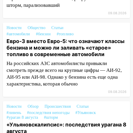
ремонтируют девять мостов: один уже
шторм, парализовавший
готов, ещё два — почти завершены
09.08.2026
17:00
«Ульяновскалипсис»: последствия
урагана 8 августа
Новости
Общество
Статьи
#автомобили
#бензин
#топливо
16:38
Прогноз погоды в Ульяновской
Евро-3 вместо Евро-5: что означают классы
области на 9 августа
бензина и можно ли заливать «старое»
16:34
Из-за мощной непогоды в
топливо в современные автомобили
Ульяновске отменили фестиваль «Наше
На российских АЗС автомобилисты привыкли
время»
смотреть прежде всего на крупные цифры — АИ-92,
16:17
Мелекесский район первым в
АИ-95 или АИ-98. Однако у бензина есть еще одна
Ульяновской области намолотил более
характеристика, которая обычно
100 тысяч тонн зерна
09.08.2026
15:17
В колледжи и техникумы
Новости
Обзор
Происшествия
Статьи
Ульяновской области подали более 10
#ливень
#последствия непогоды
#Ульяновск
тысяч заявлений
#ураган 8 августа
#шторм
«Ульяновскалипсис»: последствия урагана 8
15:04
Фоторепортаж с улиц Ульяновска
августа
после шторма: поваленные деревья и