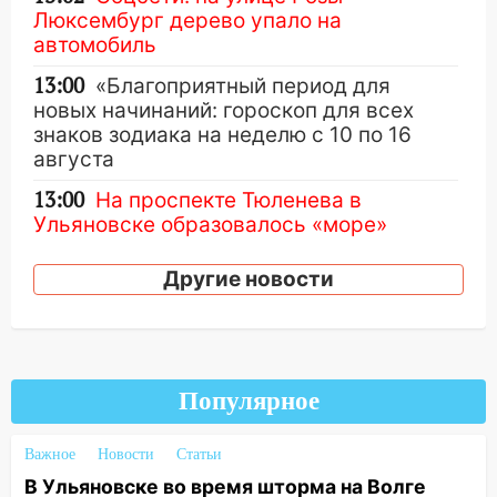
Люксембург дерево упало на
автомобиль
13:00
«Благоприятный период для
новых начинаний: гороскоп для всех
знаков зодиака на неделю с 10 по 16
августа
13:00
На проспекте Тюленева в
Ульяновске образовалось «море»
12:57
В Ульяновской области ожидается
Другие новости
крупный град
12:11
Где есть бензин в Ульяновске 9
августа: список АЗС
11:55
Соцсети: светофор упал на
Популярное
машину во время сильного ливня в
Ульяновске
Важное
Новости
Статьи
11:00
В Ульяновской области люди в
В Ульяновске во время шторма на Волге