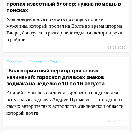
СНТ сидят без света
пропал известный блогер: нужна помощь в
поисках
10:13
Прокуратура подвела итоги
Ульяновцев просят оказать помощь в поиске
недели в Ульяновской области
мужчины, который пропал на Волге во время шторма.
09:18
Из-за ливня заблокировано
Вчера, 8 августа, в разгар непогоды в акватории реки
движение трамваев в Ульяновске
в районе
09.08.2026
09:15
Ураган, изнасилование ребенка,
автоподставы и атака беспилотников:
важные итоги прошедшей недели в
Гороскоп
Новости
Статьи
Ульяновской области
"Благоприятный период для новых
начинаний: гороскоп для всех знаков
08:20
В Ульяновске восстановили
зодиака на неделю с 10 по 16 августа
трамвайную и троллейбусную
инфраструктуру после шторма.
Андрей Пупышев составил гороскоп на неделю для
всех знаков зодиака. Андрей Пупышев — это один из
08:19
Внимание! В Цильнинском районе
самых авторитетных астрологов Ульяновской области,
пропал 67-летний мужчина
который почти
08:11
На Ульяновск снова надвигается
09.08.2026
непогода