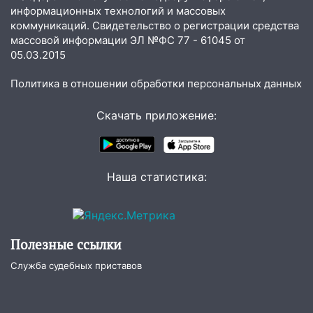
информационных технологий и массовых
13:17
Непогода в Ульяновске не
коммуникаций. Свидетельство о регистрации средства
закончится сегодня: сильные ливни
массовой информации ЭЛ №ФС 77 - 61045 от
сохранятся 9 августа
05.03.2015
13:15
Трижды «брал в долг» без спроса:
Политика в отношении обработки персональных данных
житель Вешкаймского района похитил у
знакомого 191 тысячу рублей
Скачать приложение:
13:14
Ураган оторвал светофор на
проспекте Филатова в Ульяновске
13:12
Дерево пробило крышу дома на
Наша статистика:
Новгородской в Ульяновске и рухнуло
на электрощит
13:10
В Заволжском районе дерево
упало во дворе
Полезные ссылки
13:08
Ураган ударил по Ульяновску:
Служба судебных приставов
сорванные крыши, поваленные деревья,
затопленные улицы и остановившиеся