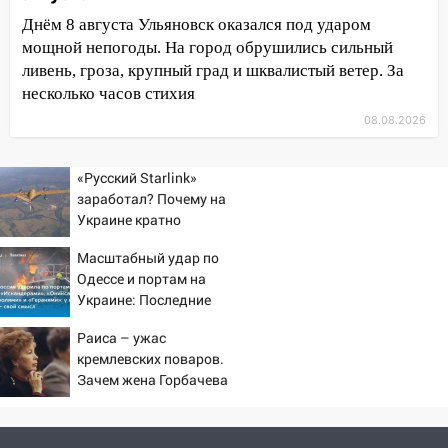
затопленные улицы
Днём 8 августа Ульяновск оказался под ударом
мощной непогоды. На город обрушились сильный
14:28
Ураган вырвал остановку на улице
ливень, гроза, крупный град и шквалистый ветер. За
Деева в Заволжье
несколько часов стихия
14:26
Жители Ульяновска сами
08.08.2026
пытаются расчистить ливнёвки, не
дождавшись коммунальщиков
«Русский Starlink»
14:16
Шторм продолжает ломать город:
заработал? Почему на
на улице Любови Шевцовой рухнул
Украине кратно
светофор
увеличилась точность
Масштабный удар по
попаданий по объектам
14:14
Студента из Ульяновска обманули
Одессе и портам на
ВСУ
мошенники под видом преподавателя
Украине: Последние
новости, подробности об
14:12
Куда жаловаться ульяновцам на
Раиса – ужас
ударах России 9 августа
упавшее дерево или затопленную улицу
кремлевских поваров.
2026 года
после непогоды
Зачем жена Горбачева
требовала пять видов
13:59
В Новом городе ураганным
каши каждое утро?
ветром сорвало опалубку со