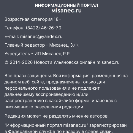
строящегося дома
ИНФОРМАЦИОННЫЙ ПОРТАЛ
13:54
В мэрии Ульяновска рассказали,
Возрастная категория 18+
как устраняют последствия мощного
шторма
Телефон: (8422) 46-26-70
E-mail: misanec@yandex.ru
13:49
Стихия продолжает крушить
Ульяновск: дерево рухнуло на дом на
Главный редактор - Мисанец З.Ф.
Орджоникидзе
Учредитель - ИП Мисанец Р.Р.
13:47
© 2014-2026 Новости Ульяновска онлайн
misanec.ru
На Нижней Террасе мощным
ветром вырвало дерево с корнем
Все права защищены. Вся информация, размещенная на
13:46
Сильный ветер сорвал крышу с
данном веб-сайте, предназначена только для
СТО на проспекте Созидателей
персонального пользования и не подлежит
дальнейшему воспроизведению и/или
13:35
Непогода продолжает бить по
распространению в какой-либо форме, иначе как с
транспорту: в Ульяновске трамвай
письменного разрешения редакции.
сошёл с рельсов
Редакция может не разделять мнение авторов.
13:22
Упавшие деревья перекрыли
"Информационный портал misanec.ru" зарегистрирован
дороги в Ульяновске: фото
в Федеральной службе по надзору в сфере связи,