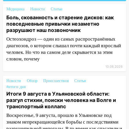
16:34
Из-за мощной непогоды в
Медицина
Новости
Статьи
Ульяновске отменили фестиваль «Наше
Боль, скованность и старение дисков: как
время»
повседневные привычки незаметно
разрушают наш позвоночник
16:17
Мелекесский район первым в
Ульяновской области намолотил более
Остеохондроз — один из самых распространённых
100 тысяч тонн зерна
диагнозов, о котором слышал почти каждый взрослый
человек. Но что на самом деле скрывается за этим
15:17
В колледжи и техникумы
словом, почему
Ульяновской области подали более 10
10.08.2026
тысяч заявлений
15:04
Фоторепортаж с улиц Ульяновска
Новости
Обзор
Происшествия
Статьи
после шторма: поваленные деревья и
#итоги дня
затопленные улицы
Итоги 9 августа в Ульяновской области:
разгул стихии, поиски человека на Волге и
14:28
Ураган вырвал остановку на улице
транспортный коллапс
Деева в Заволжье
Воскресенье, 9 августа, прошло в Ульяновске под
14:26
Жители Ульяновска сами
знаком непрекращающейся борьбы с последствиями
пытаются расчистить ливнёвки, не
разрушительной непогоды. В то время как спасатели и