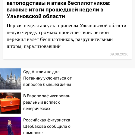
автоподставы и атака беспилотников:
важные итоги прошедшей недели в
13:14
Ураган оторвал светофор на
Ульяновской области
проспекте Филатова в Ульяновске
Первая неделя августа принесла Ульяновской области
13:12
Дерево пробило крышу дома на
целую череду громких происшествий: регион
Новгородской в Ульяновске и рухнуло
пережил налет беспилотников, разрушительный
на электрощит
шторм, парализовавший
13:10
В Заволжском районе дерево
09.08.2026
упало во дворе
13:08
Ураган ударил по Ульяновску:
Суд Англии не дал
сорванные крыши, поваленные деревья,
Потанину уклониться от
затопленные улицы и остановившиеся
вопросов бывшей жены
трамваи
В Европе зафиксирован
12:17
Ульяновск накрыл крупный град:
реальный всплеск
после ливня город снова уходит под
венерических
воду
заболеваний
Российская фигуристка
12:12
Прокуратура взяла на контроль
Щербакова сообщила о
ДТП с шестилетним ребёнком на улице
помолвке