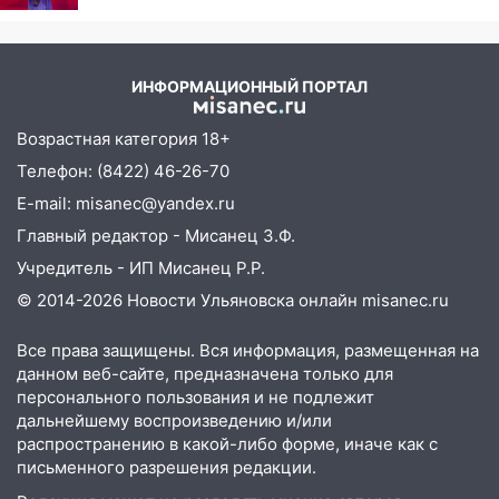
Федерации
12:01
Пьяная женщина сбила
шестилетнего ребёнка на улице
ИНФОРМАЦИОННЫЙ ПОРТАЛ
Федерации: возбуждено уголовное дело
Возрастная категория 18+
11:16
В Ульяновске ищут 37-летнего
мужчину, пропавшего ещё 19 июля
Телефон: (8422) 46-26-70
E-mail: misanec@yandex.ru
10:30
От мотофристайла до прогулки с
хаски: куда сходить в Ульяновской
Главный редактор - Мисанец З.Ф.
области 8–9 августа
Учредитель - ИП Мисанец Р.Р.
10:11
© 2014-2026 Новости Ульяновска онлайн
misanec.ru
Директора ульяновской
«Нефтяной топливной компании» будут
судить за неуплату 48,4 млн рублей
Все права защищены. Вся информация, размещенная на
данном веб-сайте, предназначена только для
налогов
персонального пользования и не подлежит
09:28
Дети на дорогах: пострадали
дальнейшему воспроизведению и/или
велосипедисты, мотоциклисты и
распространению в какой-либо форме, иначе как с
пешеходы. Обзор крупных аварий в
письменного разрешения редакции.
Ульяновской области